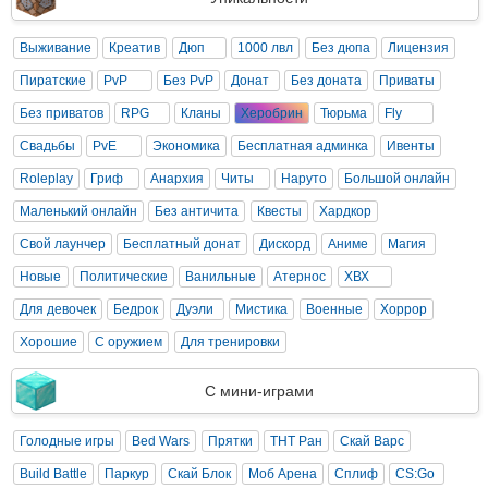
Выживание
Креатив
Дюп
1000 лвл
Без дюпа
Лицензия
Пиратские
PvP
Без PvP
Донат
Без доната
Приваты
Без приватов
RPG
Кланы
Херобрин
Тюрьма
Fly
Свадьбы
PvE
Экономика
Бесплатная админка
Ивенты
Roleplay
Гриф
Анархия
Читы
Наруто
Большой онлайн
Маленький онлайн
Без античита
Квесты
Хардкор
Свой лаунчер
Бесплатный донат
Дискорд
Аниме
Магия
Новые
Политические
Ванильные
Атернос
ХВХ
Для девочек
Бедрок
Дуэли
Мистика
Военные
Хоррор
Хорошие
С оружием
Для тренировки
С мини-играми
Голодные игры
Bed Wars
Прятки
ТНТ Ран
Скай Варс
Build Battle
Паркур
Скай Блок
Моб Арена
Сплиф
CS:Go