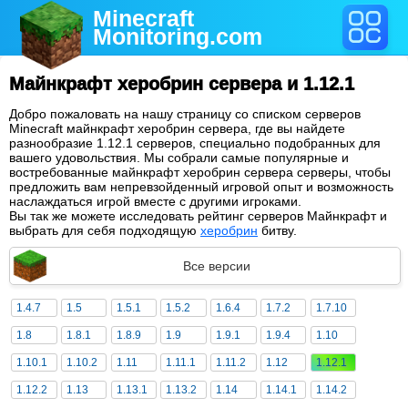
Minecraft
Monitoring
.com
Майнкрафт херобрин сервера и 1.12.1
Добро пожаловать на нашу страницу со списком серверов
Minecraft майнкрафт херобрин сервера, где вы найдете
разнообразие 1.12.1 серверов, специально подобранных для
вашего удовольствия. Мы собрали самые популярные и
востребованные майнкрафт херобрин сервера серверы, чтобы
предложить вам непревзойденный игровой опыт и возможность
наслаждаться игрой вместе с другими игроками.
Вы так же можете исследовать рейтинг серверов Майнкрафт и
выбрать для себя подходящую
херобрин
битву.
Все версии
1.4.7
1.5
1.5.1
1.5.2
1.6.4
1.7.2
1.7.10
1.8
1.8.1
1.8.9
1.9
1.9.1
1.9.4
1.10
1.10.1
1.10.2
1.11
1.11.1
1.11.2
1.12
1.12.1
1.12.2
1.13
1.13.1
1.13.2
1.14
1.14.1
1.14.2