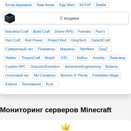
Битва муравьев
Лаки блоки
Egg Wars
Kit PvP
Зомби
С модами
Industrial Craft
Build Craft
Divine RPG
Forestry
Flan's
Rail Craft
Red Power
Project Red
GregTech
GalactiCraft
Сумеречный лес
Покемоны
Машины
StarWars
DayZ
Stalker
ThaumCraft
Morph
GTA
Кейсы
Avaritia
Лава мод
Custom NPC
DraconicEvolution
ImmersiveEngineering
Botania
Голосовой чат
Mo’Creatures
Biomes O’ Plenty
Forbidden Magic
Клинок
Техномагия
Rust
Мониторинг серверов Minecraft