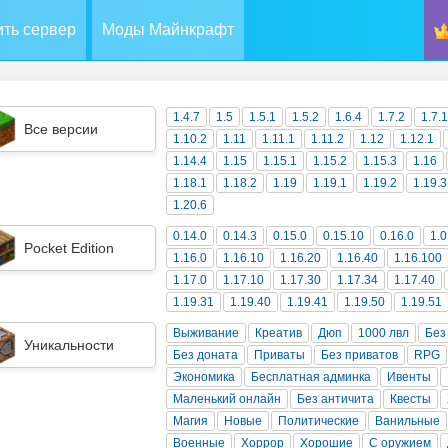
ть сервер
Моды Майнкрафт
1.4.7
1.5
1.5.1
1.5.2
1.6.4
1.7.2
1.7.
Все версии
1.10.2
1.11
1.11.1
1.11.2
1.12
1.12.1
1.14.4
1.15
1.15.1
1.15.2
1.15.3
1.16
1.18.1
1.18.2
1.19
1.19.1
1.19.2
1.19.3
1.20.6
0.14.0
0.14.3
0.15.0
0.15.10
0.16.0
1.0
Pocket Edition
1.16.0
1.16.10
1.16.20
1.16.40
1.16.100
1.17.0
1.17.10
1.17.30
1.17.34
1.17.40
1.19.31
1.19.40
1.19.41
1.19.50
1.19.51
Выживание
Креатив
Дюп
1000 лвл
Без
Уникальности
Без доната
Приваты
Без приватов
RPG
Экономика
Бесплатная админка
Ивенты
Маленький онлайн
Без античита
Квесты
Магия
Новые
Политические
Ванильные
Военные
Хоррор
Хорошие
С оружием