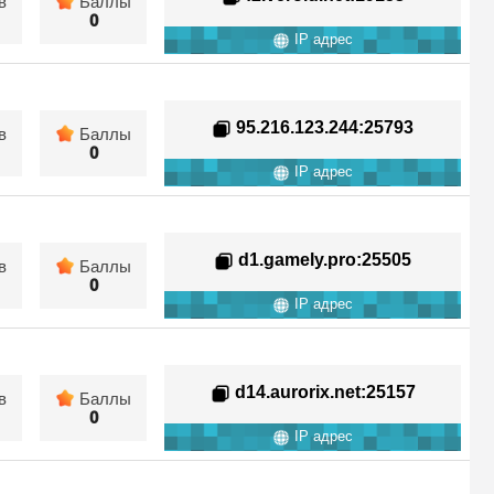
в
Баллы
0
IP адрес
95.216.123.244
:25793
в
Баллы
0
IP адрес
d1.gamely.pro
:25505
в
Баллы
0
IP адрес
d14.aurorix.net
:25157
в
Баллы
0
IP адрес