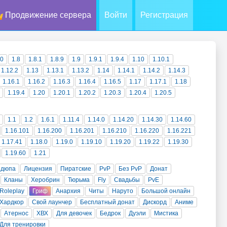
Продвижение сервера
Войти
Регистрация
10
1.8
1.8.1
1.8.9
1.9
1.9.1
1.9.4
1.10
1.10.1
1.12.2
1.13
1.13.1
1.13.2
1.14
1.14.1
1.14.2
1.14.3
1.16.1
1.16.2
1.16.3
1.16.4
1.16.5
1.17
1.17.1
1.18
1.19.4
1.20
1.20.1
1.20.2
1.20.3
1.20.4
1.20.5
1.1
1.2
1.6.1
1.11.4
1.14.0
1.14.20
1.14.30
1.14.60
1.16.101
1.16.200
1.16.201
1.16.210
1.16.220
1.16.221
1.17.41
1.18.0
1.19.0
1.19.10
1.19.20
1.19.22
1.19.30
1.19.60
1.21
 дюпа
Лицензия
Пиратские
PvP
Без PvP
Донат
Кланы
Херобрин
Тюрьма
Fly
Свадьбы
PvE
Roleplay
Гриф
Анархия
Читы
Наруто
Большой онлайн
Хардкор
Свой лаунчер
Бесплатный донат
Дискорд
Аниме
Атернос
ХВХ
Для девочек
Бедрок
Дуэли
Мистика
Для тренировки