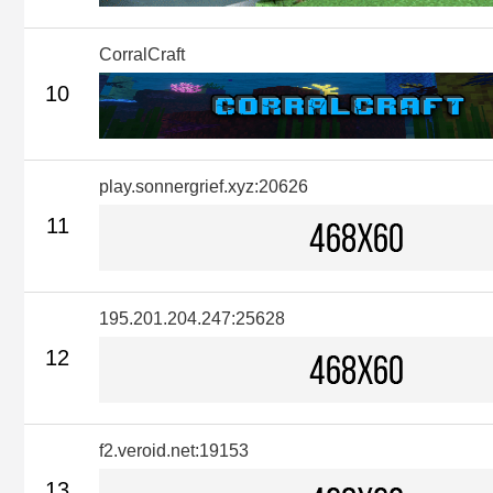
CorralCraft
10
play.sonnergrief.xyz:20626
11
195.201.204.247:25628
12
f2.veroid.net:19153
13