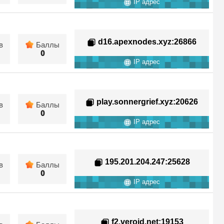
IP адрес
d16.apexnodes.xyz
:26866
в
Баллы
0
IP адрес
play.sonnergrief.xyz
:20626
в
Баллы
0
IP адрес
195.201.204.247
:25628
в
Баллы
0
IP адрес
f2.veroid.net
:19153