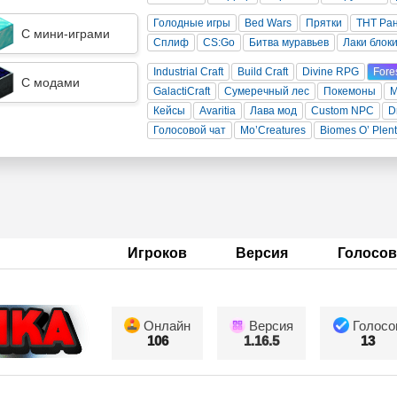
Голодные игры
Bed Wars
Прятки
ТНТ Ра
С мини-играми
Сплиф
CS:Go
Битва муравьев
Лаки блок
Industrial Craft
Build Craft
Divine RPG
Fore
С модами
GalactiCraft
Сумеречный лес
Покемоны
Кейсы
Avaritia
Лава мод
Custom NPC
D
Голосовой чат
Mo’Creatures
Biomes O’ Plen
Игроков
Версия
Голосов
Онлайн
Версия
Голосо
106
1.16.5
13