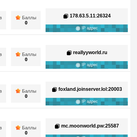
178.63.5.11
:26324
в
Баллы
0
IP адрес
reallyyworld.ru
в
Баллы
0
IP адрес
foxland.joinserver.lol
:20003
в
Баллы
0
IP адрес
mc.moonworld.pw
:25587
в
Баллы
0