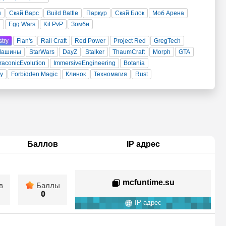
н
Скай Варс
Build Battle
Паркур
Скай Блок
Моб Арена
и
Egg Wars
Kit PvP
Зомби
stry
Flan's
Rail Craft
Red Power
Project Red
GregTech
Машины
StarWars
DayZ
Stalker
ThaumCraft
Morph
GTA
raconicEvolution
ImmersiveEngineering
Botania
ty
Forbidden Magic
Клинок
Техномагия
Rust
Баллов
IP адрес
mcfuntime.su
в
Баллы
0
IP адрес