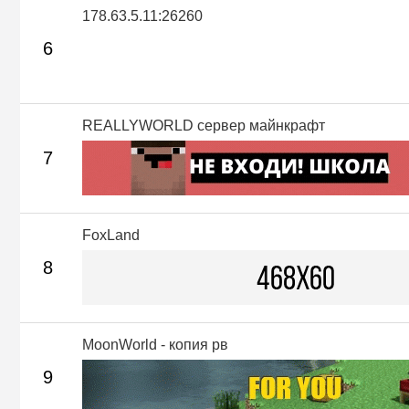
178.63.5.11:26260
6
REALLYWORLD сервер майнкрафт
7
FoxLand
8
MoonWorld - копия рв
9