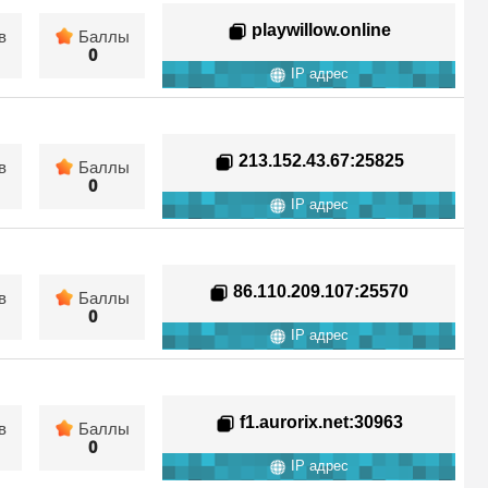
playwillow.online
в
Баллы
0
IP адрес
213.152.43.67
:25825
в
Баллы
0
IP адрес
86.110.209.107
:25570
в
Баллы
0
IP адрес
f1.aurorix.net
:30963
в
Баллы
0
IP адрес