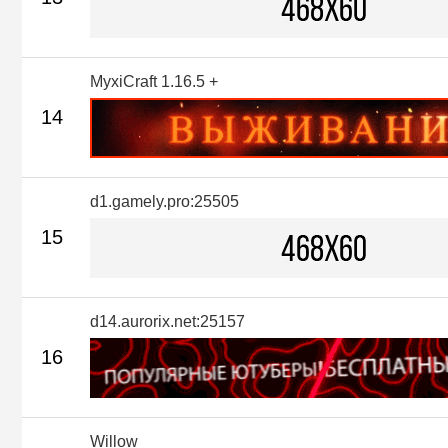
MyxiCraft 1.16.5 +
14
d1.gamely.pro:25505
15
d14.aurorix.net:25157
16
Willow