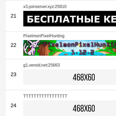
x3.joinserver.xyz:25810
21
PixelmonPixelHunting
22
g1.veroid.net:25663
23
TTTTTTTTTTTTTTTTT
24