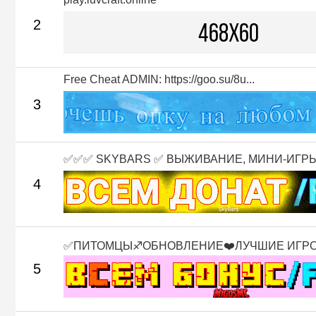
2
Free Cheat ADMIN: https://goo.su/8u...
3
✅✅✅ SKYBARS ✅ ВЫЖИВАНИЕ, МИНИ-ИГРЫ 
4
✅ПИТОМЦЫ♐ОБНОВЛЕНИЕ❤️ЛУЧШИЕ ИГР
5