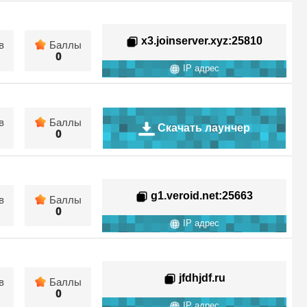
x3.joinserver.xyz
:25810
в
Баллы
0
IP адрес
в
Баллы
Скачать лаунчер
0
g1.veroid.net
:25663
в
Баллы
0
IP адрес
jfdhjdf.ru
в
Баллы
0
IP адрес