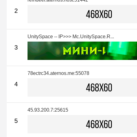
2
UnitySpace -- IP>>> Mc.UnitySpace.R...
3
78ectrc34.aternos.me:55078
4
45.93.200.7:25615
5