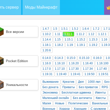
ть сервер
Моды Майнкрафт
1.4.7
1.5
1.5.1
1.5.2
1.6.4
1.7.2
1.7.
Все версии
1.10.2
1.11
1.11.1
1.11.2
1.12
1.12.1
1.14.4
1.15
1.15.1
1.15.2
1.15.3
1.16
1.18.1
1.18.2
1.19
1.19.1
1.19.2
1.19.3
1.20.6
0.14.0
0.14.3
0.15.0
0.15.10
0.16.0
1.0
Pocket Edition
1.16.0
1.16.10
1.16.20
1.16.40
1.16.100
1.17.0
1.17.10
1.17.30
1.17.34
1.17.40
1.19.31
1.19.40
1.19.41
1.19.50
1.19.51
Выживание
Креатив
Дюп
1000 лвл
Без
Уникальности
Без доната
Приваты
Без приватов
RPG
Экономика
Бесплатная админка
Ивенты
Маленький онлайн
Без античита
Квесты
Магия
Новые
Политические
Ванильные
Военные
Хоррор
Хорошие
С оружием