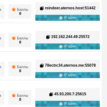
reindeer.aternos.host
:51442
в
Баллы
0
IP адрес
192.162.244.49
:25572
в
Баллы
0
IP адрес
78ectrc34.aternos.me
:55078
в
Баллы
0
IP адрес
45.93.200.7
:25615
в
Баллы
0
IP адрес