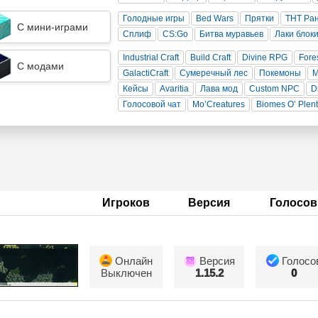
Голодные игры
Bed Wars
Прятки
ТНТ Ра
С мини-играми
Сплиф
CS:Go
Битва муравьев
Лаки блок
Industrial Craft
Build Craft
Divine RPG
Fore
С модами
GalactiCraft
Сумеречный лес
Покемоны
Кейсы
Avaritia
Лава мод
Custom NPC
D
Голосовой чат
Mo’Creatures
Biomes O’ Plen
Игроков
Версия
Голосов
Онлайн
Версия
Голосо
Выключен
1.15.2
0