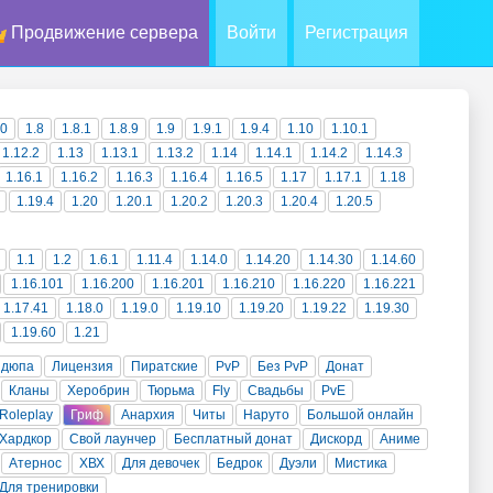
Продвижение сервера
Войти
Регистрация
10
1.8
1.8.1
1.8.9
1.9
1.9.1
1.9.4
1.10
1.10.1
1.12.2
1.13
1.13.1
1.13.2
1.14
1.14.1
1.14.2
1.14.3
1.16.1
1.16.2
1.16.3
1.16.4
1.16.5
1.17
1.17.1
1.18
1.19.4
1.20
1.20.1
1.20.2
1.20.3
1.20.4
1.20.5
1.1
1.2
1.6.1
1.11.4
1.14.0
1.14.20
1.14.30
1.14.60
1.16.101
1.16.200
1.16.201
1.16.210
1.16.220
1.16.221
1.17.41
1.18.0
1.19.0
1.19.10
1.19.20
1.19.22
1.19.30
1.19.60
1.21
 дюпа
Лицензия
Пиратские
PvP
Без PvP
Донат
Кланы
Херобрин
Тюрьма
Fly
Свадьбы
PvE
Roleplay
Гриф
Анархия
Читы
Наруто
Большой онлайн
Хардкор
Свой лаунчер
Бесплатный донат
Дискорд
Аниме
Атернос
ХВХ
Для девочек
Бедрок
Дуэли
Мистика
Для тренировки