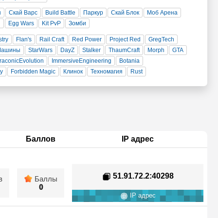
н
Скай Варс
Build Battle
Паркур
Скай Блок
Моб Арена
и
Egg Wars
Kit PvP
Зомби
stry
Flan's
Rail Craft
Red Power
Project Red
GregTech
Машины
StarWars
DayZ
Stalker
ThaumCraft
Morph
GTA
raconicEvolution
ImmersiveEngineering
Botania
ty
Forbidden Magic
Клинок
Техномагия
Rust
Баллов
IP адрес
51.91.72.2
:40298
в
Баллы
0
IP адрес