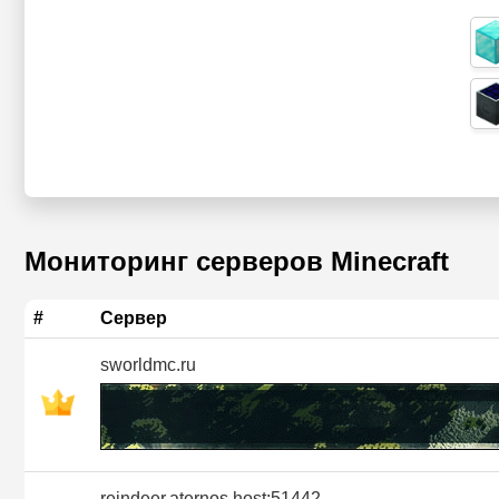
Мониторинг серверов Minecraft
#
Сервер
sworldmc.ru
reindeer.aternos.host:51442