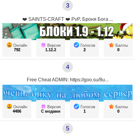
3
❤️ SAINTS-CRAFT ❤️ PvP, Броня Бога ...
Онлайн
Версия
Голосов
Баллы
792
1.12.2
2
0
4
Free Cheat ADMIN: https://goo.su/8u...
Онлайн
Версия
Голосов
Баллы
4406
С модами
1
0
5