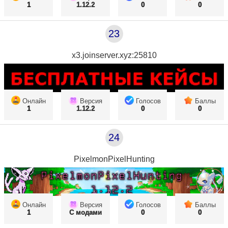
1
1.12.2
0
0
23
x3.joinserver.xyz:25810
Онлайн
Версия
Голосов
Баллы
1
1.12.2
0
0
24
PixelmonPixelHunting
Онлайн
Версия
Голосов
Баллы
1
С модами
0
0