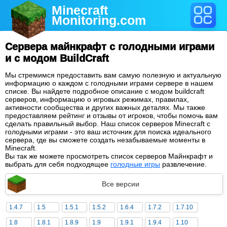
Minecraft
Monitoring
.com
Сервера майнкрафт с голодными играми
и с модом BuildCraft
Мы стремимся предоставить вам самую полезную и актуальную
информацию о каждом с голодными играми сервере в нашем
списке. Вы найдете подробное описание с модом buildcraft
серверов, информацию о игровых режимах, правилах,
активности сообщества и других важных деталях. Мы также
предоставляем рейтинг и отзывы от игроков, чтобы помочь вам
сделать правильный выбор. Наш список серверов Minecraft с
голодными играми - это ваш источник для поиска идеального
сервера, где вы сможете создать незабываемые моменты в
Minecraft.
Вы так же можете просмотреть список серверов Майнкрафт и
выбрать для себя подходящее
голодные игры
развлечение.
Все версии
1.4.7
1.5
1.5.1
1.5.2
1.6.4
1.7.2
1.7.10
1.8
1.8.1
1.8.9
1.9
1.9.1
1.9.4
1.10