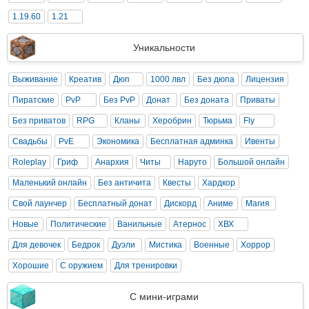
1.19.60
1.21
Уникальности
Выживание
Креатив
Дюп
1000 лвл
Без дюпа
Лицензия
Пиратские
PvP
Без PvP
Донат
Без доната
Приваты
Без приватов
RPG
Кланы
Херобрин
Тюрьма
Fly
Свадьбы
PvE
Экономика
Бесплатная админка
Ивенты
Roleplay
Гриф
Анархия
Читы
Наруто
Большой онлайн
Маленький онлайн
Без античита
Квесты
Хардкор
Свой лаунчер
Бесплатный донат
Дискорд
Аниме
Магия
Новые
Политические
Ванильные
Атернос
ХВХ
Для девочек
Бедрок
Дуэли
Мистика
Военные
Хоррор
Хорошие
С оружием
Для тренировки
С мини-играми