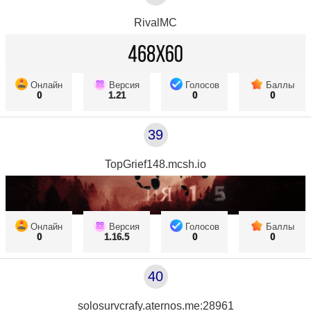
RivalMC
Онлайн
Версия
Голосов
Баллы
0
1.21
0
0
39
TopGrief148.mcsh.io
Онлайн
Версия
Голосов
Баллы
0
1.16.5
0
0
40
solosurvcrafy.aternos.me:28961