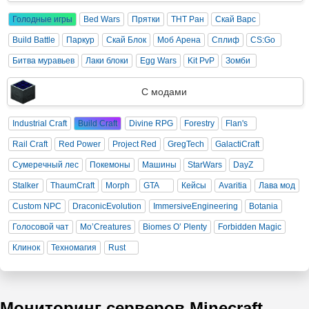
Голодные игры
Bed Wars
Прятки
ТНТ Ран
Скай Варс
Build Battle
Паркур
Скай Блок
Моб Арена
Сплиф
CS:Go
Битва муравьев
Лаки блоки
Egg Wars
Kit PvP
Зомби
С модами
Industrial Craft
Build Craft
Divine RPG
Forestry
Flan's
Rail Craft
Red Power
Project Red
GregTech
GalactiCraft
Сумеречный лес
Покемоны
Машины
StarWars
DayZ
Stalker
ThaumCraft
Morph
GTA
Кейсы
Avaritia
Лава мод
Custom NPC
DraconicEvolution
ImmersiveEngineering
Botania
Голосовой чат
Mo’Creatures
Biomes O’ Plenty
Forbidden Magic
Клинок
Техномагия
Rust
Мониторинг серверов Minecraft