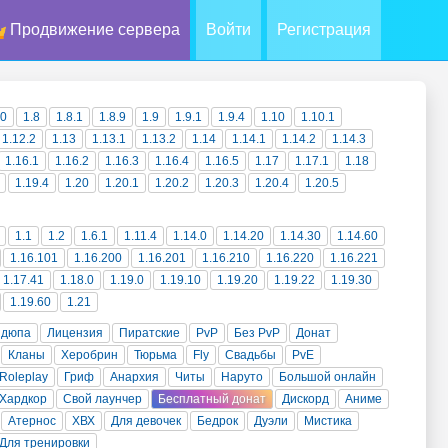
Продвижение сервера
Войти
Регистрация
10
1.8
1.8.1
1.8.9
1.9
1.9.1
1.9.4
1.10
1.10.1
1.12.2
1.13
1.13.1
1.13.2
1.14
1.14.1
1.14.2
1.14.3
1.16.1
1.16.2
1.16.3
1.16.4
1.16.5
1.17
1.17.1
1.18
1.19.4
1.20
1.20.1
1.20.2
1.20.3
1.20.4
1.20.5
1.1
1.2
1.6.1
1.11.4
1.14.0
1.14.20
1.14.30
1.14.60
1.16.101
1.16.200
1.16.201
1.16.210
1.16.220
1.16.221
1.17.41
1.18.0
1.19.0
1.19.10
1.19.20
1.19.22
1.19.30
1.19.60
1.21
 дюпа
Лицензия
Пиратские
PvP
Без PvP
Донат
Кланы
Херобрин
Тюрьма
Fly
Свадьбы
PvE
Roleplay
Гриф
Анархия
Читы
Наруто
Большой онлайн
Хардкор
Свой лаунчер
Бесплатный донат
Дискорд
Аниме
Атернос
ХВХ
Для девочек
Бедрок
Дуэли
Мистика
Для тренировки