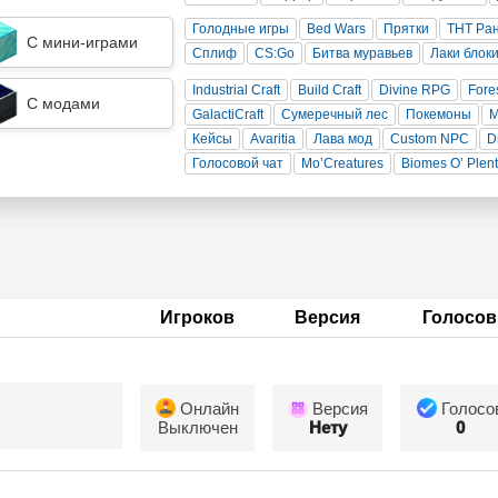
Голодные игры
Bed Wars
Прятки
ТНТ Ра
С мини-играми
Сплиф
CS:Go
Битва муравьев
Лаки блок
Industrial Craft
Build Craft
Divine RPG
Fore
С модами
GalactiCraft
Сумеречный лес
Покемоны
Кейсы
Avaritia
Лава мод
Custom NPC
D
Голосовой чат
Mo’Creatures
Biomes O’ Plen
Игроков
Версия
Голосов
Онлайн
Версия
Голосо
Выключен
Нету
0