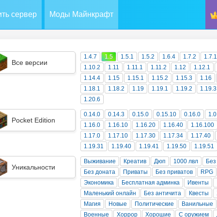
ть сервер
Моды Майнкрафт
1.4.7
1.5
1.5.1
1.5.2
1.6.4
1.7.2
1.7.
Все версии
1.10.2
1.11
1.11.1
1.11.2
1.12
1.12.1
1.14.4
1.15
1.15.1
1.15.2
1.15.3
1.16
1.18.1
1.18.2
1.19
1.19.1
1.19.2
1.19.3
1.20.6
0.14.0
0.14.3
0.15.0
0.15.10
0.16.0
1.0
Pocket Edition
1.16.0
1.16.10
1.16.20
1.16.40
1.16.100
1.17.0
1.17.10
1.17.30
1.17.34
1.17.40
1.19.31
1.19.40
1.19.41
1.19.50
1.19.51
Выживание
Креатив
Дюп
1000 лвл
Без
Уникальности
Без доната
Приваты
Без приватов
RPG
Экономика
Бесплатная админка
Ивенты
Маленький онлайн
Без античита
Квесты
Магия
Новые
Политические
Ванильные
Военные
Хоррор
Хорошие
С оружием