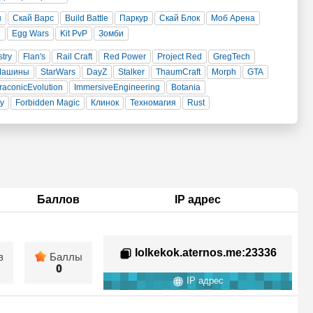
н
Скай Варс
Build Battle
Паркур
Скай Блок
Моб Арена
и
Egg Wars
Kit PvP
Зомби
stry
Flan's
Rail Craft
Red Power
Project Red
GregTech
Машины
StarWars
DayZ
Stalker
ThaumCraft
Morph
GTA
raconicEvolution
ImmersiveEngineering
Botania
ty
Forbidden Magic
Клинок
Техномагия
Rust
Баллов
IP адрес
lolkekok.aternos.me
:23336
в
Баллы
0
IP адрес