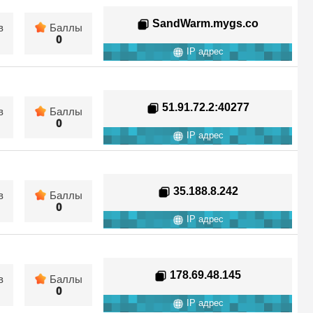
SandWarm.mygs.co
в
Баллы
0
IP адрес
51.91.72.2
:40277
в
Баллы
0
IP адрес
35.188.8.242
в
Баллы
0
IP адрес
178.69.48.145
в
Баллы
0
IP адрес