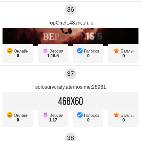
36
TopGrief148.mcsh.io
Онлайн
Версия
Голосов
Баллы
0
1.16.5
0
0
37
solosurvcrafy.aternos.me:28961
Онлайн
Версия
Голосов
Баллы
0
1.17
0
0
38