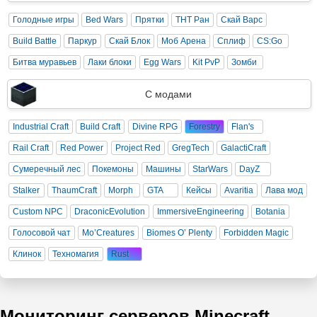
Голодные игры
Bed Wars
Прятки
ТНТ Ран
Скай Варс
Build Battle
Паркур
Скай Блок
Моб Арена
Сплиф
CS:Go
Битва муравьев
Лаки блоки
Egg Wars
Kit PvP
Зомби
С модами
Industrial Craft
Build Craft
Divine RPG
Forestry
Flan's
Rail Craft
Red Power
Project Red
GregTech
GalactiCraft
Сумеречный лес
Покемоны
Машины
StarWars
DayZ
Stalker
ThaumCraft
Morph
GTA
Кейсы
Avaritia
Лава мод
Custom NPC
DraconicEvolution
ImmersiveEngineering
Botania
Голосовой чат
Mo’Creatures
Biomes O’ Plenty
Forbidden Magic
Клинок
Техномагия
Rust
Мониторинг серверов Minecraft