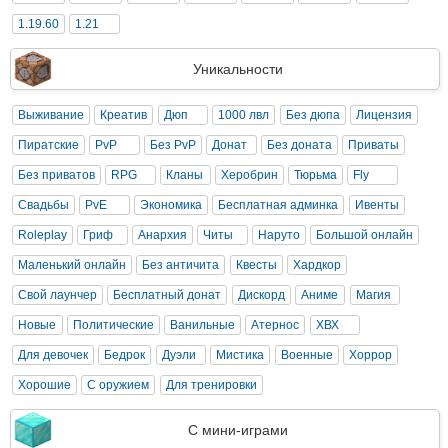
1.19.60
1.21
Уникальности
Выживание
Креатив
Дюп
1000 лвл
Без дюпа
Лицензия
Пиратские
PvP
Без PvP
Донат
Без доната
Приваты
Без приватов
RPG
Кланы
Херобрин
Тюрьма
Fly
Свадьбы
PvE
Экономика
Бесплатная админка
Ивенты
Roleplay
Гриф
Анархия
Читы
Наруто
Большой онлайн
Маленький онлайн
Без античита
Квесты
Хардкор
Свой лаунчер
Бесплатный донат
Дискорд
Аниме
Магия
Новые
Политические
Ванильные
Атернос
ХВХ
Для девочек
Бедрок
Дуэли
Мистика
Военные
Хоррор
Хорошие
С оружием
Для тренировки
С мини-играми