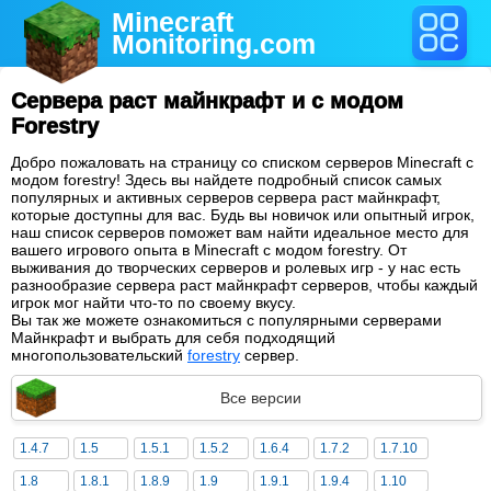
Minecraft
Monitoring
.com
Сервера раст майнкрафт и с модом
Forestry
Добро пожаловать на страницу со списком серверов Minecraft с
модом forestry! Здесь вы найдете подробный список самых
популярных и активных серверов сервера раст майнкрафт,
которые доступны для вас. Будь вы новичок или опытный игрок,
наш список серверов поможет вам найти идеальное место для
вашего игрового опыта в Minecraft с модом forestry. От
выживания до творческих серверов и ролевых игр - у нас есть
разнообразие сервера раст майнкрафт серверов, чтобы каждый
игрок мог найти что-то по своему вкусу.
Вы так же можете ознакомиться с популярными серверами
Майнкрафт и выбрать для себя подходящий
многопользовательский
forestry
сервер.
Все версии
1.4.7
1.5
1.5.1
1.5.2
1.6.4
1.7.2
1.7.10
1.8
1.8.1
1.8.9
1.9
1.9.1
1.9.4
1.10