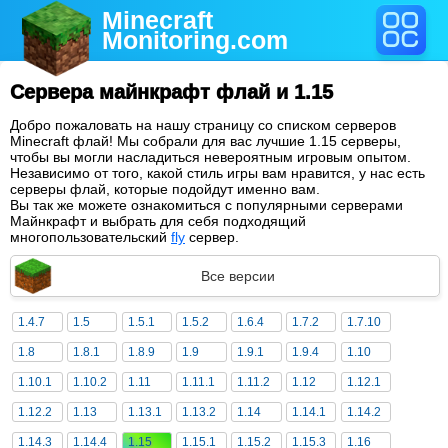
Minecraft
Monitoring
.com
Сервера майнкрафт флай и 1.15
Добро пожаловать на нашу страницу со списком серверов
Minecraft флай! Мы собрали для вас лучшие 1.15 серверы,
чтобы вы могли насладиться невероятным игровым опытом.
Независимо от того, какой стиль игры вам нравится, у нас есть
серверы флай, которые подойдут именно вам.
Вы так же можете ознакомиться с популярными серверами
Майнкрафт и выбрать для себя подходящий
многопользовательский
fly
сервер.
Все версии
1.4.7
1.5
1.5.1
1.5.2
1.6.4
1.7.2
1.7.10
1.8
1.8.1
1.8.9
1.9
1.9.1
1.9.4
1.10
1.10.1
1.10.2
1.11
1.11.1
1.11.2
1.12
1.12.1
1.12.2
1.13
1.13.1
1.13.2
1.14
1.14.1
1.14.2
1.14.3
1.14.4
1.15
1.15.1
1.15.2
1.15.3
1.16