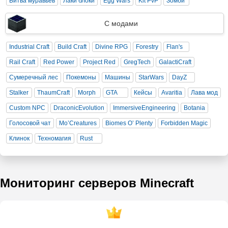
Битва муравьев
Лаки блоки
Egg Wars
Kit PvP
Зомби
С модами
Industrial Craft
Build Craft
Divine RPG
Forestry
Flan's
Rail Craft
Red Power
Project Red
GregTech
GalactiCraft
Сумеречный лес
Покемоны
Машины
StarWars
DayZ
Stalker
ThaumCraft
Morph
GTA
Кейсы
Avaritia
Лава мод
Custom NPC
DraconicEvolution
ImmersiveEngineering
Botania
Голосовой чат
Mo’Creatures
Biomes O’ Plenty
Forbidden Magic
Клинок
Техномагия
Rust
Мониторинг серверов Minecraft