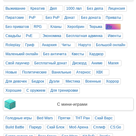
Выживание
Креатив
Дюп
1000 лвл
Без дюпа
Лицензия
Пиратские
PvP
Без PvP
Донат
Без доната
Приваты
Без приватов
RPG
Кланы
Херобрин
Тюрьма
Fly
Свадьбы
PvE
Экономика
Бесплатная админка
Ивенты
Roleplay
Гриф
Анархия
Читы
Наруто
Большой онлайн
Маленький онлайн
Без античита
Квесты
Хардкор
Свой лаунчер
Бесплатный донат
Дискорд
Аниме
Магия
Новые
Политические
Ванильные
Атернос
ХВХ
Для девочек
Бедрок
Дуэли
Мистика
Военные
Хоррор
Хорошие
С оружием
Для тренировки
С мини-играми
Голодные игры
Bed Wars
Прятки
ТНТ Ран
Скай Варс
Build Battle
Паркур
Скай Блок
Моб Арена
Сплиф
CS:Go