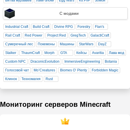
Битва муравьев
Лаки блоки
Egg Wars
Kit PvP
Зомби
С модами
Industrial Craft
Build Craft
Divine RPG
Forestry
Flan's
Rail Craft
Red Power
Project Red
GregTech
GalactiCraft
Сумеречный лес
Покемоны
Машины
StarWars
DayZ
Stalker
ThaumCraft
Morph
GTA
Кейсы
Avaritia
Лава мод
Custom NPC
DraconicEvolution
ImmersiveEngineering
Botania
Голосовой чат
Mo’Creatures
Biomes O’ Plenty
Forbidden Magic
Клинок
Техномагия
Rust
Мониторинг серверов Minecraft