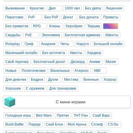
Выживание
Креатив
Дюп
1000 лвл
Без дюпа
Лицензия
Пиратские
PvP
Без PvP
Донат
Без доната
Приваты
Без приватов
RPG
Кланы
Херобрин
Тюрьма
Fly
Свадьбы
PvE
Экономика
Бесплатная админка
Ивенты
Roleplay
Гриф
Анархия
Читы
Наруто
Большой онлайн
Маленький онлайн
Без античита
Квесты
Хардкор
Свой лаунчер
Бесплатный донат
Дискорд
Аниме
Магия
Новые
Политические
Ванильные
Атернос
ХВХ
Для девочек
Бедрок
Дуэли
Мистика
Военные
Хоррор
Хорошие
С оружием
Для тренировки
С мини-играми
Голодные игры
Bed Wars
Прятки
ТНТ Ран
Скай Варс
Build Battle
Паркур
Скай Блок
Моб Арена
Сплиф
CS:Go