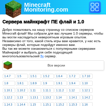
Minecraft
Monitoring
.com
Сервера майнкрафт ПЕ флай и 1.0
Добро пожаловать на нашу страницу со списком серверов
Minecraft флай! Мы собрали для вас лучшие 1.0 серверы, чтобы
вы могли насладиться невероятным игровым опытом.
Независимо от того, какой стиль игры вам нравится, у нас есть
серверы флай, которые подойдут именно вам.
Вы так же можете ознакомиться с популярными серверами
Майнкрафт и выбрать для себя подходящий
многопользовательский
fly
сервер.
Все версии
1.4.7
1.5
1.5.1
1.5.2
1.6.4
1.7.2
1.7.10
1.8
1.8.1
1.8.9
1.9
1.9.1
1.9.4
1.10
1.10.1
1.10.2
1.11
1.11.1
1.11.2
1.12
1.12.1
1.12.2
1.13
1.13.1
1.13.2
1.14
1.14.1
1.14.2
1.14.3
1.14.4
1.15
1.15.1
1.15.2
1.15.3
1.16