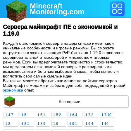
Minecraft
Monitoring
.com
Сервера майнкрафт ПЕ с экономикой и
1.19.0
Каждый с экономикой сервер в нашем списке имеет свои
уникальные особенности и игровые режимы. Вы сможете
погрузиться в захватывающие PvP-битвы на 1.19.0 серверах с
соревновательной атмосферой и множеством игровых
режимов. Если вы предпочитаете творчество и строительство,
мы предлагаем с экономикой серверы с расширенными
возможностями и богатым выбором блоков, чтобы вы могли
воплотить свои самые смелые идеи.
Вы так же можете обратить внимание на рейтинг серверов
Майнкрафт с модами и выбрать для себя подходящий игровой
экономика
опыт.
Все версии
1.4.7
1.5
1.5.1
1.5.2
1.6.4
1.7.2
1.7.10
1.8
1.8.1
1.8.9
1.9
1.9.1
1.9.4
1.10