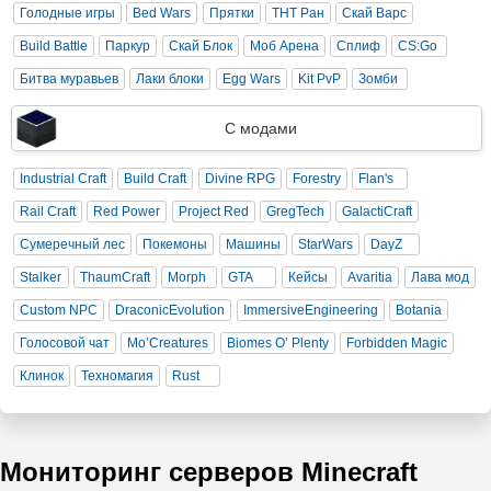
Голодные игры
Bed Wars
Прятки
ТНТ Ран
Скай Варс
Build Battle
Паркур
Скай Блок
Моб Арена
Сплиф
CS:Go
Битва муравьев
Лаки блоки
Egg Wars
Kit PvP
Зомби
С модами
Industrial Craft
Build Craft
Divine RPG
Forestry
Flan's
Rail Craft
Red Power
Project Red
GregTech
GalactiCraft
Сумеречный лес
Покемоны
Машины
StarWars
DayZ
Stalker
ThaumCraft
Morph
GTA
Кейсы
Avaritia
Лава мод
Custom NPC
DraconicEvolution
ImmersiveEngineering
Botania
Голосовой чат
Mo’Creatures
Biomes O’ Plenty
Forbidden Magic
Клинок
Техномагия
Rust
Мониторинг серверов Minecraft