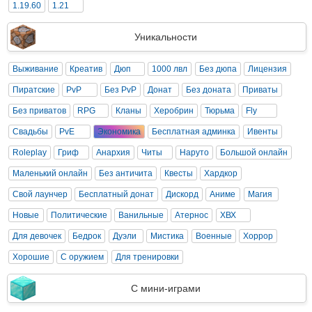
1.19.60
1.21
Уникальности
Выживание
Креатив
Дюп
1000 лвл
Без дюпа
Лицензия
Пиратские
PvP
Без PvP
Донат
Без доната
Приваты
Без приватов
RPG
Кланы
Херобрин
Тюрьма
Fly
Свадьбы
PvE
Экономика
Бесплатная админка
Ивенты
Roleplay
Гриф
Анархия
Читы
Наруто
Большой онлайн
Маленький онлайн
Без античита
Квесты
Хардкор
Свой лаунчер
Бесплатный донат
Дискорд
Аниме
Магия
Новые
Политические
Ванильные
Атернос
ХВХ
Для девочек
Бедрок
Дуэли
Мистика
Военные
Хоррор
Хорошие
С оружием
Для тренировки
С мини-играми