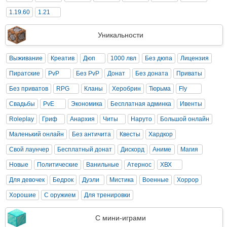
1.19.60
1.21
Уникальности
Выживание
Креатив
Дюп
1000 лвл
Без дюпа
Лицензия
Пиратские
PvP
Без PvP
Донат
Без доната
Приваты
Без приватов
RPG
Кланы
Херобрин
Тюрьма
Fly
Свадьбы
PvE
Экономика
Бесплатная админка
Ивенты
Roleplay
Гриф
Анархия
Читы
Наруто
Большой онлайн
Маленький онлайн
Без античита
Квесты
Хардкор
Свой лаунчер
Бесплатный донат
Дискорд
Аниме
Магия
Новые
Политические
Ванильные
Атернос
ХВХ
Для девочек
Бедрок
Дуэли
Мистика
Военные
Хоррор
Хорошие
С оружием
Для тренировки
С мини-играми