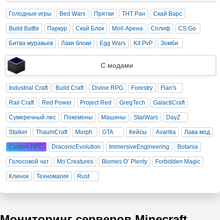
Голодные игры
Bed Wars
Прятки
ТНТ Ран
Скай Варс
Build Battle
Паркур
Скай Блок
Моб Арена
Сплиф
CS:Go
Битва муравьев
Лаки блоки
Egg Wars
Kit PvP
Зомби
С модами
Industrial Craft
Build Craft
Divine RPG
Forestry
Flan's
Rail Craft
Red Power
Project Red
GregTech
GalactiCraft
Сумеречный лес
Покемоны
Машины
StarWars
DayZ
Stalker
ThaumCraft
Morph
GTA
Кейсы
Avaritia
Лава мод
Custom NPC
DraconicEvolution
ImmersiveEngineering
Botania
Голосовой чат
Mo’Creatures
Biomes O’ Plenty
Forbidden Magic
Клинок
Техномагия
Rust
Мониторинг серверов Minecraft