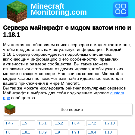
Minecraft
Monitoring
.com
Сервера майнкрафт с модом кастом нпс и
1.18.1
Мы постоянно обновляем список серверов с модом кастом нпс,
чтобы предоставить вам актуальную информацию. Каждый
1.18.1 сервер сопровождается подробным описанием,
включающим информацию о его особенностях, правилах,
активности и размере сообщества. Вы также можете
ознакомиться с отзывами от других игроков, чтобы узнать их
мнение о каждом сервере. Наш список серверов Minecraft с
модом кастом нпс поможет вам найти идеальное место для
вашего приключения в мире Minecraft.
Вы так же можете исследовать рейтинг популярных серверов
Майнкрафт и выбрать для себя подходящее игровое
custom
npc
сообщество.
Все версии
1.4.7
1.5
1.5.1
1.5.2
1.6.4
1.7.2
1.7.10
1.8
1.8.1
1.8.9
1.9
1.9.1
1.9.4
1.10