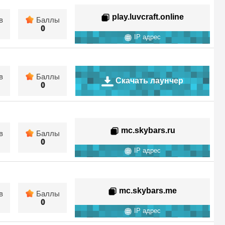
play.luvcraft.online
в
Баллы
0
IP адрес
в
Баллы
Скачать лаунчер
0
mc.skybars.ru
в
Баллы
0
IP адрес
mc.skybars.me
в
Баллы
0
IP адрес