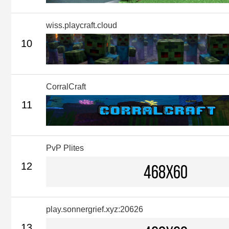
wiss.playcraft.cloud
10
CorralCraft
11
PvP Plites
12
play.sonnergrief.xyz:20626
13