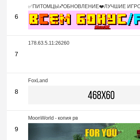
✅ПИТОМЦЫ♐ОБНОВЛЕНИЕ❤️ЛУЧШИЕ ИГР
6
178.63.5.11:26260
7
FoxLand
8
MoonWorld - копия рв
9