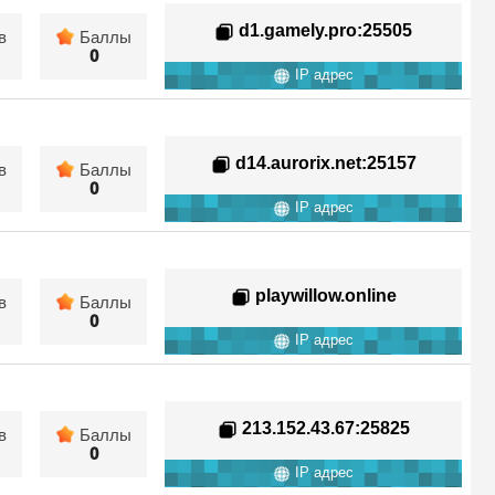
d1.gamely.pro
:25505
в
Баллы
0
IP адрес
d14.aurorix.net
:25157
в
Баллы
0
IP адрес
playwillow.online
в
Баллы
0
IP адрес
213.152.43.67
:25825
в
Баллы
0
IP адрес