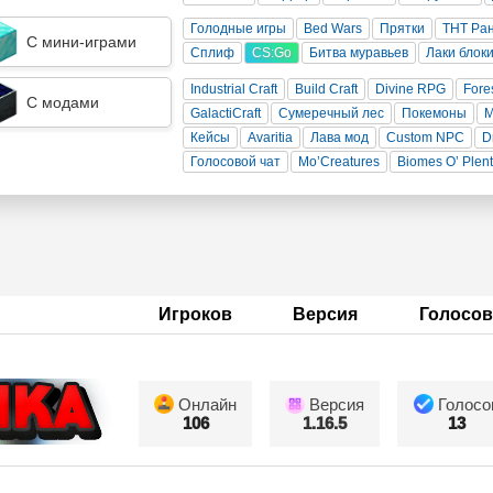
Голодные игры
Bed Wars
Прятки
ТНТ Ра
С мини-играми
Сплиф
CS:Go
Битва муравьев
Лаки блок
Industrial Craft
Build Craft
Divine RPG
Fore
С модами
GalactiCraft
Сумеречный лес
Покемоны
Кейсы
Avaritia
Лава мод
Custom NPC
D
Голосовой чат
Mo’Creatures
Biomes O’ Plen
Игроков
Версия
Голосов
Онлайн
Версия
Голосо
106
1.16.5
13