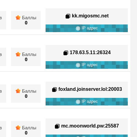
kk.migosmc.net
в
Баллы
0
IP адрес
178.63.5.11
:26324
в
Баллы
0
IP адрес
foxland.joinserver.lol
:20003
в
Баллы
0
IP адрес
mc.moonworld.pw
:25587
в
Баллы
0