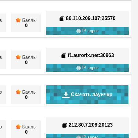
86.110.209.107
:25570
в
Баллы
0
IP адрес
f1.aurorix.net
:30963
в
Баллы
0
IP адрес
в
Баллы
Скачать лаунчер
0
212.80.7.208
:20123
в
Баллы
0
IP адрес