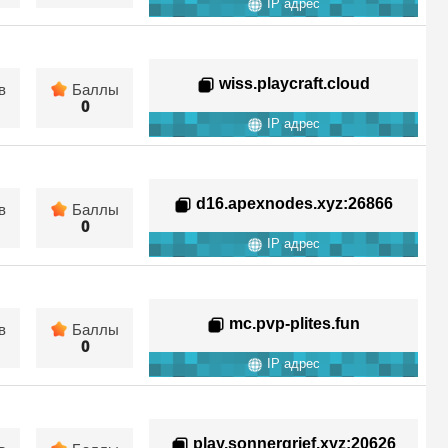
IP адрес
wiss.playcraft.cloud
в
Баллы
0
IP адрес
d16.apexnodes.xyz
:26866
в
Баллы
0
IP адрес
mc.pvp-plites.fun
в
Баллы
0
IP адрес
play.sonnergrief.xyz
:20626