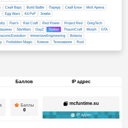
н
Скай Варс
Build Battle
Паркур
Скай Блок
Моб Арена
и
Egg Wars
Kit PvP
Зомби
stry
Flan's
Rail Craft
Red Power
Project Red
GregTech
Машины
StarWars
DayZ
Stalker
ThaumCraft
Morph
GTA
raconicEvolution
ImmersiveEngineering
Botania
ty
Forbidden Magic
Клинок
Техномагия
Rust
Баллов
IP адрес
mcfuntime.su
в
Баллы
0
IP адрес