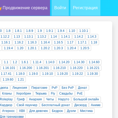
Продвижение сервера
Войти
Регистрация
10
1.8
1.8.1
1.8.9
1.9
1.9.1
1.9.4
1.10
1.10.1
1.12.2
1.13
1.13.1
1.13.2
1.14
1.14.1
1.14.2
1.14.3
1.16.1
1.16.2
1.16.3
1.16.4
1.16.5
1.17
1.17.1
1.18
1.19.4
1.20
1.20.1
1.20.2
1.20.3
1.20.4
1.20.5
1.1
1.2
1.6.1
1.11.4
1.14.0
1.14.20
1.14.30
1.14.60
1.16.101
1.16.200
1.16.201
1.16.210
1.16.220
1.16.221
1.17.41
1.18.0
1.19.0
1.19.10
1.19.20
1.19.22
1.19.30
1.19.60
1.21
 дюпа
Лицензия
Пиратские
PvP
Без PvP
Донат
Кланы
Херобрин
Тюрьма
Fly
Свадьбы
PvE
Roleplay
Гриф
Анархия
Читы
Наруто
Большой онлайн
Хардкор
Свой лаунчер
Бесплатный донат
Дискорд
Аниме
Атернос
ХВХ
Для девочек
Бедрок
Дуэли
Мистика
Для тренировки