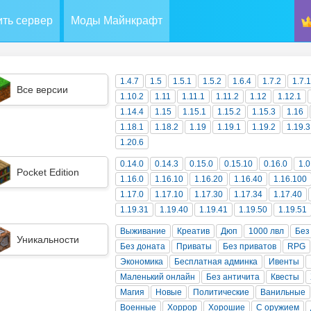
ть сервер
Моды Майнкрафт
1.4.7
1.5
1.5.1
1.5.2
1.6.4
1.7.2
1.7.
Все версии
1.10.2
1.11
1.11.1
1.11.2
1.12
1.12.1
1.14.4
1.15
1.15.1
1.15.2
1.15.3
1.16
1.18.1
1.18.2
1.19
1.19.1
1.19.2
1.19.3
1.20.6
0.14.0
0.14.3
0.15.0
0.15.10
0.16.0
1.0
Pocket Edition
1.16.0
1.16.10
1.16.20
1.16.40
1.16.100
1.17.0
1.17.10
1.17.30
1.17.34
1.17.40
1.19.31
1.19.40
1.19.41
1.19.50
1.19.51
Выживание
Креатив
Дюп
1000 лвл
Без
Уникальности
Без доната
Приваты
Без приватов
RPG
Экономика
Бесплатная админка
Ивенты
Маленький онлайн
Без античита
Квесты
Магия
Новые
Политические
Ванильные
Военные
Хоррор
Хорошие
С оружием