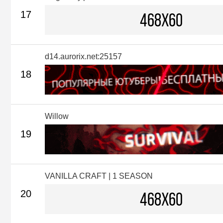
17
d14.aurorix.net:25157
18
Willow
19
VANILLA CRAFT | 1 SEASON
20