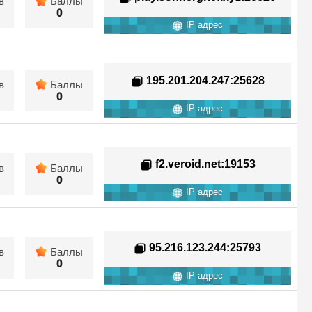
в
Баллы
0
IP адрес
195.201.204.247
:25628
в
Баллы
0
IP адрес
f2.veroid.net
:19153
в
Баллы
0
IP адрес
95.216.123.244
:25793
в
Баллы
0
IP адрес