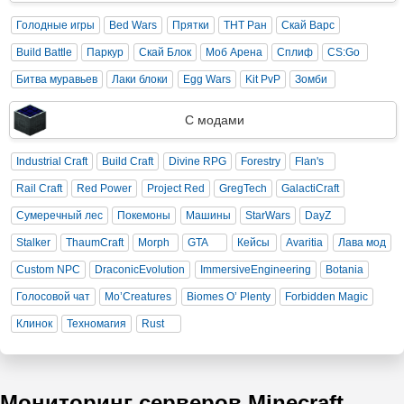
Голодные игры
Bed Wars
Прятки
ТНТ Ран
Скай Варс
Build Battle
Паркур
Скай Блок
Моб Арена
Сплиф
CS:Go
Битва муравьев
Лаки блоки
Egg Wars
Kit PvP
Зомби
С модами
Industrial Craft
Build Craft
Divine RPG
Forestry
Flan's
Rail Craft
Red Power
Project Red
GregTech
GalactiCraft
Сумеречный лес
Покемоны
Машины
StarWars
DayZ
Stalker
ThaumCraft
Morph
GTA
Кейсы
Avaritia
Лава мод
Custom NPC
DraconicEvolution
ImmersiveEngineering
Botania
Голосовой чат
Mo’Creatures
Biomes O’ Plenty
Forbidden Magic
Клинок
Техномагия
Rust
Мониторинг серверов Minecraft