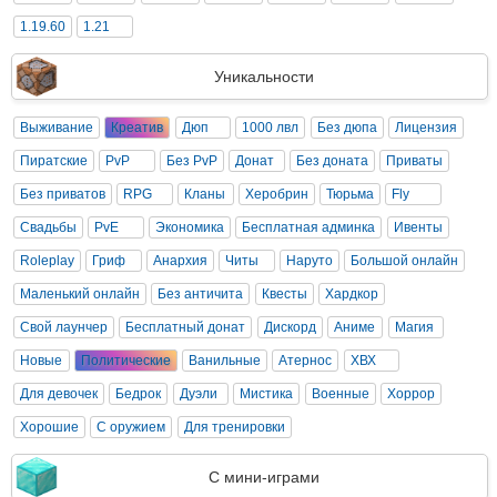
1.19.60
1.21
Уникальности
Выживание
Креатив
Дюп
1000 лвл
Без дюпа
Лицензия
Пиратские
PvP
Без PvP
Донат
Без доната
Приваты
Без приватов
RPG
Кланы
Херобрин
Тюрьма
Fly
Свадьбы
PvE
Экономика
Бесплатная админка
Ивенты
Roleplay
Гриф
Анархия
Читы
Наруто
Большой онлайн
Маленький онлайн
Без античита
Квесты
Хардкор
Свой лаунчер
Бесплатный донат
Дискорд
Аниме
Магия
Новые
Политические
Ванильные
Атернос
ХВХ
Для девочек
Бедрок
Дуэли
Мистика
Военные
Хоррор
Хорошие
С оружием
Для тренировки
С мини-играми