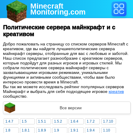
Minecraft
Monitoring
.com
Политические сервера майнкрафт и с
креативом
Добро пожаловать на страницу со списком серверов Minecraft с
креативом, где вы найдете лучшиеполитические сервера
майнкрафт серверы, отобранные для вас с любовью и заботой.
Наш список предлагает разнообразие с креативом серверов,
которые подойдут для разных игроков и игровых стилей. Мы
собрали политические сервера майнкрафт серверы с
захватывающими игровыми режимами, уникальными
функциями и активными сообществами, чтобы вам было
интересно провести время в Minecraft.
Вы так же можете исследовать рейтинг популярных серверов
Майнкрафт и выбрать для себя подходящее игровое
креатив
сообщество.
Все версии
1.4.7
1.5
1.5.1
1.5.2
1.6.4
1.7.2
1.7.10
1.8
1.8.1
1.8.9
1.9
1.9.1
1.9.4
1.10