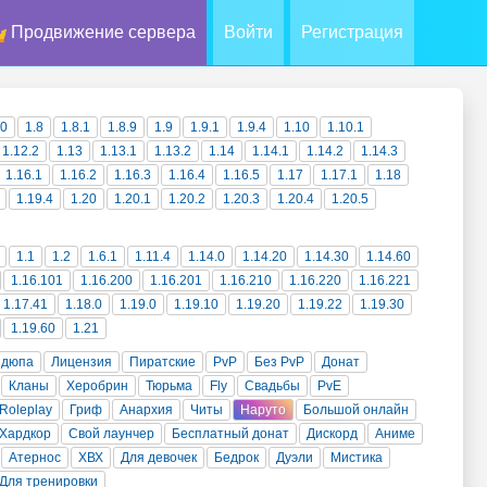
Продвижение сервера
Войти
Регистрация
10
1.8
1.8.1
1.8.9
1.9
1.9.1
1.9.4
1.10
1.10.1
1.12.2
1.13
1.13.1
1.13.2
1.14
1.14.1
1.14.2
1.14.3
1.16.1
1.16.2
1.16.3
1.16.4
1.16.5
1.17
1.17.1
1.18
1.19.4
1.20
1.20.1
1.20.2
1.20.3
1.20.4
1.20.5
1.1
1.2
1.6.1
1.11.4
1.14.0
1.14.20
1.14.30
1.14.60
1.16.101
1.16.200
1.16.201
1.16.210
1.16.220
1.16.221
1.17.41
1.18.0
1.19.0
1.19.10
1.19.20
1.19.22
1.19.30
1.19.60
1.21
 дюпа
Лицензия
Пиратские
PvP
Без PvP
Донат
Кланы
Херобрин
Тюрьма
Fly
Свадьбы
PvE
Roleplay
Гриф
Анархия
Читы
Наруто
Большой онлайн
Хардкор
Свой лаунчер
Бесплатный донат
Дискорд
Аниме
Атернос
ХВХ
Для девочек
Бедрок
Дуэли
Мистика
Для тренировки