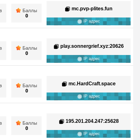
mc.pvp-plites.fun
в
Баллы
0
IP адрес
play.sonnergrief.xyz
:20626
в
Баллы
0
IP адрес
mc.HardCraft.space
в
Баллы
0
IP адрес
195.201.204.247
:25628
в
Баллы
0
IP адрес