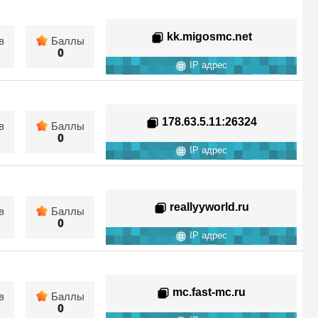
kk.migosmc.net
в
Баллы
0
IP адрес
178.63.5.11
:26324
в
Баллы
0
IP адрес
reallyyworld.ru
в
Баллы
0
IP адрес
mc.fast-mc.ru
в
Баллы
0