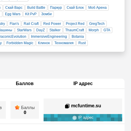
н
Скай Варс
Build Battle
Паркур
Скай Блок
Моб Арена
и
Egg Wars
Kit PvP
Зомби
stry
Flan's
Rail Craft
Red Power
Project Red
GregTech
Машины
StarWars
DayZ
Stalker
ThaumCraft
Morph
GTA
raconicEvolution
ImmersiveEngineering
Botania
ty
Forbidden Magic
Клинок
Техномагия
Rust
Баллов
IP адрес
mcfuntime.su
в
Баллы
0
IP адрес