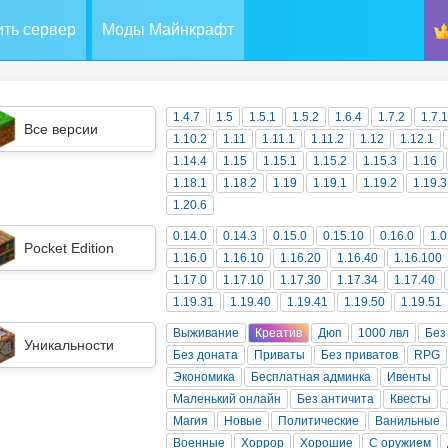
ть сервер
Моды Майнкрафт
1.4.7
1.5
1.5.1
1.5.2
1.6.4
1.7.2
1.7.
Все версии
1.10.2
1.11
1.11.1
1.11.2
1.12
1.12.1
1.14.4
1.15
1.15.1
1.15.2
1.15.3
1.16
1.18.1
1.18.2
1.19
1.19.1
1.19.2
1.19.3
1.20.6
0.14.0
0.14.3
0.15.0
0.15.10
0.16.0
1.0
Pocket Edition
1.16.0
1.16.10
1.16.20
1.16.40
1.16.100
1.17.0
1.17.10
1.17.30
1.17.34
1.17.40
1.19.31
1.19.40
1.19.41
1.19.50
1.19.51
Выживание
Креатив
Дюп
1000 лвл
Без
Уникальности
Без доната
Приваты
Без приватов
RPG
Экономика
Бесплатная админка
Ивенты
Маленький онлайн
Без античита
Квесты
Магия
Новые
Политические
Ванильные
Военные
Хоррор
Хорошие
С оружием