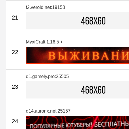
f2.veroid.net:19153
21
MyxiCraft 1.16.5 +
22
d1.gamely.pro:25505
23
d14.aurorix.net:25157
24