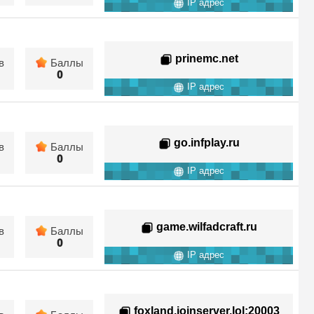
IP адрес
prinemc.net
в
Баллы
0
IP адрес
go.infplay.ru
в
Баллы
0
IP адрес
game.wilfadcraft.ru
в
Баллы
0
IP адрес
foxland.joinserver.lol
:20003