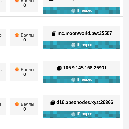
в
Баллы
0
IP адрес
mc.moonworld.pw
:25587
в
Баллы
0
IP адрес
185.9.145.168
:25931
в
Баллы
0
IP адрес
d16.apexnodes.xyz
:26866
в
Баллы
0
IP адрес