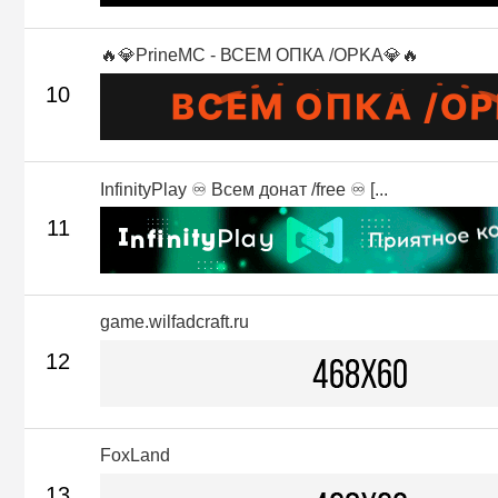
🔥💎PrineMC - ВСЕМ ОПКА /OPKA💎🔥
10
InfinityPlay ♾ Всем донат /free ♾ [...
11
game.wilfadcraft.ru
12
FoxLand
13