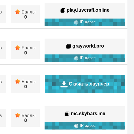
play.luvcraft.online
в
Баллы
0
IP адрес
grayworld.pro
в
Баллы
0
IP адрес
в
Баллы
Скачать лаунчер
0
mc.skybars.me
в
Баллы
0
IP адрес