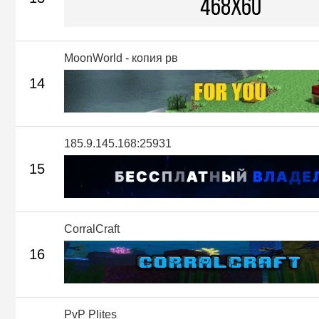
MoonWorld - копия рв
14
185.9.145.168:25931
15
CorralCraft
16
PvP Plites