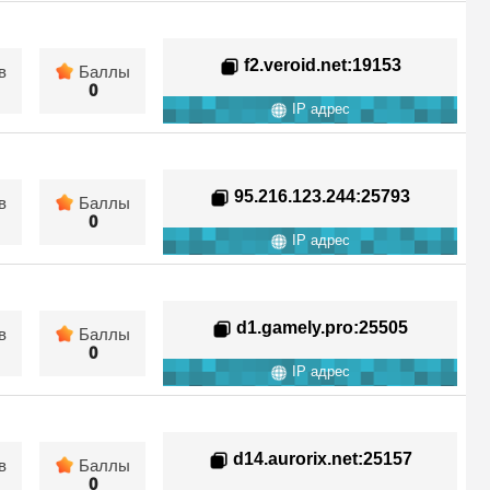
f2.veroid.net
:19153
в
Баллы
0
IP адрес
95.216.123.244
:25793
в
Баллы
0
IP адрес
d1.gamely.pro
:25505
в
Баллы
0
IP адрес
d14.aurorix.net
:25157
в
Баллы
0