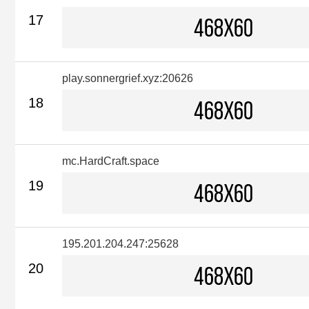
17
play.sonnergrief.xyz:20626
18
mc.HardCraft.space
19
195.201.204.247:25628
20