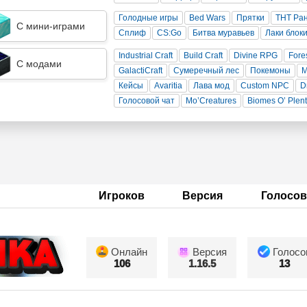
Голодные игры
Bed Wars
Прятки
ТНТ Ра
С мини-играми
Сплиф
CS:Go
Битва муравьев
Лаки блок
Industrial Craft
Build Craft
Divine RPG
Fore
С модами
GalactiCraft
Сумеречный лес
Покемоны
Кейсы
Avaritia
Лава мод
Custom NPC
D
Голосовой чат
Mo’Creatures
Biomes O’ Plen
Игроков
Версия
Голосов
Онлайн
Версия
Голосо
106
1.16.5
13