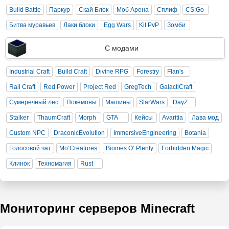
Build Battle
Паркур
Скай Блок
Моб Арена
Сплиф
CS:Go
Битва муравьев
Лаки блоки
Egg Wars
Kit PvP
Зомби
С модами
Industrial Craft
Build Craft
Divine RPG
Forestry
Flan's
Rail Craft
Red Power
Project Red
GregTech
GalactiCraft
Сумеречный лес
Покемоны
Машины
StarWars
DayZ
Stalker
ThaumCraft
Morph
GTA
Кейсы
Avaritia
Лава мод
Custom NPC
DraconicEvolution
ImmersiveEngineering
Botania
Голосовой чат
Mo’Creatures
Biomes O’ Plenty
Forbidden Magic
Клинок
Техномагия
Rust
Мониторинг серверов Minecraft