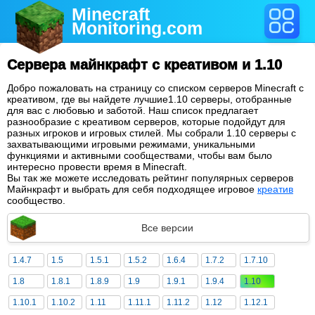
Minecraft
Monitoring
.com
Сервера майнкрафт с креативом и 1.10
Добро пожаловать на страницу со списком серверов Minecraft с
креативом, где вы найдете лучшие1.10 серверы, отобранные
для вас с любовью и заботой. Наш список предлагает
разнообразие с креативом серверов, которые подойдут для
разных игроков и игровых стилей. Мы собрали 1.10 серверы с
захватывающими игровыми режимами, уникальными
функциями и активными сообществами, чтобы вам было
интересно провести время в Minecraft.
Вы так же можете исследовать рейтинг популярных серверов
Майнкрафт и выбрать для себя подходящее игровое
креатив
сообщество.
Все версии
1.4.7
1.5
1.5.1
1.5.2
1.6.4
1.7.2
1.7.10
1.8
1.8.1
1.8.9
1.9
1.9.1
1.9.4
1.10
1.10.1
1.10.2
1.11
1.11.1
1.11.2
1.12
1.12.1