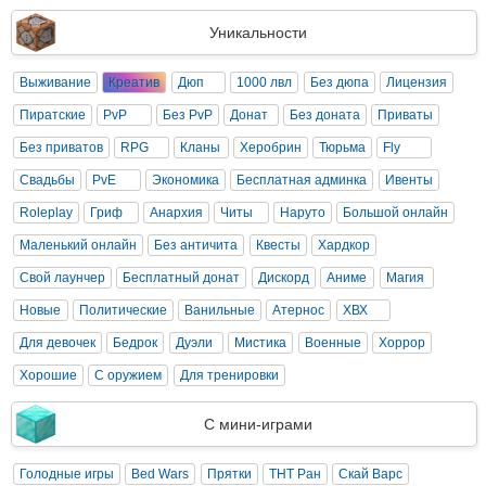
Уникальности
Выживание
Креатив
Дюп
1000 лвл
Без дюпа
Лицензия
Пиратские
PvP
Без PvP
Донат
Без доната
Приваты
Без приватов
RPG
Кланы
Херобрин
Тюрьма
Fly
Свадьбы
PvE
Экономика
Бесплатная админка
Ивенты
Roleplay
Гриф
Анархия
Читы
Наруто
Большой онлайн
Маленький онлайн
Без античита
Квесты
Хардкор
Свой лаунчер
Бесплатный донат
Дискорд
Аниме
Магия
Новые
Политические
Ванильные
Атернос
ХВХ
Для девочек
Бедрок
Дуэли
Мистика
Военные
Хоррор
Хорошие
С оружием
Для тренировки
С мини-играми
Голодные игры
Bed Wars
Прятки
ТНТ Ран
Скай Варс