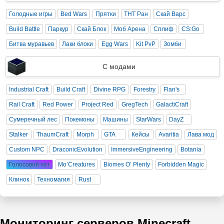
Голодные игры
Bed Wars
Прятки
ТНТ Ран
Скай Варс
Build Battle
Паркур
Скай Блок
Моб Арена
Сплиф
CS:Go
Битва муравьев
Лаки блоки
Egg Wars
Kit PvP
Зомби
С модами
Industrial Craft
Build Craft
Divine RPG
Forestry
Flan's
Rail Craft
Red Power
Project Red
GregTech
GalactiCraft
Сумеречный лес
Покемоны
Машины
StarWars
DayZ
Stalker
ThaumCraft
Morph
GTA
Кейсы
Avaritia
Лава мод
Custom NPC
DraconicEvolution
ImmersiveEngineering
Botania
Голосовой чат
Mo’Creatures
Biomes O’ Plenty
Forbidden Magic
Клинок
Техномагия
Rust
Мониторинг серверов Minecraft