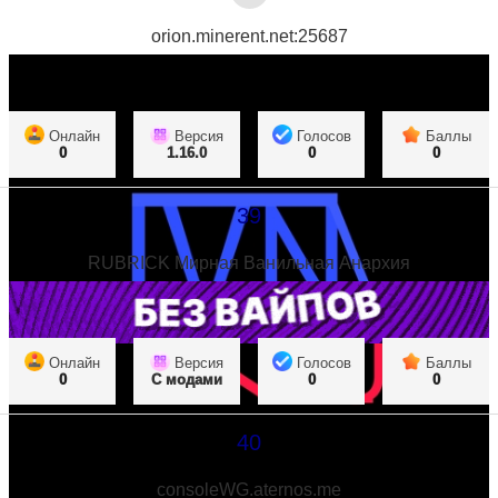
orion.minerent.net:25687
Онлайн
Версия
Голосов
Баллы
0
1.16.0
0
0
39
RUBRICK Мирная Ванильная Анархия
Онлайн
Версия
Голосов
Баллы
0
С модами
0
0
40
consoleWG.aternos.me