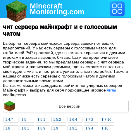
Minecraft
Monitoring
.com
чит сервера майнкрафт и с голосовым
чатом
Выбор чит сервера майнкрафт сервера зависит от ваших
предпочтений. У нас есть серверы с голосовым чатом для
любителей PvP-сражений, где вы сможете сразиться с другими
игроками в захватывающих битвах. Если вы предпочитаете
творческие задания, то мы предлагаем серверы с чит сервера
майнкрафт и творческим режимом, где вы сможете воплотить
свои идеи в жизнь и построить удивительные постройки. Также в
нашем списке есть серверы с голосовым чатом и другими
дополнительными элементами.
Вы так же можете исследовать рейтинг популярных серверов
Майнкрафт и выбрать для себя подходящее игровое
читы
сообщество.
Все версии
1.4.7
1.5
1.5.1
1.5.2
1.6.4
1.7.2
1.7.10
1.8
1.8.1
1.8.9
1.9
1.9.1
1.9.4
1.10