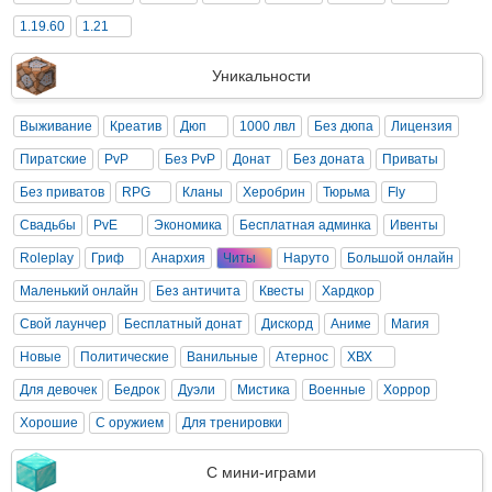
1.19.60
1.21
Уникальности
Выживание
Креатив
Дюп
1000 лвл
Без дюпа
Лицензия
Пиратские
PvP
Без PvP
Донат
Без доната
Приваты
Без приватов
RPG
Кланы
Херобрин
Тюрьма
Fly
Свадьбы
PvE
Экономика
Бесплатная админка
Ивенты
Roleplay
Гриф
Анархия
Читы
Наруто
Большой онлайн
Маленький онлайн
Без античита
Квесты
Хардкор
Свой лаунчер
Бесплатный донат
Дискорд
Аниме
Магия
Новые
Политические
Ванильные
Атернос
ХВХ
Для девочек
Бедрок
Дуэли
Мистика
Военные
Хоррор
Хорошие
С оружием
Для тренировки
С мини-играми