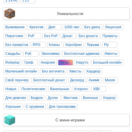
1.19.60
1.21
Уникальности
Выживание
Креатив
Дюп
1000 лвл
Без дюпа
Лицензия
Пиратские
PvP
Без PvP
Донат
Без доната
Приваты
Без приватов
RPG
Кланы
Херобрин
Тюрьма
Fly
Свадьбы
PvE
Экономика
Бесплатная админка
Ивенты
Roleplay
Гриф
Анархия
Читы
Наруто
Большой онлайн
Маленький онлайн
Без античита
Квесты
Хардкор
Свой лаунчер
Бесплатный донат
Дискорд
Аниме
Магия
Новые
Политические
Ванильные
Атернос
ХВХ
Для девочек
Бедрок
Дуэли
Мистика
Военные
Хоррор
Хорошие
С оружием
Для тренировки
С мини-играми