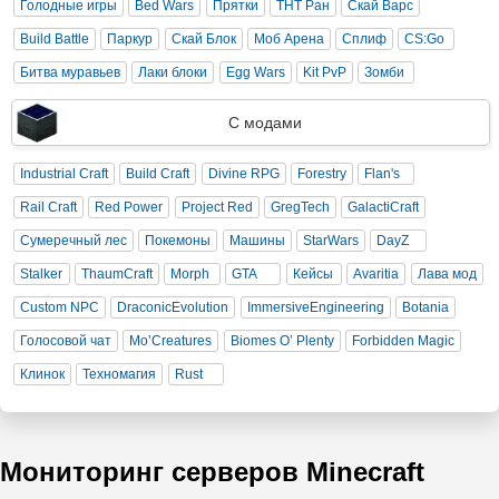
Голодные игры
Bed Wars
Прятки
ТНТ Ран
Скай Варс
Build Battle
Паркур
Скай Блок
Моб Арена
Сплиф
CS:Go
Битва муравьев
Лаки блоки
Egg Wars
Kit PvP
Зомби
С модами
Industrial Craft
Build Craft
Divine RPG
Forestry
Flan's
Rail Craft
Red Power
Project Red
GregTech
GalactiCraft
Сумеречный лес
Покемоны
Машины
StarWars
DayZ
Stalker
ThaumCraft
Morph
GTA
Кейсы
Avaritia
Лава мод
Custom NPC
DraconicEvolution
ImmersiveEngineering
Botania
Голосовой чат
Mo’Creatures
Biomes O’ Plenty
Forbidden Magic
Клинок
Техномагия
Rust
Мониторинг серверов Minecraft