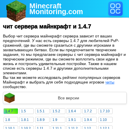
Minecraft
Monitoring
.com
чит сервера майнкрафт и 1.4.7
Выбор чит сервера майнкрафт сервера зависит от ваших
предпочтений. У нас есть серверы 1.4.7 для любителей PvP-
сражений, где вы сможете сразиться с другими игроками в
захватывающих битвах. Если вы предпочитаете творческие
задания, то мы предлагаем серверы с чит сервера майнкрафт и
творческим режимом, где вы сможете воплотить свои идеи в
жизнь и построить удивительные постройки. Также в нашем
списке есть серверы 1.4.7 и другими дополнительными
элементами.
Вы так же можете исследовать рейтинг популярных серверов
Майнкрафт и выбрать для себя подходящее игровое
читы
сообщество.
Все версии
1.4.7
1.5
1.5.1
1.5.2
1.6.4
1.7.2
1.7.10
1.8
1.8.1
1.8.9
1.9
1.9.1
1.9.4
1.10
1.10.1
1.10.2
1.11
1.11.1
1.11.2
1.12
1.12.1