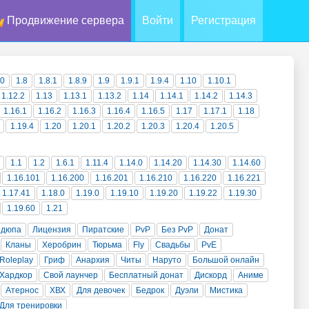
Продвижение сервера
Войти
Регистрация
10
1.8
1.8.1
1.8.9
1.9
1.9.1
1.9.4
1.10
1.10.1
1.12.2
1.13
1.13.1
1.13.2
1.14
1.14.1
1.14.2
1.14.3
1.16.1
1.16.2
1.16.3
1.16.4
1.16.5
1.17
1.17.1
1.18
1.19.4
1.20
1.20.1
1.20.2
1.20.3
1.20.4
1.20.5
1.1
1.2
1.6.1
1.11.4
1.14.0
1.14.20
1.14.30
1.14.60
1.16.101
1.16.200
1.16.201
1.16.210
1.16.220
1.16.221
1.17.41
1.18.0
1.19.0
1.19.10
1.19.20
1.19.22
1.19.30
1.19.60
1.21
 дюпа
Лицензия
Пиратские
PvP
Без PvP
Донат
Кланы
Херобрин
Тюрьма
Fly
Свадьбы
PvE
Roleplay
Гриф
Анархия
Читы
Наруто
Большой онлайн
Хардкор
Свой лаунчер
Бесплатный донат
Дискорд
Аниме
Атернос
ХВХ
Для девочек
Бедрок
Дуэли
Мистика
Для тренировки