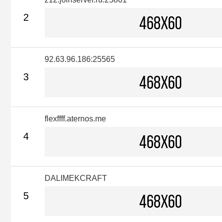
2
92.63.96.186:25565
3
flexffff.aternos.me
4
DALIMEKCRAFT
5