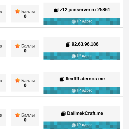
z12.joinserver.ru
:25861
в
Баллы
0
IP адрес
92.63.96.186
в
Баллы
0
IP адрес
flexffff.aternos.me
в
Баллы
0
IP адрес
DalimekCraft.me
в
Баллы
0
IP адрес