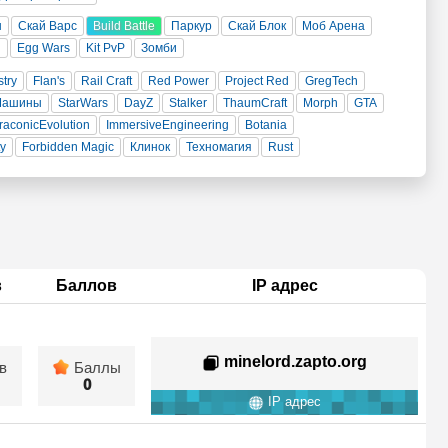
н
Скай Варс
Build Battle
Паркур
Скай Блок
Моб Арена
и
Egg Wars
Kit PvP
Зомби
stry
Flan's
Rail Craft
Red Power
Project Red
GregTech
Машины
StarWars
DayZ
Stalker
ThaumCraft
Morph
GTA
raconicEvolution
ImmersiveEngineering
Botania
ty
Forbidden Magic
Клинок
Техномагия
Rust
в
Баллов
IP адрес
minelord.zapto.org
в
Баллы
0
IP адрес