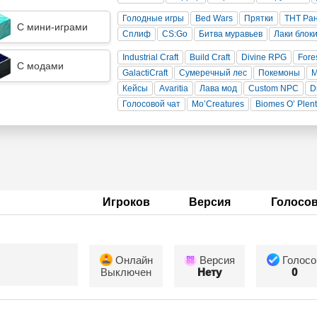
Голодные игры
Bed Wars
Прятки
ТНТ Ра
С мини-играми
Сплиф
CS:Go
Битва муравьев
Лаки блок
Industrial Craft
Build Craft
Divine RPG
Fore
С модами
GalactiCraft
Сумеречный лес
Покемоны
Кейсы
Avaritia
Лава мод
Custom NPC
D
Голосовой чат
Mo’Creatures
Biomes O’ Plen
Игроков
Версия
Голосо
Онлайн
Версия
Голосо
Выключен
Нету
0