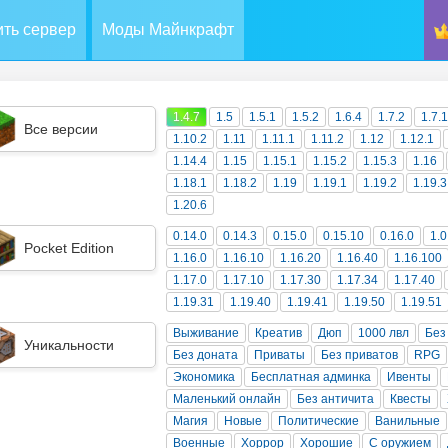
ть сервер
Моды Майнкрафт
1.4.7
1.5
1.5.1
1.5.2
1.6.4
1.7.2
1.7.
Все версии
1.10.2
1.11
1.11.1
1.11.2
1.12
1.12.1
1.14.4
1.15
1.15.1
1.15.2
1.15.3
1.16
1.18.1
1.18.2
1.19
1.19.1
1.19.2
1.19.3
1.20.6
0.14.0
0.14.3
0.15.0
0.15.10
0.16.0
1.0
Pocket Edition
1.16.0
1.16.10
1.16.20
1.16.40
1.16.100
1.17.0
1.17.10
1.17.30
1.17.34
1.17.40
1.19.31
1.19.40
1.19.41
1.19.50
1.19.51
Выживание
Креатив
Дюп
1000 лвл
Без
Уникальности
Без доната
Приваты
Без приватов
RPG
Экономика
Бесплатная админка
Ивенты
Маленький онлайн
Без античита
Квесты
Магия
Новые
Политические
Ванильные
Военные
Хоррор
Хорошие
С оружием