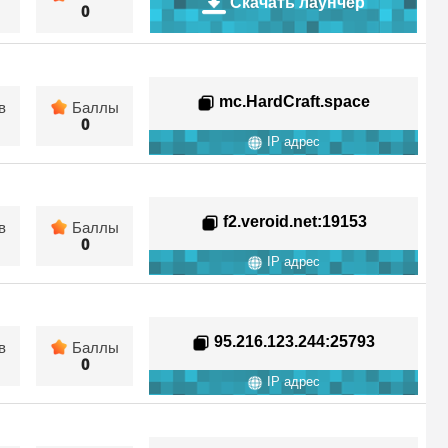
Скачать лаунчер
0
mc.HardCraft.space
в
Баллы
0
IP адрес
f2.veroid.net
:19153
в
Баллы
0
IP адрес
95.216.123.244
:25793
в
Баллы
0
IP адрес