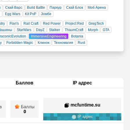
н
Скай Варс
Build Battle
Паркур
Скай Блок
Моб Арена
и
Egg Wars
Kit PvP
Зомби
stry
Flan's
Rail Craft
Red Power
Project Red
GregTech
Машины
StarWars
DayZ
Stalker
ThaumCraft
Morph
GTA
raconicEvolution
ImmersiveEngineering
Botania
ty
Forbidden Magic
Клинок
Техномагия
Rust
Баллов
IP адрес
mcfuntime.su
в
Баллы
0
IP адрес