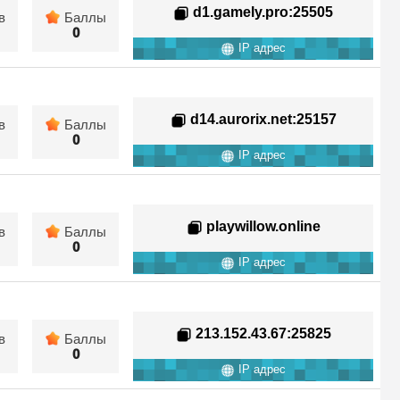
d1.gamely.pro
:25505
в
Баллы
0
IP адрес
d14.aurorix.net
:25157
в
Баллы
0
IP адрес
playwillow.online
в
Баллы
0
IP адрес
213.152.43.67
:25825
в
Баллы
0
IP адрес