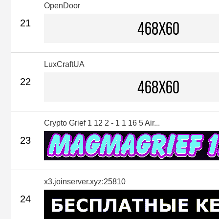
OpenDoor
21
LuxCraftUA
22
Crypto Grief 1 12 2 - 1 1 16 5 Air...
23
x3.joinserver.xyz:25810
24