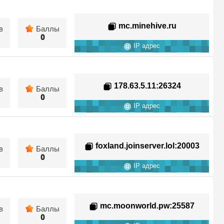
mc.minehive.ru
в
Баллы
0
IP адрес
178.63.5.11
:26324
в
Баллы
0
IP адрес
foxland.joinserver.lol
:20003
в
Баллы
0
IP адрес
mc.moonworld.pw
:25587
в
Баллы
0