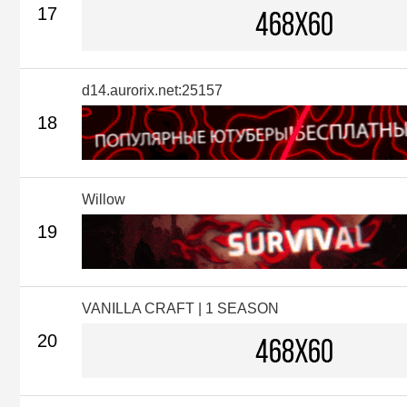
17
d14.aurorix.net:25157
18
Willow
19
VANILLA CRAFT | 1 SEASON
20