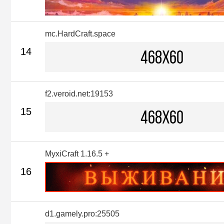
mc.HardCraft.space
14
f2.veroid.net:19153
15
MyxiCraft 1.16.5 +
16
d1.gamely.pro:25505