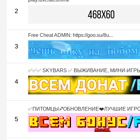
2
Free Cheat ADMIN: https://goo.su/8u...
3
✅✅✅ SKYBARS ✅ ВЫЖИВАНИЕ, МИНИ-ИГРЫ 
4
✅ПИТОМЦЫ♐ОБНОВЛЕНИЕ❤️ЛУЧШИЕ ИГР
5