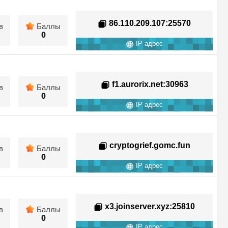
86.110.209.107
:25570
в
Баллы
0
IP адрес
f1.aurorix.net
:30963
в
Баллы
0
IP адрес
cryptogrief.gomc.fun
в
Баллы
0
IP адрес
x3.joinserver.xyz
:25810
в
Баллы
0
IP адрес