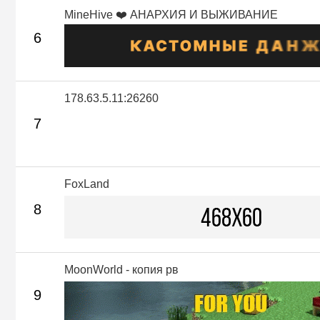
MineHive ❤️ АНАРХИЯ И ВЫЖИВАНИЕ
6
178.63.5.11:26260
7
FoxLand
8
MoonWorld - копия рв
9