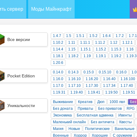
ть сервер
Моды Майнкрафт
1.4.7
1.5
1.5.1
1.5.2
1.6.4
1.7.2
1.7.
Все версии
1.10.2
1.11
1.11.1
1.11.2
1.12
1.12.1
1.14.4
1.15
1.15.1
1.15.2
1.15.3
1.16
1.18.1
1.18.2
1.19
1.19.1
1.19.2
1.19.3
1.20.6
0.14.0
0.14.3
0.15.0
0.15.10
0.16.0
1.0
Pocket Edition
1.16.0
1.16.10
1.16.20
1.16.40
1.16.100
1.17.0
1.17.10
1.17.30
1.17.34
1.17.40
1.19.31
1.19.40
1.19.41
1.19.50
1.19.51
Выживание
Креатив
Дюп
1000 лвл
Без
Уникальности
Без доната
Приваты
Без приватов
RPG
Экономика
Бесплатная админка
Ивенты
Маленький онлайн
Без античита
Квесты
Магия
Новые
Политические
Ванильные
Военные
Хоррор
Хорошие
С оружием