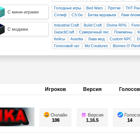
Голодные игры
Bed Wars
Прятки
ТНТ Ра
С мини-играми
Сплиф
CS:Go
Битва муравьев
Лаки блок
Industrial Craft
Build Craft
Divine RPG
Fore
С модами
GalactiCraft
Сумеречный лес
Покемоны
Кейсы
Avaritia
Лава мод
Custom NPC
D
Голосовой чат
Mo’Creatures
Biomes O’ Plen
Игроков
Версия
Голосов
Онлайн
Версия
Голосо
106
1.16.5
14