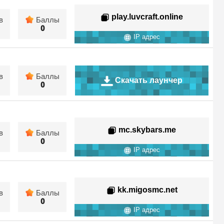
play.luvcraft.online
в
Баллы
0
IP адрес
в
Баллы
Скачать лаунчер
0
mc.skybars.me
в
Баллы
0
IP адрес
kk.migosmc.net
в
Баллы
0
IP адрес