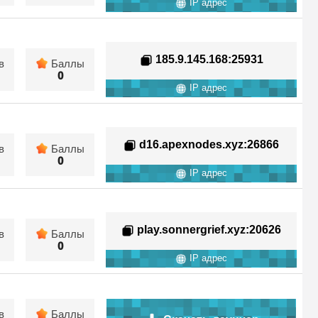
IP адрес
185.9.145.168
:25931
в
Баллы
0
IP адрес
d16.apexnodes.xyz
:26866
в
Баллы
0
IP адрес
play.sonnergrief.xyz
:20626
в
Баллы
0
IP адрес
в
Баллы