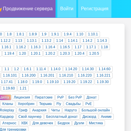
Продвижение сервера
Войти
Регистрация
10
1.8
1.8.1
1.8.9
1.9
1.9.1
1.9.4
1.10
1.10.1
1.12.2
1.13
1.13.1
1.13.2
1.14
1.14.1
1.14.2
1.14.3
1.16.1
1.16.2
1.16.3
1.16.4
1.16.5
1.17
1.17.1
1.18
1.19.4
1.20
1.20.1
1.20.2
1.20.3
1.20.4
1.20.5
1.1
1.2
1.6.1
1.11.4
1.14.0
1.14.20
1.14.30
1.14.60
1.16.101
1.16.200
1.16.201
1.16.210
1.16.220
1.16.221
1.17.41
1.18.0
1.19.0
1.19.10
1.19.20
1.19.22
1.19.30
1.19.60
1.21
 дюпа
Лицензия
Пиратские
PvP
Без PvP
Донат
Кланы
Херобрин
Тюрьма
Fly
Свадьбы
PvE
Roleplay
Гриф
Анархия
Читы
Наруто
Большой онлайн
Хардкор
Свой лаунчер
Бесплатный донат
Дискорд
Аниме
Атернос
ХВХ
Для девочек
Бедрок
Дуэли
Мистика
Для тренировки