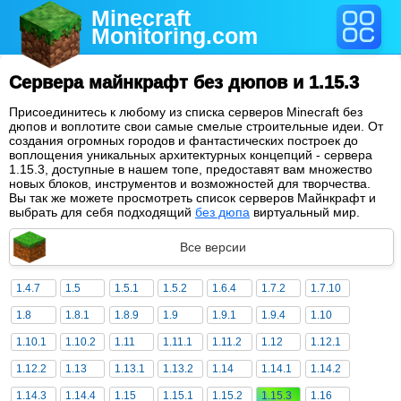
Minecraft
Monitoring
.com
Сервера майнкрафт без дюпов и 1.15.3
Присоединитесь к любому из списка серверов Minecraft без
дюпов и воплотите свои самые смелые строительные идеи. От
создания огромных городов и фантастических построек до
воплощения уникальных архитектурных концепций - сервера
1.15.3, доступные в нашем топе, предоставят вам множество
новых блоков, инструментов и возможностей для творчества.
Вы так же можете просмотреть список серверов Майнкрафт и
выбрать для себя подходящий
без дюпа
виртуальный мир.
Все версии
1.4.7
1.5
1.5.1
1.5.2
1.6.4
1.7.2
1.7.10
1.8
1.8.1
1.8.9
1.9
1.9.1
1.9.4
1.10
1.10.1
1.10.2
1.11
1.11.1
1.11.2
1.12
1.12.1
1.12.2
1.13
1.13.1
1.13.2
1.14
1.14.1
1.14.2
1.14.3
1.14.4
1.15
1.15.1
1.15.2
1.15.3
1.16