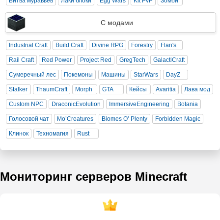
Битва муравьев
Лаки блоки
Egg Wars
Kit PvP
Зомби
С модами
Industrial Craft
Build Craft
Divine RPG
Forestry
Flan's
Rail Craft
Red Power
Project Red
GregTech
GalactiCraft
Сумеречный лес
Покемоны
Машины
StarWars
DayZ
Stalker
ThaumCraft
Morph
GTA
Кейсы
Avaritia
Лава мод
Custom NPC
DraconicEvolution
ImmersiveEngineering
Botania
Голосовой чат
Mo’Creatures
Biomes O’ Plenty
Forbidden Magic
Клинок
Техномагия
Rust
Мониторинг серверов Minecraft