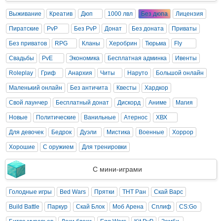
Выживание
Креатив
Дюп
1000 лвл
Без дюпа
Лицензия
Пиратские
PvP
Без PvP
Донат
Без доната
Приваты
Без приватов
RPG
Кланы
Херобрин
Тюрьма
Fly
Свадьбы
PvE
Экономика
Бесплатная админка
Ивенты
Roleplay
Гриф
Анархия
Читы
Наруто
Большой онлайн
Маленький онлайн
Без античита
Квесты
Хардкор
Свой лаунчер
Бесплатный донат
Дискорд
Аниме
Магия
Новые
Политические
Ванильные
Атернос
ХВХ
Для девочек
Бедрок
Дуэли
Мистика
Военные
Хоррор
Хорошие
С оружием
Для тренировки
С мини-играми
Голодные игры
Bed Wars
Прятки
ТНТ Ран
Скай Варс
Build Battle
Паркур
Скай Блок
Моб Арена
Сплиф
CS:Go