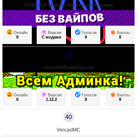
RUBRICK Мирная Ванильная Анархия
Онлайн
Версия
Голосов
Баллы
0
С модами
0
0
39
consoleWG.aternos.me
Онлайн
Версия
Голосов
Баллы
0
1.12.2
0
0
40
VercastMC