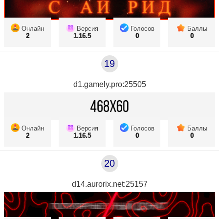
Онлайн
Версия
Голосов
Баллы
2
1.16.5
0
0
19
d1.gamely.pro:25505
Онлайн
Версия
Голосов
Баллы
2
1.16.5
0
0
20
d14.aurorix.net:25157