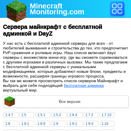
Minecraft
Monitoring
.com
Сервера майнкрафт с бесплатной
админкой и DayZ
У нас есть с бесплатной админкой серверы для всех - от
любителей выживания и строительства до тех, кто предпочитает
PvP-сражения и ролевые игры. Наш список включает dayz
серверы с множеством мини-игр, где вы сможете соревноваться
с другими игроками в различных вызовах. Мы также предлагаем
с бесплатной админкой серверы с уникальными
модификациями, которые добавляют новые блоки, предметы и
возможности, расширяя границы игрового процесса.
Вы так же можете просмотреть список серверов Майнкрафт и
выбрать для себя подходящий
бесплатная админка
виртуальный мир.
Все версии
1.4.7
1.5
1.5.1
1.5.2
1.6.4
1.7.2
1.7.10
1.8
1.8.1
1.8.9
1.9
1.9.1
1.9.4
1.10