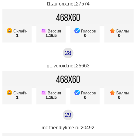
f1.aurorix.net:27574
Онлайн
Версия
Голосов
Баллы
1
1.16.5
0
0
28
g1.veroid.net:25663
Онлайн
Версия
Голосов
Баллы
1
1.16.5
0
0
29
mc.friendlytime.ru:20492