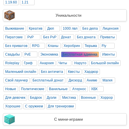
1.19.60
1.21
Уникальности
Выживание
Креатив
Дюп
1000 лвл
Без дюпа
Лицензия
Пиратские
PvP
Без PvP
Донат
Без доната
Приваты
Без приватов
RPG
Кланы
Херобрин
Тюрьма
Fly
Свадьбы
PvE
Экономика
Бесплатная админка
Ивенты
Roleplay
Гриф
Анархия
Читы
Наруто
Большой онлайн
Маленький онлайн
Без античита
Квесты
Хардкор
Свой лаунчер
Бесплатный донат
Дискорд
Аниме
Магия
Новые
Политические
Ванильные
Атернос
ХВХ
Для девочек
Бедрок
Дуэли
Мистика
Военные
Хоррор
Хорошие
С оружием
Для тренировки
С мини-играми