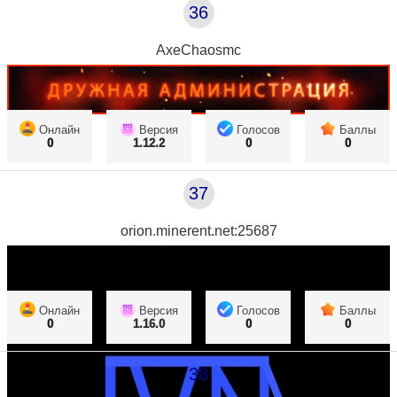
36
AxeChaosmc
Онлайн
Версия
Голосов
Баллы
0
1.12.2
0
0
37
orion.minerent.net:25687
Онлайн
Версия
Голосов
Баллы
0
1.16.0
0
0
38