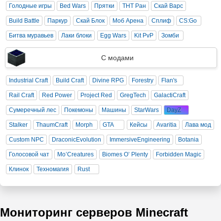
Голодные игры
Bed Wars
Прятки
ТНТ Ран
Скай Варс
Build Battle
Паркур
Скай Блок
Моб Арена
Сплиф
CS:Go
Битва муравьев
Лаки блоки
Egg Wars
Kit PvP
Зомби
С модами
Industrial Craft
Build Craft
Divine RPG
Forestry
Flan's
Rail Craft
Red Power
Project Red
GregTech
GalactiCraft
Сумеречный лес
Покемоны
Машины
StarWars
DayZ
Stalker
ThaumCraft
Morph
GTA
Кейсы
Avaritia
Лава мод
Custom NPC
DraconicEvolution
ImmersiveEngineering
Botania
Голосовой чат
Mo’Creatures
Biomes O’ Plenty
Forbidden Magic
Клинок
Техномагия
Rust
Мониторинг серверов Minecraft