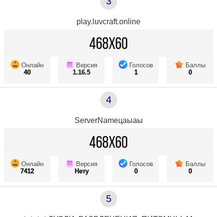
3
play.luvcraft.online
Онлайн
Версия
Голосов
Баллы
40
1.16.5
1
0
4
ServerNameцаыаы
Онлайн
Версия
Голосов
Баллы
7412
Нету
0
0
5