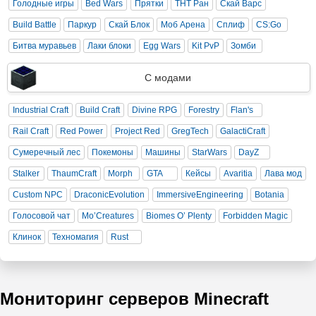
Голодные игры
Bed Wars
Прятки
ТНТ Ран
Скай Варс
Build Battle
Паркур
Скай Блок
Моб Арена
Сплиф
CS:Go
Битва муравьев
Лаки блоки
Egg Wars
Kit PvP
Зомби
С модами
Industrial Craft
Build Craft
Divine RPG
Forestry
Flan's
Rail Craft
Red Power
Project Red
GregTech
GalactiCraft
Сумеречный лес
Покемоны
Машины
StarWars
DayZ
Stalker
ThaumCraft
Morph
GTA
Кейсы
Avaritia
Лава мод
Custom NPC
DraconicEvolution
ImmersiveEngineering
Botania
Голосовой чат
Mo’Creatures
Biomes O’ Plenty
Forbidden Magic
Клинок
Техномагия
Rust
Мониторинг серверов Minecraft