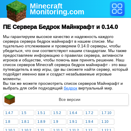
Minecraft
Monitoring
.com
ПЕ Сервера Бедрок Майнкрафт и 0.14.0
Мы гарантируем высокое качество и надежность каждого
сервера сервера бедрок майнкрафт в нашем списке. Мы
тщательно отслеживаем и проверяем 0.14.0 серверы, чтобы
убедиться, что они соответствуют нашим стандартам. Мы также
предоставляем информацию о правилах сервера, активности
игроков и обществе, чтобы помочь вам принять решение. Наш
список серверов Minecraft сервера бедрок майнкрафт - это ваш
путеводитель в мир игры, где вы сможете найти сервер, который
подойдет именно вам и создаст незабываемые игровые
моменты.
Вы так же можете просмотреть список серверов Майнкрафт и
выбрать для себя подходящий
бедрок
виртуальный мир.
Все версии
1.4.7
1.5
1.5.1
1.5.2
1.6.4
1.7.2
1.7.10
1.8
1.8.1
1.8.9
1.9
1.9.1
1.9.4
1.10
1.10.1
1.10.2
1.11
1.11.1
1.11.2
1.12
1.12.1