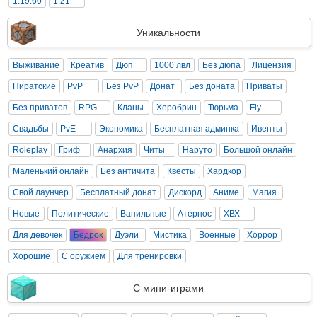
1.19.60
1.21
Уникальности
Выживание
Креатив
Дюп
1000 лвл
Без дюпа
Лицензия
Пиратские
PvP
Без PvP
Донат
Без доната
Приваты
Без приватов
RPG
Кланы
Херобрин
Тюрьма
Fly
Свадьбы
PvE
Экономика
Бесплатная админка
Ивенты
Roleplay
Гриф
Анархия
Читы
Наруто
Большой онлайн
Маленький онлайн
Без античита
Квесты
Хардкор
Свой лаунчер
Бесплатный донат
Дискорд
Аниме
Магия
Новые
Политические
Ванильные
Атернос
ХВХ
Для девочек
Бедрок
Дуэли
Мистика
Военные
Хоррор
Хорошие
С оружием
Для тренировки
С мини-играми