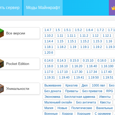
ть сервер
Моды Майнкрафт
1.4.7
1.5
1.5.1
1.5.2
1.6.4
1.7.2
1.7.
Все версии
1.10.2
1.11
1.11.1
1.11.2
1.12
1.12.1
1.14.4
1.15
1.15.1
1.15.2
1.15.3
1.16
1.18.1
1.18.2
1.19
1.19.1
1.19.2
1.19.3
1.20.6
0.14.0
0.14.3
0.15.0
0.15.10
0.16.0
1.0
Pocket Edition
1.16.0
1.16.10
1.16.20
1.16.40
1.16.100
1.17.0
1.17.10
1.17.30
1.17.34
1.17.40
1.19.31
1.19.40
1.19.41
1.19.50
1.19.51
Выживание
Креатив
Дюп
1000 лвл
Без
Уникальности
Без доната
Приваты
Без приватов
RPG
Экономика
Бесплатная админка
Ивенты
Маленький онлайн
Без античита
Квесты
Магия
Новые
Политические
Ванильные
Военные
Хоррор
Хорошие
С оружием