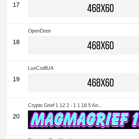
17
OpenDoor
18
LuxCraftUA
19
Crypto Grief 1 12 2 - 1 1 16 5 Air...
20