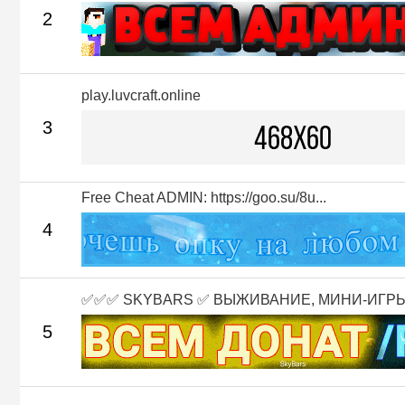
2
play.luvcraft.online
3
Free Cheat ADMIN: https://goo.su/8u...
4
✅✅✅ SKYBARS ✅ ВЫЖИВАНИЕ, МИНИ-ИГРЫ 
5