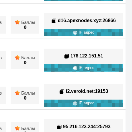
d16.apexnodes.xyz
:26866
в
Баллы
0
IP адрес
178.122.151.51
в
Баллы
0
IP адрес
f2.veroid.net
:19153
в
Баллы
0
IP адрес
95.216.123.244
:25793
в
Баллы