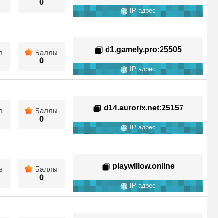
0
IP адрес
d1.gamely.pro
:25505
в
Баллы
0
IP адрес
d14.aurorix.net
:25157
в
Баллы
0
IP адрес
playwillow.online
в
Баллы
0
IP адрес