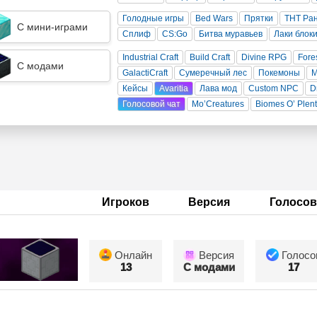
Голодные игры
Bed Wars
Прятки
ТНТ Ра
С мини-играми
Сплиф
CS:Go
Битва муравьев
Лаки блок
Industrial Craft
Build Craft
Divine RPG
Fore
С модами
GalactiCraft
Сумеречный лес
Покемоны
Кейсы
Avaritia
Лава мод
Custom NPC
D
Голосовой чат
Mo’Creatures
Biomes O’ Plen
Игроков
Версия
Голосов
Онлайн
Версия
Голосо
13
С модами
17