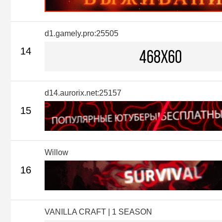
d1.gamely.pro:25505
14
d14.aurorix.net:25157
15
Willow
16
VANILLA CRAFT | 1 SEASON