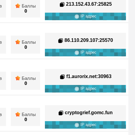
213.152.43.67
:25825
в
Баллы
0
IP адрес
86.110.209.107
:25570
в
Баллы
0
IP адрес
f1.aurorix.net
:30963
в
Баллы
0
IP адрес
cryptogrief.gomc.fun
в
Баллы
0
IP адрес