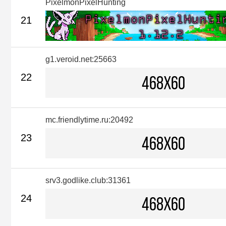
PixelmonPixelHunting
21
g1.veroid.net:25663
22
mc.friendlytime.ru:20492
23
srv3.godlike.club:31361
24