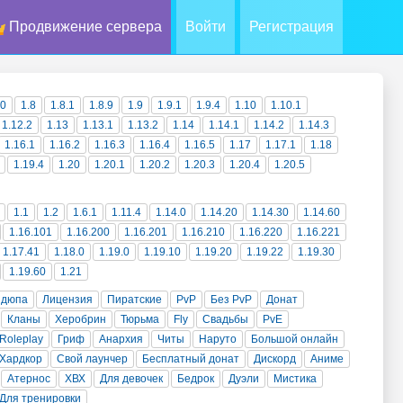
Продвижение сервера
Войти
Регистрация
10
1.8
1.8.1
1.8.9
1.9
1.9.1
1.9.4
1.10
1.10.1
1.12.2
1.13
1.13.1
1.13.2
1.14
1.14.1
1.14.2
1.14.3
1.16.1
1.16.2
1.16.3
1.16.4
1.16.5
1.17
1.17.1
1.18
1.19.4
1.20
1.20.1
1.20.2
1.20.3
1.20.4
1.20.5
1.1
1.2
1.6.1
1.11.4
1.14.0
1.14.20
1.14.30
1.14.60
1.16.101
1.16.200
1.16.201
1.16.210
1.16.220
1.16.221
1.17.41
1.18.0
1.19.0
1.19.10
1.19.20
1.19.22
1.19.30
1.19.60
1.21
 дюпа
Лицензия
Пиратские
PvP
Без PvP
Донат
Кланы
Херобрин
Тюрьма
Fly
Свадьбы
PvE
Roleplay
Гриф
Анархия
Читы
Наруто
Большой онлайн
Хардкор
Свой лаунчер
Бесплатный донат
Дискорд
Аниме
Атернос
ХВХ
Для девочек
Бедрок
Дуэли
Мистика
Для тренировки