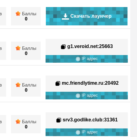
в
Баллы
Скачать лаунчер
0
g1.veroid.net
:25663
в
Баллы
0
IP адрес
mc.friendlytime.ru
:20492
в
Баллы
0
IP адрес
srv3.godlike.club
:31361
в
Баллы
0
IP адрес