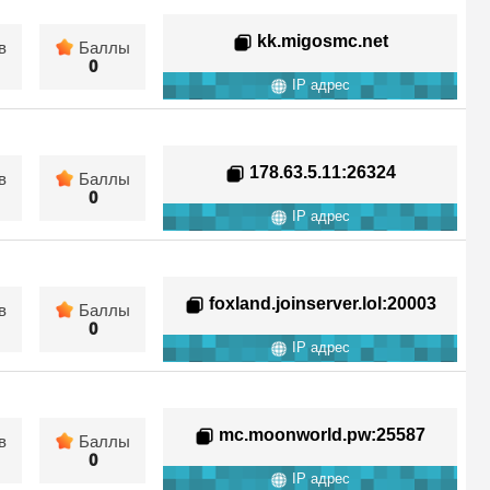
kk.migosmc.net
в
Баллы
0
IP адрес
178.63.5.11
:26324
в
Баллы
0
IP адрес
foxland.joinserver.lol
:20003
в
Баллы
0
IP адрес
mc.moonworld.pw
:25587
в
Баллы
0
IP адрес