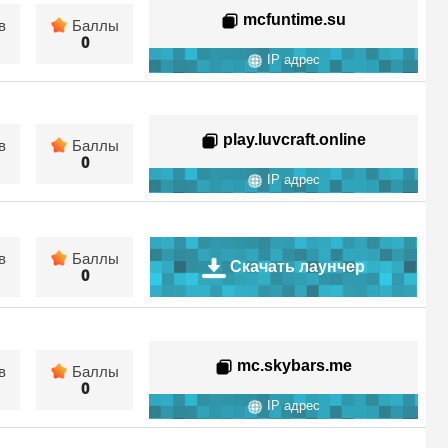
mcfuntime.su
в
Баллы
0
IP адрес
play.luvcraft.online
в
Баллы
0
IP адрес
в
Баллы
Скачать лаунчер
0
mc.skybars.me
в
Баллы
0
IP адрес