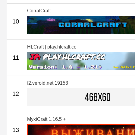
CorralCraft
10
HLCraft | play.hlcraft.cc
11
f2.veroid.net:19153
12
MyxiCraft 1.16.5 +
13