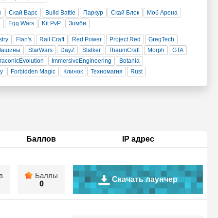
н
Скай Варс
Build Battle
Паркур
Скай Блок
Моб Арена
и
Egg Wars
Kit PvP
Зомби
stry
Flan's
Rail Craft
Red Power
Project Red
GregTech
Машины
StarWars
DayZ
Stalker
ThaumCraft
Morph
GTA
raconicEvolution
ImmersiveEngineering
Botania
ty
Forbidden Magic
Клинок
Техномагия
Rust
Баллов
IP адрес
в
Баллы
Скачать лаунчер
0