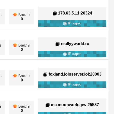
178.63.5.11
:26324
в
Баллы
0
IP адрес
reallyyworld.ru
в
Баллы
0
IP адрес
foxland.joinserver.lol
:20003
в
Баллы
0
IP адрес
mc.moonworld.pw
:25587
в
Баллы
0