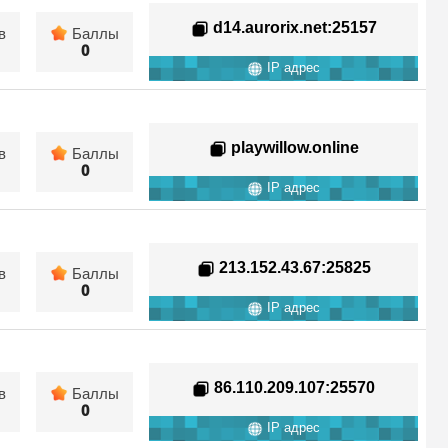
d14.aurorix.net
:25157
в
Баллы
0
IP адрес
playwillow.online
в
Баллы
0
IP адрес
213.152.43.67
:25825
в
Баллы
0
IP адрес
86.110.209.107
:25570
в
Баллы
0
IP адрес