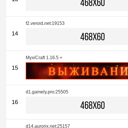
f2.veroid.net:19153
14
MyxiCraft 1.16.5 +
15
d1.gamely.pro:25505
16
d14.aurorix.net:25157