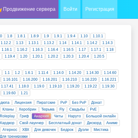
Продвижение сервера
Войти
Регистрация
10
1.8
1.8.1
1.8.9
1.9
1.9.1
1.9.4
1.10
1.10.1
1.12.2
1.13
1.13.1
1.13.2
1.14
1.14.1
1.14.2
1.14.3
1.16.1
1.16.2
1.16.3
1.16.4
1.16.5
1.17
1.17.1
1.18
1.19.4
1.20
1.20.1
1.20.2
1.20.3
1.20.4
1.20.5
1.1
1.2
1.6.1
1.11.4
1.14.0
1.14.20
1.14.30
1.14.60
1.16.101
1.16.200
1.16.201
1.16.210
1.16.220
1.16.221
1.17.41
1.18.0
1.19.0
1.19.10
1.19.20
1.19.22
1.19.30
1.19.60
1.21
 дюпа
Лицензия
Пиратские
PvP
Без PvP
Донат
Кланы
Херобрин
Тюрьма
Fly
Свадьбы
PvE
Roleplay
Гриф
Анархия
Читы
Наруто
Большой онлайн
Хардкор
Свой лаунчер
Бесплатный донат
Дискорд
Аниме
Атернос
ХВХ
Для девочек
Бедрок
Дуэли
Мистика
Для тренировки