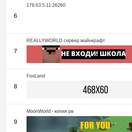
178.63.5.11:26260
6
REALLYWORLD сервер майнкрафт
7
FoxLand
8
MoonWorld - копия рв
9