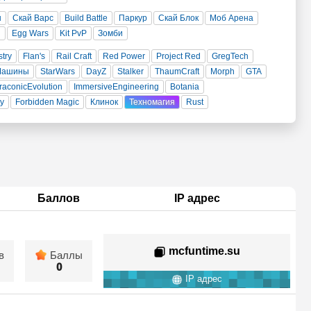
н
Скай Варс
Build Battle
Паркур
Скай Блок
Моб Арена
и
Egg Wars
Kit PvP
Зомби
stry
Flan's
Rail Craft
Red Power
Project Red
GregTech
Машины
StarWars
DayZ
Stalker
ThaumCraft
Morph
GTA
raconicEvolution
ImmersiveEngineering
Botania
ty
Forbidden Magic
Клинок
Техномагия
Rust
Баллов
IP адрес
mcfuntime.su
в
Баллы
0
IP адрес