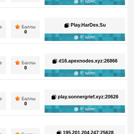
IP адрес
Play.HarDex.Su
в
Баллы
0
IP адрес
d16.apexnodes.xyz
:26866
в
Баллы
0
IP адрес
play.sonnergrief.xyz
:20626
в
Баллы
0
IP адрес
195.201.204.247
:25628