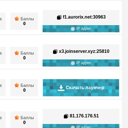
f1.aurorix.net
:30963
в
Баллы
0
IP адрес
x3.joinserver.xyz
:25810
в
Баллы
0
IP адрес
в
Баллы
Скачать лаунчер
0
81.176.176.51
в
Баллы
0
IP адрес