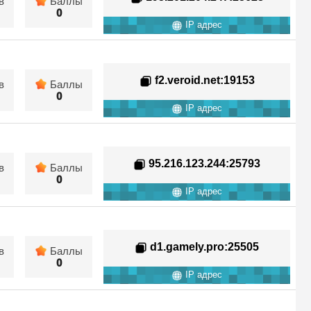
в
Баллы
0
IP адрес
f2.veroid.net
:19153
в
Баллы
0
IP адрес
95.216.123.244
:25793
в
Баллы
0
IP адрес
d1.gamely.pro
:25505
в
Баллы
0
IP адрес