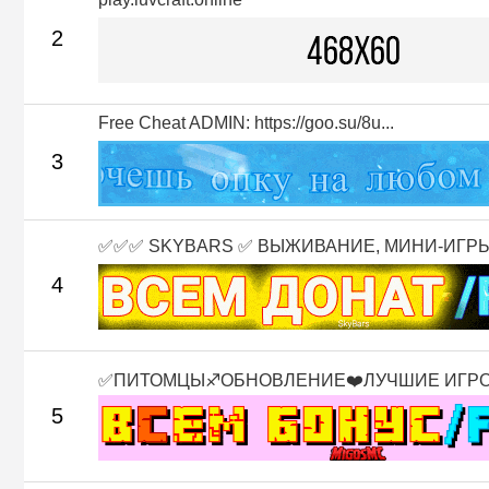
2
Free Cheat ADMIN: https://goo.su/8u...
3
✅✅✅ SKYBARS ✅ ВЫЖИВАНИЕ, МИНИ-ИГРЫ 
4
✅ПИТОМЦЫ♐ОБНОВЛЕНИЕ❤️ЛУЧШИЕ ИГР
5