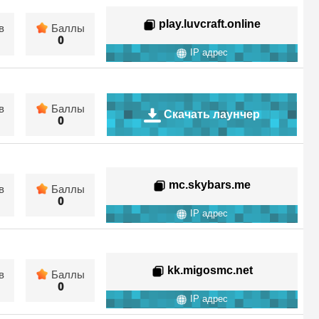
play.luvcraft.online
в
Баллы
0
IP адрес
в
Баллы
Скачать лаунчер
0
mc.skybars.me
в
Баллы
0
IP адрес
kk.migosmc.net
в
Баллы
0
IP адрес