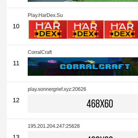
Play.HarDex.Su
10
CorralCraft
11
play.sonnergrief.xyz:20626
12
195.201.204.247:25628
13