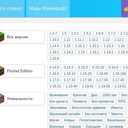
ть сервер
Моды Майнкрафт
1.4.7
1.5
1.5.1
1.5.2
1.6.4
1.7.2
1.7.
Все версии
1.10.2
1.11
1.11.1
1.11.2
1.12
1.12.1
1.14.4
1.15
1.15.1
1.15.2
1.15.3
1.16
1.18.1
1.18.2
1.19
1.19.1
1.19.2
1.19.3
1.20.6
0.14.0
0.14.3
0.15.0
0.15.10
0.16.0
1.0
Pocket Edition
1.16.0
1.16.10
1.16.20
1.16.40
1.16.100
1.17.0
1.17.10
1.17.30
1.17.34
1.17.40
1.19.31
1.19.40
1.19.41
1.19.50
1.19.51
Выживание
Креатив
Дюп
1000 лвл
Без
Уникальности
Без доната
Приваты
Без приватов
RPG
Экономика
Бесплатная админка
Ивенты
Маленький онлайн
Без античита
Квесты
Магия
Новые
Политические
Ванильные
Военные
Хоррор
Хорошие
С оружием