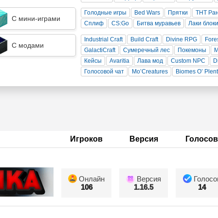
Голодные игры
Bed Wars
Прятки
ТНТ Ра
С мини-играми
Сплиф
CS:Go
Битва муравьев
Лаки блок
Industrial Craft
Build Craft
Divine RPG
Fore
С модами
GalactiCraft
Сумеречный лес
Покемоны
Кейсы
Avaritia
Лава мод
Custom NPC
D
Голосовой чат
Mo’Creatures
Biomes O’ Plen
Игроков
Версия
Голосов
Онлайн
Версия
Голосо
106
1.16.5
14