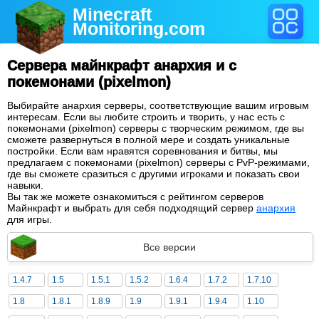
Minecraft
Monitoring
.com
Сервера майнкрафт анархия и с
покемонами (pixelmon)
Выбирайте анархия серверы, соответствующие вашим игровым
интересам. Если вы любите строить и творить, у нас есть с
покемонами (pixelmon) серверы с творческим режимом, где вы
сможете развернуться в полной мере и создать уникальные
постройки. Если вам нравятся соревнования и битвы, мы
предлагаем с покемонами (pixelmon) серверы с PvP-режимами,
где вы сможете сразиться с другими игроками и показать свои
навыки.
Вы так же можете ознакомиться с рейтингом серверов
Майнкрафт и выбрать для себя подходящий сервер
анархия
для игры.
Все версии
1.4.7
1.5
1.5.1
1.5.2
1.6.4
1.7.2
1.7.10
1.8
1.8.1
1.8.9
1.9
1.9.1
1.9.4
1.10