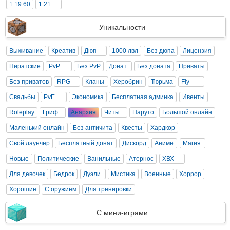
1.19.60
1.21
Уникальности
Выживание
Креатив
Дюп
1000 лвл
Без дюпа
Лицензия
Пиратские
PvP
Без PvP
Донат
Без доната
Приваты
Без приватов
RPG
Кланы
Херобрин
Тюрьма
Fly
Свадьбы
PvE
Экономика
Бесплатная админка
Ивенты
Roleplay
Гриф
Анархия
Читы
Наруто
Большой онлайн
Маленький онлайн
Без античита
Квесты
Хардкор
Свой лаунчер
Бесплатный донат
Дискорд
Аниме
Магия
Новые
Политические
Ванильные
Атернос
ХВХ
Для девочек
Бедрок
Дуэли
Мистика
Военные
Хоррор
Хорошие
С оружием
Для тренировки
С мини-играми