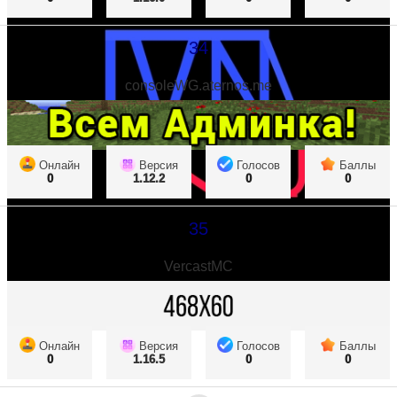
34
consoleWG.aternos.me
Онлайн
Версия
Голосов
Баллы
0
1.12.2
0
0
35
VercastMC
Онлайн
Версия
Голосов
Баллы
0
1.16.5
0
0