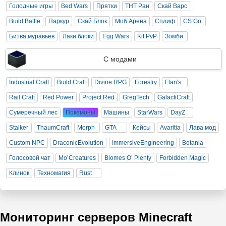
Голодные игры
Bed Wars
Прятки
ТНТ Ран
Скай Варс
Build Battle
Паркур
Скай Блок
Моб Арена
Сплиф
CS:Go
Битва муравьев
Лаки блоки
Egg Wars
Kit PvP
Зомби
С модами
Industrial Craft
Build Craft
Divine RPG
Forestry
Flan's
Rail Craft
Red Power
Project Red
GregTech
GalactiCraft
Сумеречный лес
Покемоны
Машины
StarWars
DayZ
Stalker
ThaumCraft
Morph
GTA
Кейсы
Avaritia
Лава мод
Custom NPC
DraconicEvolution
ImmersiveEngineering
Botania
Голосовой чат
Mo’Creatures
Biomes O’ Plenty
Forbidden Magic
Клинок
Техномагия
Rust
Мониторинг серверов Minecraft