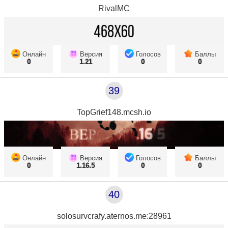
RivalMC
Онлайн
Версия
Голосов
Баллы
0
1.21
0
0
39
TopGrief148.mcsh.io
Онлайн
Версия
Голосов
Баллы
0
1.16.5
0
0
40
solosurvcrafy.aternos.me:28961