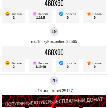
Онлайн
Версия
Голосов
Баллы
2
1.16.5
0
0
19
mc.TrickyFox.online:25565
Онлайн
Версия
Голосов
Баллы
2
1.19.60
0
0
20
d14.aurorix.net:25157