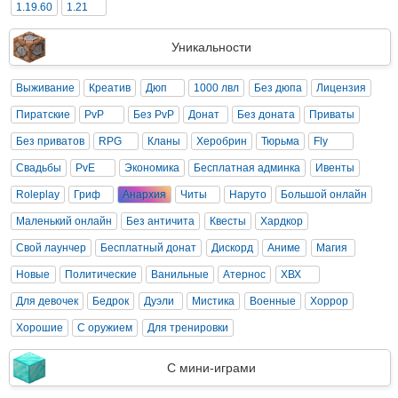
1.19.60
1.21
Уникальности
Выживание
Креатив
Дюп
1000 лвл
Без дюпа
Лицензия
Пиратские
PvP
Без PvP
Донат
Без доната
Приваты
Без приватов
RPG
Кланы
Херобрин
Тюрьма
Fly
Свадьбы
PvE
Экономика
Бесплатная админка
Ивенты
Roleplay
Гриф
Анархия
Читы
Наруто
Большой онлайн
Маленький онлайн
Без античита
Квесты
Хардкор
Свой лаунчер
Бесплатный донат
Дискорд
Аниме
Магия
Новые
Политические
Ванильные
Атернос
ХВХ
Для девочек
Бедрок
Дуэли
Мистика
Военные
Хоррор
Хорошие
С оружием
Для тренировки
С мини-играми