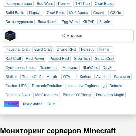
Голодные игры
Bed Wars
Прятки
ТНТ Ран
Скай Варс
Build Battle
Паркур
Скай Блок
Моб Арена
Сплиф
CS:Go
Битва муравьев
Лаки блоки
Egg Wars
Kit PvP
Зомби
С модами
Industrial Craft
Build Craft
Divine RPG
Forestry
Flan's
Rail Craft
Red Power
Project Red
GregTech
GalactiCraft
Сумеречный лес
Покемоны
Машины
StarWars
DayZ
Stalker
ThaumCraft
Morph
GTA
Кейсы
Avaritia
Лава мод
Custom NPC
DraconicEvolution
ImmersiveEngineering
Botania
Голосовой чат
Mo’Creatures
Biomes O’ Plenty
Forbidden Magic
Клинок
Техномагия
Rust
Мониторинг серверов Minecraft