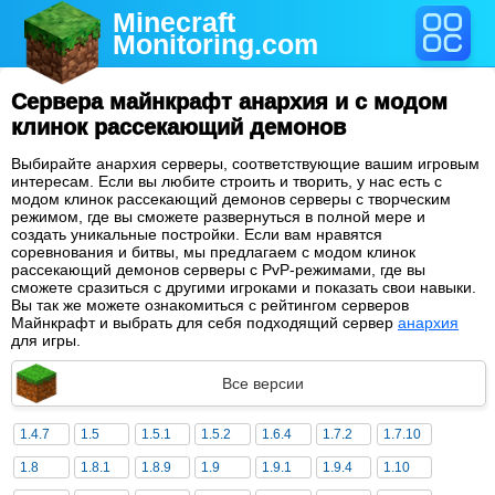
Minecraft
Monitoring
.com
Сервера майнкрафт анархия и с модом
клинок рассекающий демонов
Выбирайте анархия серверы, соответствующие вашим игровым
интересам. Если вы любите строить и творить, у нас есть с
модом клинок рассекающий демонов серверы с творческим
режимом, где вы сможете развернуться в полной мере и
создать уникальные постройки. Если вам нравятся
соревнования и битвы, мы предлагаем с модом клинок
рассекающий демонов серверы с PvP-режимами, где вы
сможете сразиться с другими игроками и показать свои навыки.
Вы так же можете ознакомиться с рейтингом серверов
Майнкрафт и выбрать для себя подходящий сервер
анархия
для игры.
Все версии
1.4.7
1.5
1.5.1
1.5.2
1.6.4
1.7.2
1.7.10
1.8
1.8.1
1.8.9
1.9
1.9.1
1.9.4
1.10