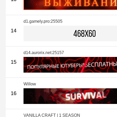
d1.gamely.pro:25505
14
d14.aurorix.net:25157
15
Willow
16
VANILLA CRAFT | 1 SEASON