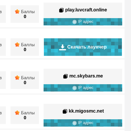
play.luvcraft.online
в
Баллы
0
IP адрес
в
Баллы
Скачать лаунчер
0
mc.skybars.me
в
Баллы
0
IP адрес
kk.migosmc.net
в
Баллы
0
IP адрес