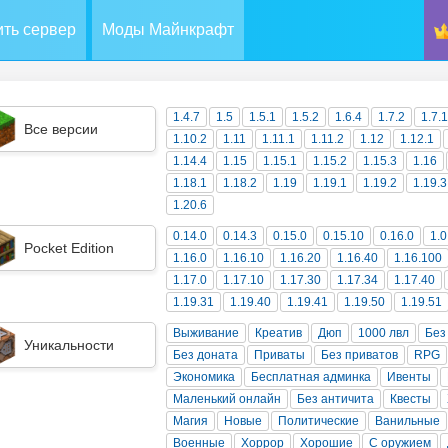
ть сервер
Моды Майнкрафт
1.4.7
1.5
1.5.1
1.5.2
1.6.4
1.7.2
1.7.
Все версии
1.10.2
1.11
1.11.1
1.11.2
1.12
1.12.1
1.14.4
1.15
1.15.1
1.15.2
1.15.3
1.16
1.18.1
1.18.2
1.19
1.19.1
1.19.2
1.19.3
1.20.6
0.14.0
0.14.3
0.15.0
0.15.10
0.16.0
1.0
Pocket Edition
1.16.0
1.16.10
1.16.20
1.16.40
1.16.100
1.17.0
1.17.10
1.17.30
1.17.34
1.17.40
1.19.31
1.19.40
1.19.41
1.19.50
1.19.51
Выживание
Креатив
Дюп
1000 лвл
Без
Уникальности
Без доната
Приваты
Без приватов
RPG
Экономика
Бесплатная админка
Ивенты
Маленький онлайн
Без античита
Квесты
Магия
Новые
Политические
Ванильные
Военные
Хоррор
Хорошие
С оружием