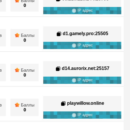
в
Баллы
0
IP адрес
d1.gamely.pro
:25505
в
Баллы
0
IP адрес
d14.aurorix.net
:25157
в
Баллы
0
IP адрес
playwillow.online
в
Баллы
0
IP адрес