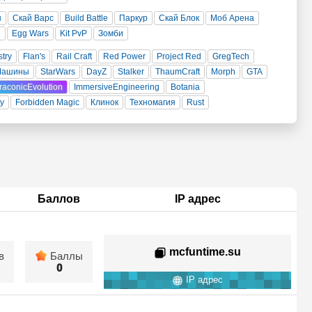
н
Скай Варс
Build Battle
Паркур
Скай Блок
Моб Арена
и
Egg Wars
Kit PvP
Зомби
stry
Flan's
Rail Craft
Red Power
Project Red
GregTech
Машины
StarWars
DayZ
Stalker
ThaumCraft
Morph
GTA
raconicEvolution
ImmersiveEngineering
Botania
ty
Forbidden Magic
Клинок
Техномагия
Rust
Баллов
IP адрес
mcfuntime.su
в
Баллы
0
IP адрес