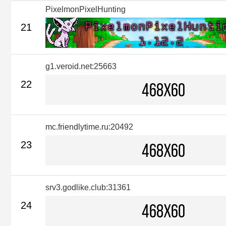
PixelmonPixelHunting
21
g1.veroid.net:25663
22
mc.friendlytime.ru:20492
23
srv3.godlike.club:31361
24