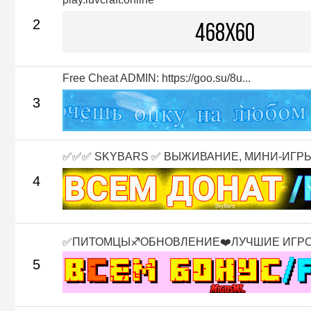
2
Free Cheat ADMIN: https://goo.su/8u...
3
✅✅✅ SKYBARS ✅ ВЫЖИВАНИЕ, МИНИ-ИГРЫ 
4
✅ПИТОМЦЫ♐ОБНОВЛЕНИЕ❤️ЛУЧШИЕ ИГР
5