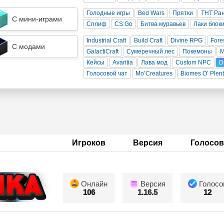
Голодные игры
Bed Wars
Прятки
ТНТ Ра
С мини-играми
Сплиф
CS:Go
Битва муравьев
Лаки блок
Industrial Craft
Build Craft
Divine RPG
Fore
С модами
GalactiCraft
Сумеречный лес
Покемоны
Кейсы
Avaritia
Лава мод
Custom NPC
D
Голосовой чат
Mo’Creatures
Biomes O’ Plen
Игроков
Версия
Голосов
Онлайн
Версия
Голосо
106
1.16.5
12