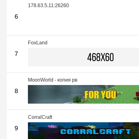
178.63.5.11:26260
6
FoxLand
7
MoonWorld - копия рв
8
CorralCraft
9