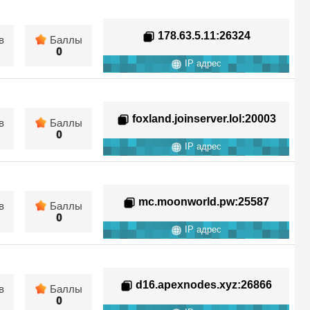
178.63.5.11
:26324
в
Баллы
0
IP адрес
foxland.joinserver.lol
:20003
в
Баллы
0
IP адрес
mc.moonworld.pw
:25587
в
Баллы
0
IP адрес
d16.apexnodes.xyz
:26866
в
Баллы
0