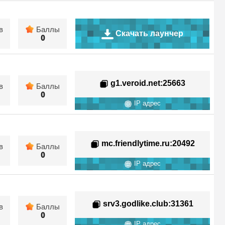
в
Баллы
Скачать лаунчер
0
g1.veroid.net
:25663
в
Баллы
0
IP адрес
mc.friendlytime.ru
:20492
в
Баллы
0
IP адрес
srv3.godlike.club
:31361
в
Баллы
0
IP адрес