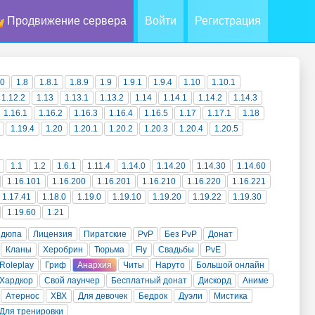
Продвижение сервера
Войти
Регистрация
10
1.8
1.8.1
1.8.9
1.9
1.9.1
1.9.4
1.10
1.10.1
1.12.2
1.13
1.13.1
1.13.2
1.14
1.14.1
1.14.2
1.14.3
1.16.1
1.16.2
1.16.3
1.16.4
1.16.5
1.17
1.17.1
1.18
1.19.4
1.20
1.20.1
1.20.2
1.20.3
1.20.4
1.20.5
1.1
1.2
1.6.1
1.11.4
1.14.0
1.14.20
1.14.30
1.14.60
1.16.101
1.16.200
1.16.201
1.16.210
1.16.220
1.16.221
1.17.41
1.18.0
1.19.0
1.19.10
1.19.20
1.19.22
1.19.30
1.19.60
1.21
 дюпа
Лицензия
Пиратские
PvP
Без PvP
Донат
Кланы
Херобрин
Тюрьма
Fly
Свадьбы
PvE
Roleplay
Гриф
Анархия
Читы
Наруто
Большой онлайн
Хардкор
Свой лаунчер
Бесплатный донат
Дискорд
Аниме
Атернос
ХВХ
Для девочек
Бедрок
Дуэли
Мистика
Для тренировки