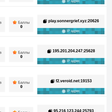
IP адрес
play.sonnergrief.xyz
:20626
в
Баллы
0
IP адрес
195.201.204.247
:25628
в
Баллы
0
IP адрес
f2.veroid.net
:19153
в
Баллы
0
IP адрес
95.216.123.244
:25793