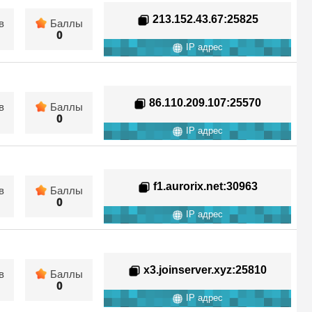
213.152.43.67
:25825
в
Баллы
0
IP адрес
86.110.209.107
:25570
в
Баллы
0
IP адрес
f1.aurorix.net
:30963
в
Баллы
0
IP адрес
x3.joinserver.xyz
:25810
в
Баллы
0
IP адрес