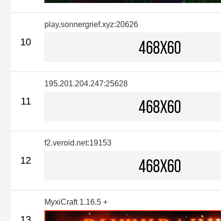
play.sonnergrief.xyz:20626
10
195.201.204.247:25628
11
f2.veroid.net:19153
12
MyxiCraft 1.16.5 +
13