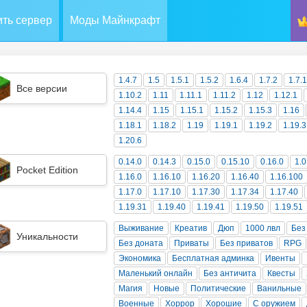
ть сервер
Моды Майнкрафт
1.4.7
1.5
1.5.1
1.5.2
1.6.4
1.7.2
1.7.
Все версии
1.10.2
1.11
1.11.1
1.11.2
1.12
1.12.1
1.14.4
1.15
1.15.1
1.15.2
1.15.3
1.16
1.18.1
1.18.2
1.19
1.19.1
1.19.2
1.19.3
1.20.6
0.14.0
0.14.3
0.15.0
0.15.10
0.16.0
1.0
Pocket Edition
1.16.0
1.16.10
1.16.20
1.16.40
1.16.100
1.17.0
1.17.10
1.17.30
1.17.34
1.17.40
1.19.31
1.19.40
1.19.41
1.19.50
1.19.51
Выживание
Креатив
Дюп
1000 лвл
Без
Уникальности
Без доната
Приваты
Без приватов
RPG
Экономика
Бесплатная админка
Ивенты
Маленький онлайн
Без античита
Квесты
Магия
Новые
Политические
Ванильные
Военные
Хоррор
Хорошие
С оружием