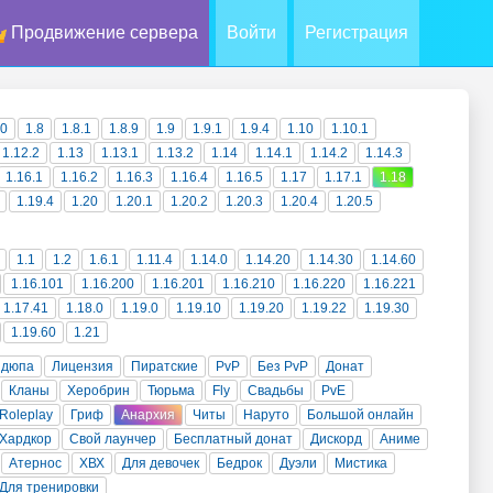
Продвижение сервера
Войти
Регистрация
10
1.8
1.8.1
1.8.9
1.9
1.9.1
1.9.4
1.10
1.10.1
1.12.2
1.13
1.13.1
1.13.2
1.14
1.14.1
1.14.2
1.14.3
1.16.1
1.16.2
1.16.3
1.16.4
1.16.5
1.17
1.17.1
1.18
1.19.4
1.20
1.20.1
1.20.2
1.20.3
1.20.4
1.20.5
1.1
1.2
1.6.1
1.11.4
1.14.0
1.14.20
1.14.30
1.14.60
1.16.101
1.16.200
1.16.201
1.16.210
1.16.220
1.16.221
1.17.41
1.18.0
1.19.0
1.19.10
1.19.20
1.19.22
1.19.30
1.19.60
1.21
 дюпа
Лицензия
Пиратские
PvP
Без PvP
Донат
Кланы
Херобрин
Тюрьма
Fly
Свадьбы
PvE
Roleplay
Гриф
Анархия
Читы
Наруто
Большой онлайн
Хардкор
Свой лаунчер
Бесплатный донат
Дискорд
Аниме
Атернос
ХВХ
Для девочек
Бедрок
Дуэли
Мистика
Для тренировки