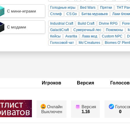
Голодные игры
Bed Wars
Прятки
ТНТ Ра
С мини-играми
Сплиф
CS:Go
Битва муравьев
Лаки блок
Industrial Craft
Build Craft
Divine RPG
Fore
С модами
GalactiCraft
Сумеречный лес
Покемоны
Кейсы
Avaritia
Лава мод
Custom NPC
D
Голосовой чат
Mo’Creatures
Biomes O’ Plen
Игроков
Версия
Голосов
Онлайн
Версия
Голосо
Выключен
1.16
0