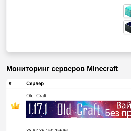
Мониторинг серверов Minecraft
#
Сервер
Old_Craft
88.87.85.159:25566