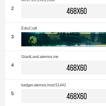
2
EdixCraft
3
GiantLand.aternos.me
4
badger.aternos.host:51442
5