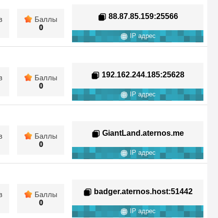
88.87.85.159
:25566
в
Баллы
0
IP адрес
192.162.244.185
:25628
в
Баллы
0
IP адрес
GiantLand.aternos.me
в
Баллы
0
IP адрес
badger.aternos.host
:51442
в
Баллы
0
IP адрес