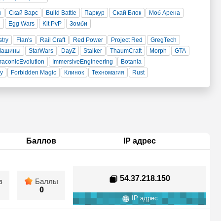
н
Скай Варс
Build Battle
Паркур
Скай Блок
Моб Арена
и
Egg Wars
Kit PvP
Зомби
stry
Flan's
Rail Craft
Red Power
Project Red
GregTech
Машины
StarWars
DayZ
Stalker
ThaumCraft
Morph
GTA
raconicEvolution
ImmersiveEngineering
Botania
ty
Forbidden Magic
Клинок
Техномагия
Rust
Баллов
IP адрес
54.37.218.150
в
Баллы
0
IP адрес