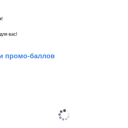
м!
 для вас!
 и промо-баллов