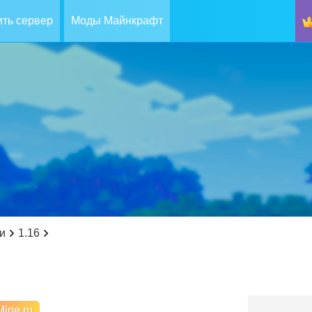
ть сервер
Моды Майнкрафт
и
1.16
ine.ru