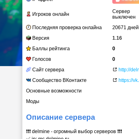
Сервер
Игроков онлайн
выключен
Последняя проверка онлайна
20671 дней
Версия
1.16
Баллы рейтинга
0
Голосов
0
Сайт сервера
http://del
Сообщество ВКонтакте
https://v
Основные возможности
Моды
Описание сервера
❗❗❗ delmine - огромный выбор серверов ❗❗❗
✅ ip: mc.delmine.ru