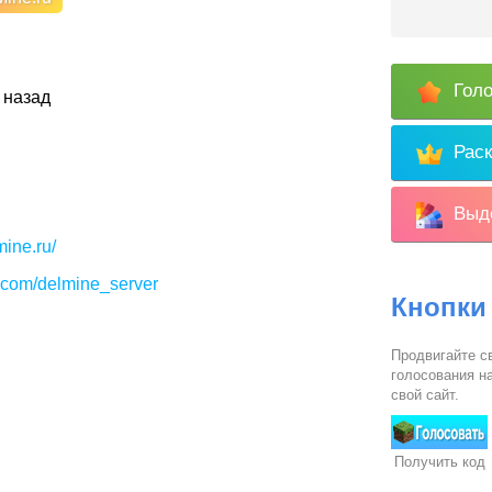
Голо
 назад
Раск
Выде
mine.ru/
k.com/delmine_server
Кнопки
Продвигайте с
голосования на
свой сайт.
Получить код