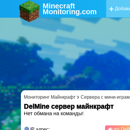
Minecraft
Добави
Monitoring
.com
Мониторинг Майнкрафт
Сервера с мини-играм
DelMine cервер майнкрафт
Нет обмана на команды!
IP адрес:
mc.DelM