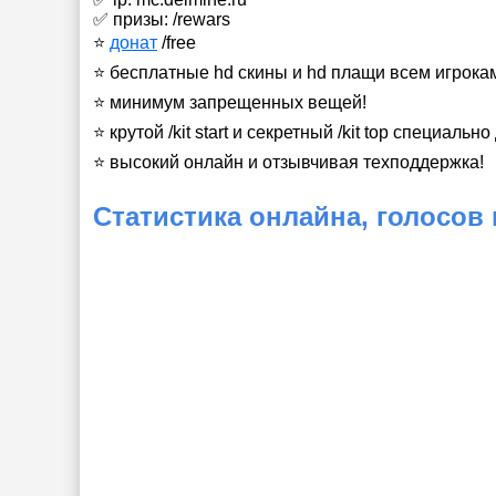
✅ призы: /rewars
⭐
донат
/free
⭐ бесплатные hd скины и hd плащи всем игрока
⭐ минимум запрещенных вещей!
⭐ крутой /kit start и секретный /kit top специально
⭐ высокий онлайн и отзывчивая техподдержка!
Статистика онлайна, голосов