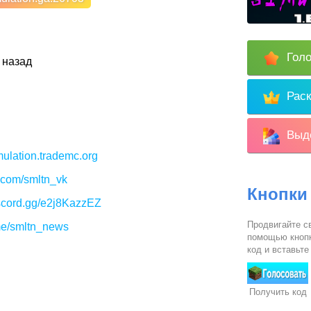
Голо
 назад
Раск
Выде
imulation.trademc.org
k.com/smltn_vk
Кнопки
iscord.gg/e2j8KazzEZ
Продвигайте св
.me/smltn_news
помощью кнопк
код и вставьте
Получить код