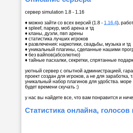
сервер simulation 1.8 - 1.16
♦ можно зайти со всех версий (1.8 -
1.16.4
), рабо
♦ spleef, паркур, моб арена и тд
♦ кланы, дуэли, пвп арены
♦ статистика лучших игроков
♦ развлечения: наркотики, свадьбы, музыка и тд
♦ уникальный плагины, сделанные нашими про
♦ без вайпов(абсолютно)
♦ тайные пасхалки, секретки, спрятанные подар
уютный сервер с опытной администрацией, гар
проект создан для игроков, а не для заработка, 
уникальный набор плагинов для удобства. море 
будет времени скучать :)
у нас вы найдете все, что вам понравится и нич
Статистика онлайна, голосов