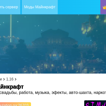
ть сервер
Моды Майнкрафт
и
1.16
майнкрафт
свадьбы, работа, музыка, эфекты, авто-шахта, нарко
ulation.ga
:26703