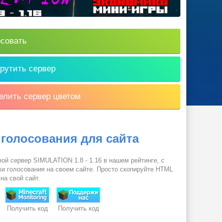
совать
рутить сервер
лить сервер цветом
 голосования для сайта
ой сервер SIMULATION 1.8 - 1.16 в нашем рейтинге, с
и голосования на своем сайте. Просто скопируйте HTML
 на свой сайт.
Получить код
Получить код