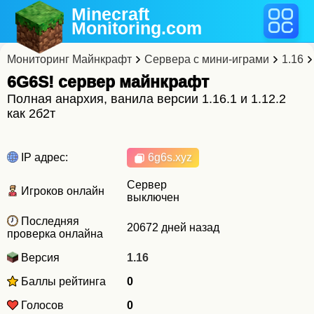
Minecraft
Monitoring
.com
Мониторинг Майнкрафт
Сервера с мини-играми
1.16
6G6S! cервер майнкрафт
Полная анархия, ванила версии 1.16.1 и 1.12.2
как 2б2т
IP адрес:
6g6s.xyz
Сервер
Игроков онлайн
выключен
Последняя
20672 дней назад
проверка онлайна
Версия
1.16
Баллы рейтинга
0
Голосов
0