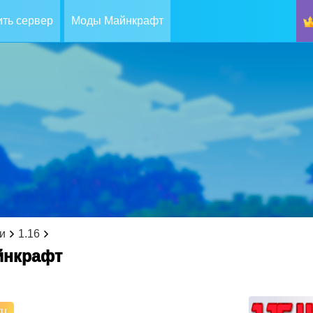
ть сервер
Моды Майнкрафт
и
1.16
йнкрафт
ru