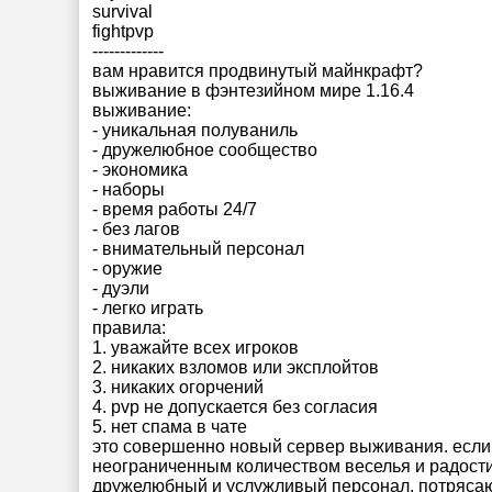
survival
fightpvp
-------------
вам нравится продвинутый майнкрафт?
выживание в фэнтезийном мире 1.16.4
выживание:
- уникальная полуваниль
- дружелюбное сообщество
- экономика
- наборы
- время работы 24/7
- без лагов
- внимательный персонал
- оружие
- дуэли
- легко играть
правила:
1. уважайте всех игроков
2. никаких взломов или эксплойтов
3. никаких огорчений
4. pvp не допускается без согласия
5. нет спама в чате
это совершенно новый сервер выживания. если
неограниченным количеством веселья и радости,
дружелюбный и услужливый персонал, потряса