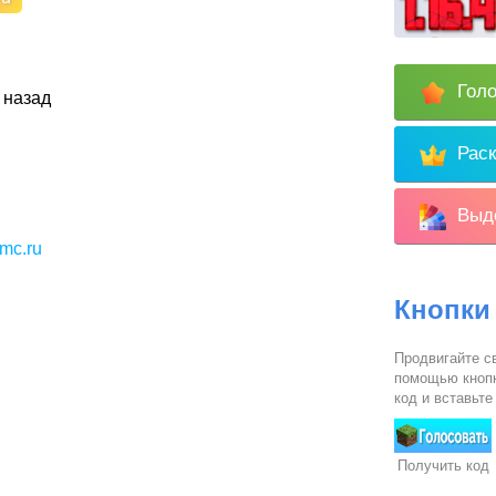
Голо
 назад
Раск
Выде
bmc.ru
Кнопки
Продвигайте с
помощью кнопк
код и вставьте
Получить код