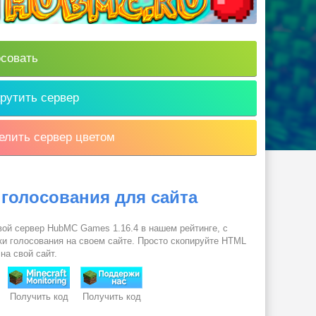
совать
рутить сервер
лить сервер цветом
 голосования для сайта
вой сервер HubMC Games 1.16.4 в нашем рейтинге, с
и голосования на своем сайте. Просто скопируйте HTML
 на свой сайт.
Получить код
Получить код