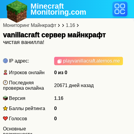
Minecraft
Monitoring
.com
Мониторинг Майнкрафт
1.16
vanillacraft cервер майнкрафт
чистая ванилла!
IP адрес:
playvanillacraft.aternos.me
Игроков онлайн
0 из 0
Последняя
20671 дней назад
проверка онлайна
Версия
1.16
Баллы рейтинга
0
Голосов
0
Основные