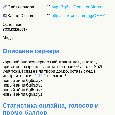
Сайт сервера
http://6g6s - DonationAlerts
Канал Discord
http://https://discord.gg/QMAZ
Основные
возможности
Моды
Описание сервера
хороший анархо-сервер майнкрафт. нет донатов,
приватов. разрешены читы. нет правил! аналог 2b2t.
уничтожай спавн или твори добро, оставь след в
истории. версия
1.16.1
не лагает!
новый айпи 6g6s.xyz
новый айпи 6g6s.xyz
новый айпи 6g6s.xyz
новый айпи 6g6s.xyz
Статистика онлайна, голосов и
промо-баллов