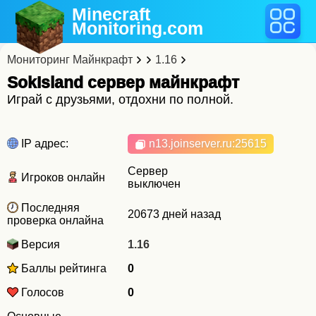
Minecraft
Monitoring
.com
Мониторинг Майнкрафт
1.16
SokIsland cервер майнкрафт
Играй с друзьями, отдохни по полной.
IP адрес:
n13.joinserver.ru
:25615
Сервер
Игроков онлайн
выключен
Последняя
20673 дней назад
проверка онлайна
Версия
1.16
Баллы рейтинга
0
Голосов
0