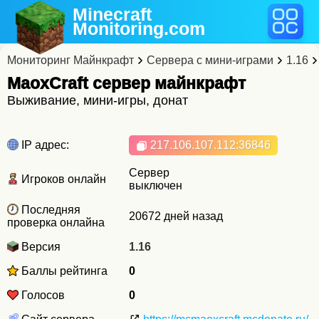
Minecraft
Monitoring
.com
Мониторинг Майнкрафт
Сервера с мини-играми
1.16
MaoxCraft cервер майнкрафт
Выживание, мини-игры, донат
IP адрес:
217.106.107.112
:36846
Сервер
Игроков онлайн
выключен
Последняя
20672 дней назад
проверка онлайна
Версия
1.16
Баллы рейтинга
0
Голосов
0