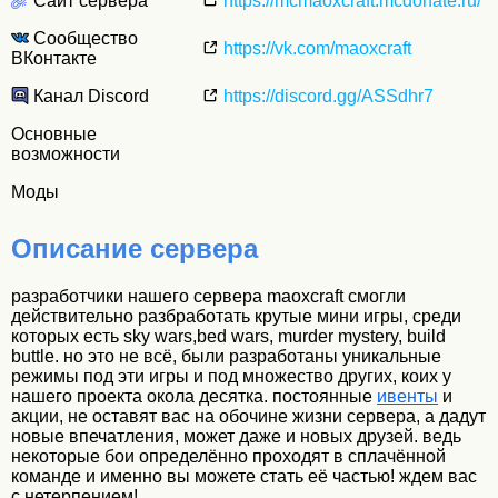
Сайт сервера
https://mcmaoxcraft.mcdonate.ru/
Сообщество
https://vk.com/maoxcraft
ВКонтакте
Канал Discord
https://discord.gg/ASSdhr7
Основные
возможности
Моды
Описание сервера
разработчики нашего сервера maoxcraft смогли
действительно разбработать крутые мини игры, среди
которых есть sky wars,bed wars, murder mystery, build
buttle. но это не всё, были разработаны уникальные
режимы под эти игры и под множество других, коих у
нашего проекта окола десятка. постоянные
ивенты
и
акции, не оставят вас на обочине жизни сервера, а дадут
новые впечатления, может даже и новых друзей. ведь
некоторые бои определённо проходят в сплачённой
команде и именно вы можете стать её частью! ждем вас
с нетерпением!