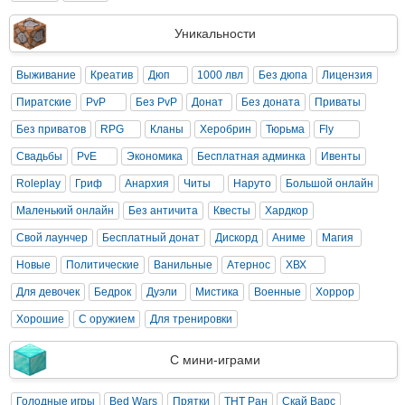
Уникальности
Выживание
Креатив
Дюп
1000 лвл
Без дюпа
Лицензия
Пиратские
PvP
Без PvP
Донат
Без доната
Приваты
Без приватов
RPG
Кланы
Херобрин
Тюрьма
Fly
Свадьбы
PvE
Экономика
Бесплатная админка
Ивенты
Roleplay
Гриф
Анархия
Читы
Наруто
Большой онлайн
Маленький онлайн
Без античита
Квесты
Хардкор
Свой лаунчер
Бесплатный донат
Дискорд
Аниме
Магия
Новые
Политические
Ванильные
Атернос
ХВХ
Для девочек
Бедрок
Дуэли
Мистика
Военные
Хоррор
Хорошие
С оружием
Для тренировки
С мини-играми
Голодные игры
Bed Wars
Прятки
ТНТ Ран
Скай Варс