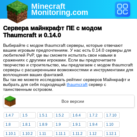
Minecraft
Monitoring
.com
Сервера майнкрафт ПЕ с модом
Thaumcraft и 0.14.0
Выбирайте с модом thaumcraft серверы, которые отвечают
вашим игровым предпочтениям. У нас есть 0.14.0 серверы для
любителей PvP, где вы сможете испытать свои навыки в
сражениях с другими игроками. Если вы предпочитаете
творчество и строительство, мы предлагаем с модом thaumcraft
серверы с расширенными возможностями и инструментами для
воплощения ваших фантазий.
Вы так же можете исследовать рейтинг серверов Майнкрафт и
выбрать для себя подходящий
thaumcraft
сервер с
таинственным островом.
Все версии
1.4.7
1.5
1.5.1
1.5.2
1.6.4
1.7.2
1.7.10
1.8
1.8.1
1.8.9
1.9
1.9.1
1.9.4
1.10
1.10.1
1.10.2
1.11
1.11.1
1.11.2
1.12
1.12.1