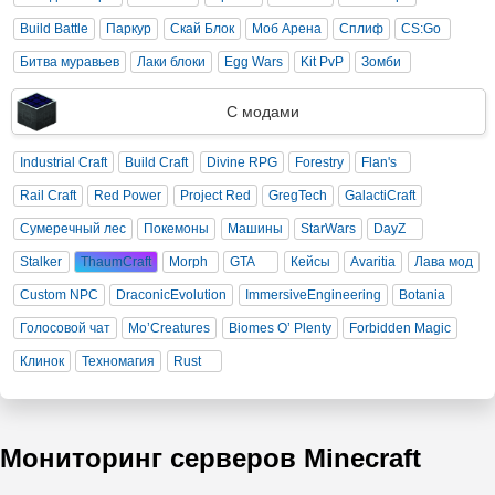
Build Battle
Паркур
Скай Блок
Моб Арена
Сплиф
CS:Go
Битва муравьев
Лаки блоки
Egg Wars
Kit PvP
Зомби
С модами
Industrial Craft
Build Craft
Divine RPG
Forestry
Flan's
Rail Craft
Red Power
Project Red
GregTech
GalactiCraft
Сумеречный лес
Покемоны
Машины
StarWars
DayZ
Stalker
ThaumCraft
Morph
GTA
Кейсы
Avaritia
Лава мод
Custom NPC
DraconicEvolution
ImmersiveEngineering
Botania
Голосовой чат
Mo’Creatures
Biomes O’ Plenty
Forbidden Magic
Клинок
Техномагия
Rust
Мониторинг серверов Minecraft