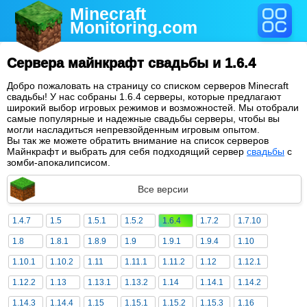
Minecraft
Monitoring
.com
Сервера майнкрафт свадьбы и 1.6.4
Добро пожаловать на страницу со списком серверов Minecraft
свадьбы! У нас собраны 1.6.4 серверы, которые предлагают
широкий выбор игровых режимов и возможностей. Мы отобрали
самые популярные и надежные свадьбы серверы, чтобы вы
могли насладиться непревзойденным игровым опытом.
Вы так же можете обратить внимание на список серверов
Майнкрафт и выбрать для себя подходящий сервер
свадьбы
с
зомби-апокалипсисом.
Все версии
1.4.7
1.5
1.5.1
1.5.2
1.6.4
1.7.2
1.7.10
1.8
1.8.1
1.8.9
1.9
1.9.1
1.9.4
1.10
1.10.1
1.10.2
1.11
1.11.1
1.11.2
1.12
1.12.1
1.12.2
1.13
1.13.1
1.13.2
1.14
1.14.1
1.14.2
1.14.3
1.14.4
1.15
1.15.1
1.15.2
1.15.3
1.16