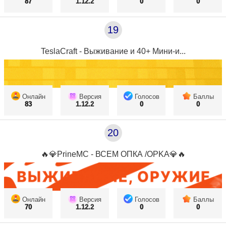
87
1.12.2
0
0
19
TeslaCraft - Выживание и 40+ Мини-и...
Онлайн
Версия
Голосов
Баллы
83
1.12.2
0
0
20
🔥💎PrineMC - ВСЕМ ОПКА /OPKA💎🔥
Онлайн
Версия
Голосов
Баллы
70
1.12.2
0
0