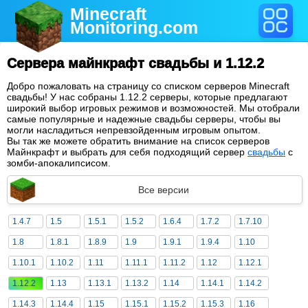
Minecraft
Monitoring
.com
Сервера майнкрафт свадьбы и 1.12.2
Добро пожаловать на страницу со списком серверов Minecraft
свадьбы! У нас собраны 1.12.2 серверы, которые предлагают
широкий выбор игровых режимов и возможностей. Мы отобрали
самые популярные и надежные свадьбы серверы, чтобы вы
могли насладиться непревзойденным игровым опытом.
Вы так же можете обратить внимание на список серверов
Майнкрафт и выбрать для себя подходящий сервер
свадьбы
с
зомби-апокалипсисом.
Все версии
1.4.7
1.5
1.5.1
1.5.2
1.6.4
1.7.2
1.7.10
1.8
1.8.1
1.8.9
1.9
1.9.1
1.9.4
1.10
1.10.1
1.10.2
1.11
1.11.1
1.11.2
1.12
1.12.1
1.12.2
1.13
1.13.1
1.13.2
1.14
1.14.1
1.14.2
1.14.3
1.14.4
1.15
1.15.1
1.15.2
1.15.3
1.16