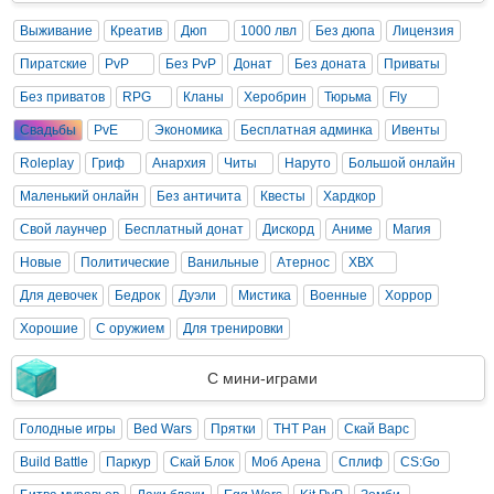
Выживание
Креатив
Дюп
1000 лвл
Без дюпа
Лицензия
Пиратские
PvP
Без PvP
Донат
Без доната
Приваты
Без приватов
RPG
Кланы
Херобрин
Тюрьма
Fly
Свадьбы
PvE
Экономика
Бесплатная админка
Ивенты
Roleplay
Гриф
Анархия
Читы
Наруто
Большой онлайн
Маленький онлайн
Без античита
Квесты
Хардкор
Свой лаунчер
Бесплатный донат
Дискорд
Аниме
Магия
Новые
Политические
Ванильные
Атернос
ХВХ
Для девочек
Бедрок
Дуэли
Мистика
Военные
Хоррор
Хорошие
С оружием
Для тренировки
С мини-играми
Голодные игры
Bed Wars
Прятки
ТНТ Ран
Скай Варс
Build Battle
Паркур
Скай Блок
Моб Арена
Сплиф
CS:Go