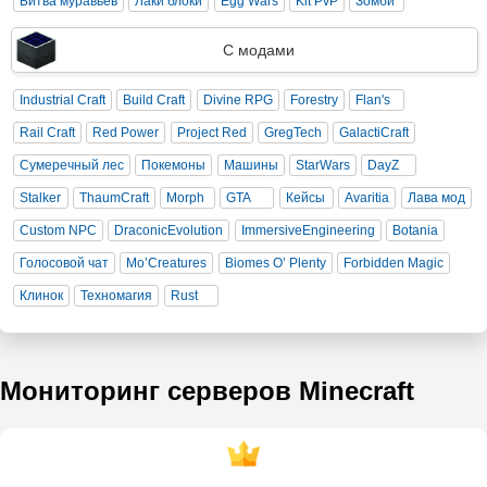
Битва муравьев
Лаки блоки
Egg Wars
Kit PvP
Зомби
С модами
Industrial Craft
Build Craft
Divine RPG
Forestry
Flan's
Rail Craft
Red Power
Project Red
GregTech
GalactiCraft
Сумеречный лес
Покемоны
Машины
StarWars
DayZ
Stalker
ThaumCraft
Morph
GTA
Кейсы
Avaritia
Лава мод
Custom NPC
DraconicEvolution
ImmersiveEngineering
Botania
Голосовой чат
Mo’Creatures
Biomes O’ Plenty
Forbidden Magic
Клинок
Техномагия
Rust
Мониторинг серверов Minecraft