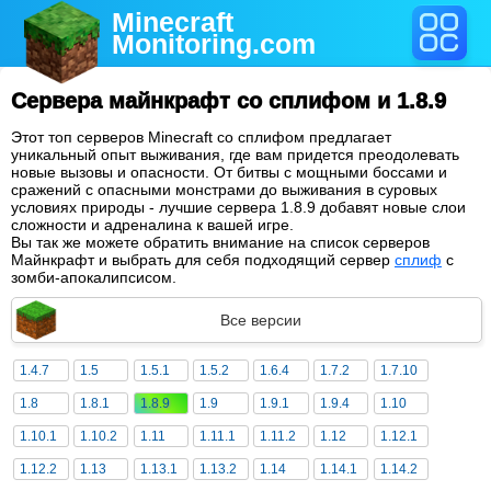
Minecraft
Monitoring
.com
Сервера майнкрафт со сплифом и 1.8.9
Этот топ серверов Minecraft со сплифом предлагает
уникальный опыт выживания, где вам придется преодолевать
новые вызовы и опасности. От битвы с мощными боссами и
сражений с опасными монстрами до выживания в суровых
условиях природы - лучшие сервера 1.8.9 добавят новые слои
сложности и адреналина к вашей игре.
Вы так же можете обратить внимание на список серверов
Майнкрафт и выбрать для себя подходящий сервер
сплиф
с
зомби-апокалипсисом.
Все версии
1.4.7
1.5
1.5.1
1.5.2
1.6.4
1.7.2
1.7.10
1.8
1.8.1
1.8.9
1.9
1.9.1
1.9.4
1.10
1.10.1
1.10.2
1.11
1.11.1
1.11.2
1.12
1.12.1
1.12.2
1.13
1.13.1
1.13.2
1.14
1.14.1
1.14.2