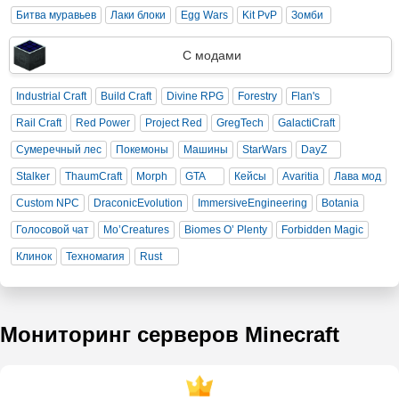
Битва муравьев
Лаки блоки
Egg Wars
Kit PvP
Зомби
С модами
Industrial Craft
Build Craft
Divine RPG
Forestry
Flan's
Rail Craft
Red Power
Project Red
GregTech
GalactiCraft
Сумеречный лес
Покемоны
Машины
StarWars
DayZ
Stalker
ThaumCraft
Morph
GTA
Кейсы
Avaritia
Лава мод
Custom NPC
DraconicEvolution
ImmersiveEngineering
Botania
Голосовой чат
Mo’Creatures
Biomes O’ Plenty
Forbidden Magic
Клинок
Техномагия
Rust
Мониторинг серверов Minecraft