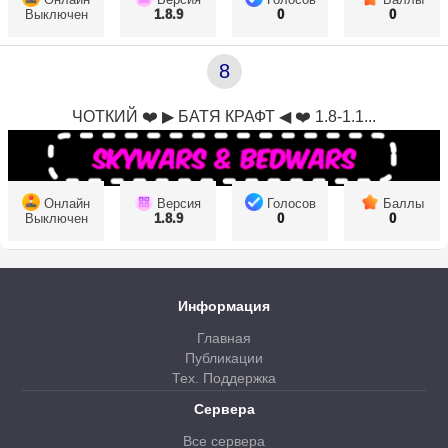
Выключен
1.8.9
0
0
8
ЧОТКИЙ ❤️ ▶ БАТЯ КРАФТ ◀ ❤️ 1.8-1.1...
Онлайн
Версия
Голосов
Баллы
Выключен
1.8.9
0
0
Информация
Главная
Публикации
Тех. Поддержка
Сервера
Все сервера