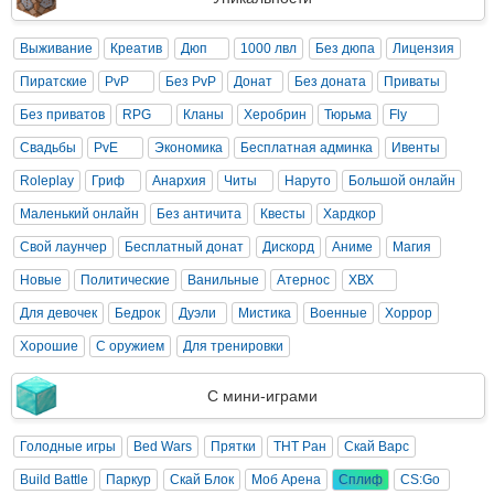
Выживание
Креатив
Дюп
1000 лвл
Без дюпа
Лицензия
Пиратские
PvP
Без PvP
Донат
Без доната
Приваты
Без приватов
RPG
Кланы
Херобрин
Тюрьма
Fly
Свадьбы
PvE
Экономика
Бесплатная админка
Ивенты
Roleplay
Гриф
Анархия
Читы
Наруто
Большой онлайн
Маленький онлайн
Без античита
Квесты
Хардкор
Свой лаунчер
Бесплатный донат
Дискорд
Аниме
Магия
Новые
Политические
Ванильные
Атернос
ХВХ
Для девочек
Бедрок
Дуэли
Мистика
Военные
Хоррор
Хорошие
С оружием
Для тренировки
С мини-играми
Голодные игры
Bed Wars
Прятки
ТНТ Ран
Скай Варс
Build Battle
Паркур
Скай Блок
Моб Арена
Сплиф
CS:Go