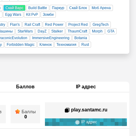
н
Скай Варс
Build Battle
Паркур
Скай Блок
Моб Арена
и
Egg Wars
Kit PvP
Зомби
stry
Flan's
Rail Craft
Red Power
Project Red
GregTech
Машины
StarWars
DayZ
Stalker
ThaumCraft
Morph
GTA
raconicEvolution
ImmersiveEngineering
Botania
ty
Forbidden Magic
Клинок
Техномагия
Rust
Баллов
IP адрес
play.santamc.ru
в
Баллы
0
IP адрес