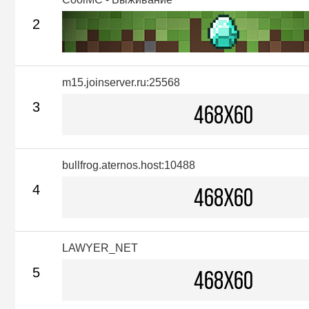
2
m15.joinserver.ru:25568
3
bullfrog.aternos.host:10488
4
LAWYER_NET
5