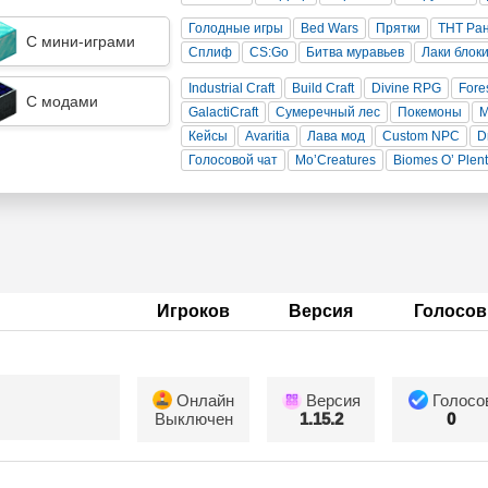
Голодные игры
Bed Wars
Прятки
ТНТ Ра
С мини-играми
Сплиф
CS:Go
Битва муравьев
Лаки блок
Industrial Craft
Build Craft
Divine RPG
Fore
С модами
GalactiCraft
Сумеречный лес
Покемоны
Кейсы
Avaritia
Лава мод
Custom NPC
D
Голосовой чат
Mo’Creatures
Biomes O’ Plen
Игроков
Версия
Голосов
Онлайн
Версия
Голосо
Выключен
1.15.2
0