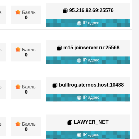
95.216.92.69
:25576
в
Баллы
0
IP адрес
m15.joinserver.ru
:25568
в
Баллы
0
IP адрес
bullfrog.aternos.host
:10488
в
Баллы
0
IP адрес
LAWYER_NET
в
Баллы
0
IP адрес