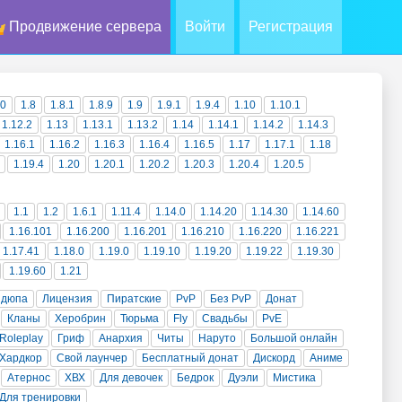
Продвижение сервера
Войти
Регистрация
10
1.8
1.8.1
1.8.9
1.9
1.9.1
1.9.4
1.10
1.10.1
1.12.2
1.13
1.13.1
1.13.2
1.14
1.14.1
1.14.2
1.14.3
1.16.1
1.16.2
1.16.3
1.16.4
1.16.5
1.17
1.17.1
1.18
1.19.4
1.20
1.20.1
1.20.2
1.20.3
1.20.4
1.20.5
1.1
1.2
1.6.1
1.11.4
1.14.0
1.14.20
1.14.30
1.14.60
1.16.101
1.16.200
1.16.201
1.16.210
1.16.220
1.16.221
1.17.41
1.18.0
1.19.0
1.19.10
1.19.20
1.19.22
1.19.30
1.19.60
1.21
 дюпа
Лицензия
Пиратские
PvP
Без PvP
Донат
Кланы
Херобрин
Тюрьма
Fly
Свадьбы
PvE
Roleplay
Гриф
Анархия
Читы
Наруто
Большой онлайн
Хардкор
Свой лаунчер
Бесплатный донат
Дискорд
Аниме
Атернос
ХВХ
Для девочек
Бедрок
Дуэли
Мистика
Для тренировки