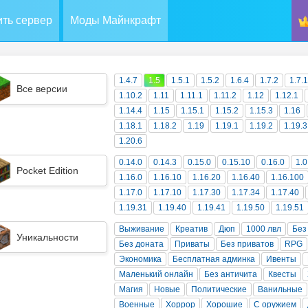
ть сервер
Моды Майнкрафт
1.4.7
1.5
1.5.1
1.5.2
1.6.4
1.7.2
1.7.
Все версии
1.10.2
1.11
1.11.1
1.11.2
1.12
1.12.1
1.14.4
1.15
1.15.1
1.15.2
1.15.3
1.16
1.18.1
1.18.2
1.19
1.19.1
1.19.2
1.19.3
1.20.6
0.14.0
0.14.3
0.15.0
0.15.10
0.16.0
1.0
Pocket Edition
1.16.0
1.16.10
1.16.20
1.16.40
1.16.100
1.17.0
1.17.10
1.17.30
1.17.34
1.17.40
1.19.31
1.19.40
1.19.41
1.19.50
1.19.51
Выживание
Креатив
Дюп
1000 лвл
Без
Уникальности
Без доната
Приваты
Без приватов
RPG
Экономика
Бесплатная админка
Ивенты
Маленький онлайн
Без античита
Квесты
Магия
Новые
Политические
Ванильные
Военные
Хоррор
Хорошие
С оружием