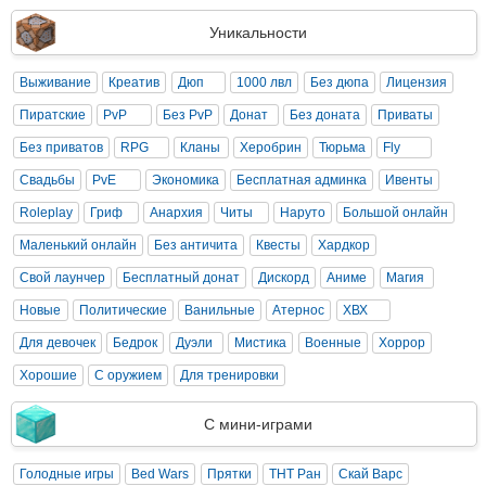
Уникальности
Выживание
Креатив
Дюп
1000 лвл
Без дюпа
Лицензия
Пиратские
PvP
Без PvP
Донат
Без доната
Приваты
Без приватов
RPG
Кланы
Херобрин
Тюрьма
Fly
Свадьбы
PvE
Экономика
Бесплатная админка
Ивенты
Roleplay
Гриф
Анархия
Читы
Наруто
Большой онлайн
Маленький онлайн
Без античита
Квесты
Хардкор
Свой лаунчер
Бесплатный донат
Дискорд
Аниме
Магия
Новые
Политические
Ванильные
Атернос
ХВХ
Для девочек
Бедрок
Дуэли
Мистика
Военные
Хоррор
Хорошие
С оружием
Для тренировки
С мини-играми
Голодные игры
Bed Wars
Прятки
ТНТ Ран
Скай Варс