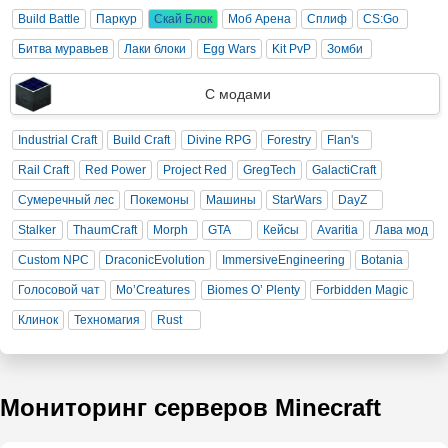
Build Battle
Паркур
Скай Блок
Моб Арена
Сплиф
CS:Go
Битва муравьев
Лаки блоки
Egg Wars
Kit PvP
Зомби
С модами
Industrial Craft
Build Craft
Divine RPG
Forestry
Flan's
Rail Craft
Red Power
Project Red
GregTech
GalactiCraft
Сумеречный лес
Покемоны
Машины
StarWars
DayZ
Stalker
ThaumCraft
Morph
GTA
Кейсы
Avaritia
Лава мод
Custom NPC
DraconicEvolution
ImmersiveEngineering
Botania
Голосовой чат
Mo’Creatures
Biomes O’ Plenty
Forbidden Magic
Клинок
Техномагия
Rust
Мониторинг серверов Minecraft