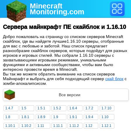
Minecraft
Monitoring
.com
Сервера майнкрафт ПЕ скайблок и 1.16.10
Добро пожаловать на страницу со списком серверов Minecraft
скайблок, где вы найдете лучшие1.16.10 серверы, отобранные
для вас с любовью и заботой. Наш список предлагает
разнообразие скайблок серверов, которые подойдут для разных
игроков и игровых стилей. Мы собрали 1.16.10 серверы с
захватывающими игровыми режимами, уникальными
функциями и активными сообществами, чтобы вам было
интересно провести время в Minecraft.
Вы так же можете обратить внимание на список серверов
Майнкрафт и выбрать для себя подходящий сервер
скай блок
с
зомби-апокалипсисом.
Все версии
1.4.7
1.5
1.5.1
1.5.2
1.6.4
1.7.2
1.7.10
1.8
1.8.1
1.8.9
1.9
1.9.1
1.9.4
1.10
1.10.1
1.10.2
1.11
1.11.1
1.11.2
1.12
1.12.1