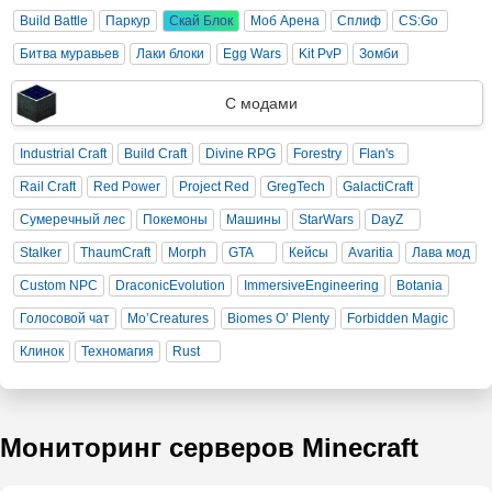
Build Battle
Паркур
Скай Блок
Моб Арена
Сплиф
CS:Go
Битва муравьев
Лаки блоки
Egg Wars
Kit PvP
Зомби
С модами
Industrial Craft
Build Craft
Divine RPG
Forestry
Flan's
Rail Craft
Red Power
Project Red
GregTech
GalactiCraft
Сумеречный лес
Покемоны
Машины
StarWars
DayZ
Stalker
ThaumCraft
Morph
GTA
Кейсы
Avaritia
Лава мод
Custom NPC
DraconicEvolution
ImmersiveEngineering
Botania
Голосовой чат
Mo’Creatures
Biomes O’ Plenty
Forbidden Magic
Клинок
Техномагия
Rust
Мониторинг серверов Minecraft