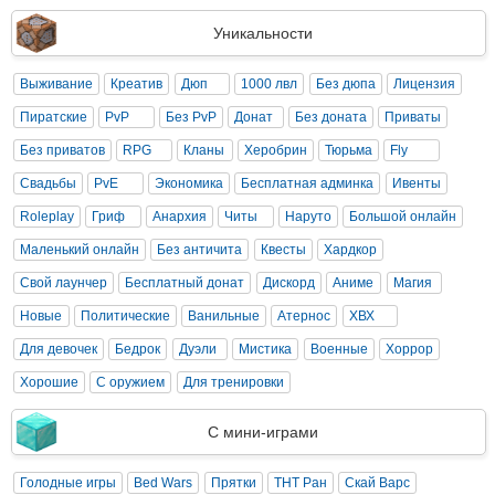
Уникальности
Выживание
Креатив
Дюп
1000 лвл
Без дюпа
Лицензия
Пиратские
PvP
Без PvP
Донат
Без доната
Приваты
Без приватов
RPG
Кланы
Херобрин
Тюрьма
Fly
Свадьбы
PvE
Экономика
Бесплатная админка
Ивенты
Roleplay
Гриф
Анархия
Читы
Наруто
Большой онлайн
Маленький онлайн
Без античита
Квесты
Хардкор
Свой лаунчер
Бесплатный донат
Дискорд
Аниме
Магия
Новые
Политические
Ванильные
Атернос
ХВХ
Для девочек
Бедрок
Дуэли
Мистика
Военные
Хоррор
Хорошие
С оружием
Для тренировки
С мини-играми
Голодные игры
Bed Wars
Прятки
ТНТ Ран
Скай Варс