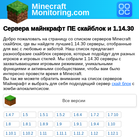
Minecraft
Monitoring
.com
Сервера майнкрафт ПЕ скайблок и 1.14.30
Добро пожаловать на страницу со списком серверов Minecraft
скайблок, где вы найдете лучшие1.14.30 серверы, отобранные
для вас с любовью и заботой. Наш список предлагает
разнообразие скайблок серверов, которые подойдут для разных
игроков и игровых стилей. Мы собрали 1.14.30 серверы с
захватывающими игровыми режимами, уникальными
функциями и активными сообществами, чтобы вам было
интересно провести время в Minecraft.
Вы так же можете обратить внимание на список серверов
Майнкрафт и выбрать для себя подходящий сервер
скай блок
с
зомби-апокалипсисом.
Все версии
1.4.7
1.5
1.5.1
1.5.2
1.6.4
1.7.2
1.7.10
1.8
1.8.1
1.8.9
1.9
1.9.1
1.9.4
1.10
1.10.1
1.10.2
1.11
1.11.1
1.11.2
1.12
1.12.1