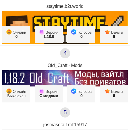
staytime.b2t.world
Онлайн
Версия
Голосов
Баллы
0
1.18.0
0
0
4
Old_Craft - Mods
Онлайн
Версия
Голосов
Баллы
Выключен
С модами
0
0
5
josmascraft.ml:15917