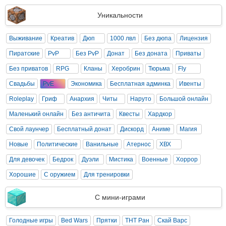
Уникальности
Выживание
Креатив
Дюп
1000 лвл
Без дюпа
Лицензия
Пиратские
PvP
Без PvP
Донат
Без доната
Приваты
Без приватов
RPG
Кланы
Херобрин
Тюрьма
Fly
Свадьбы
PvE
Экономика
Бесплатная админка
Ивенты
Roleplay
Гриф
Анархия
Читы
Наруто
Большой онлайн
Маленький онлайн
Без античита
Квесты
Хардкор
Свой лаунчер
Бесплатный донат
Дискорд
Аниме
Магия
Новые
Политические
Ванильные
Атернос
ХВХ
Для девочек
Бедрок
Дуэли
Мистика
Военные
Хоррор
Хорошие
С оружием
Для тренировки
С мини-играми
Голодные игры
Bed Wars
Прятки
ТНТ Ран
Скай Варс