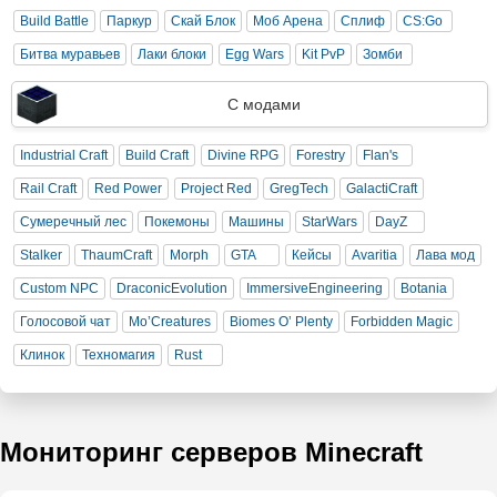
Build Battle
Паркур
Скай Блок
Моб Арена
Сплиф
CS:Go
Битва муравьев
Лаки блоки
Egg Wars
Kit PvP
Зомби
С модами
Industrial Craft
Build Craft
Divine RPG
Forestry
Flan's
Rail Craft
Red Power
Project Red
GregTech
GalactiCraft
Сумеречный лес
Покемоны
Машины
StarWars
DayZ
Stalker
ThaumCraft
Morph
GTA
Кейсы
Avaritia
Лава мод
Custom NPC
DraconicEvolution
ImmersiveEngineering
Botania
Голосовой чат
Mo’Creatures
Biomes O’ Plenty
Forbidden Magic
Клинок
Техномагия
Rust
Мониторинг серверов Minecraft