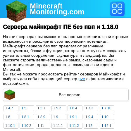
Minecraft
Monitoring
.com
Сервера майнкрафт ПЕ без пвп и 1.18.0
На этих серверах вы сможете полностью изменить свои игровые
возможности и расширить свой творческий потенциал.
Майнкрафт сервера без пвп предлагают различные
инструменты, блоки и функции, которые помогут вам создавать
удивительные сооружения, скульптуры и ландшафты. Вы
сможете строить величественные замки, сказочные сады и
фантастические города, полностью оживляя свои идеи в
Minecraft.
Вы так же можете просмотреть рейтинг серверов Майнкрафт и
выбрать для себя подходящий сервер
pve
с фантастическими
постройками.
Все версии
1.4.7
1.5
1.5.1
1.5.2
1.6.4
1.7.2
1.7.10
1.8
1.8.1
1.8.9
1.9
1.9.1
1.9.4
1.10
1.10.1
1.10.2
1.11
1.11.1
1.11.2
1.12
1.12.1