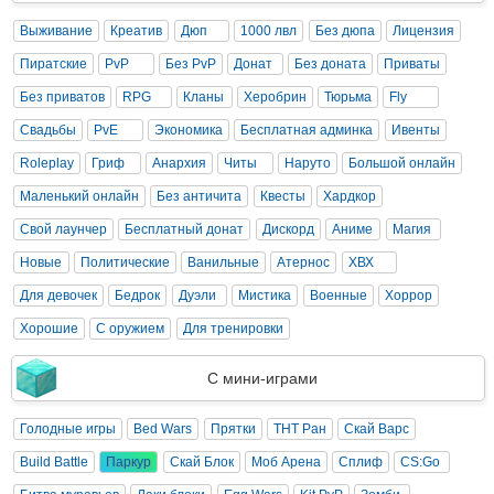
Выживание
Креатив
Дюп
1000 лвл
Без дюпа
Лицензия
Пиратские
PvP
Без PvP
Донат
Без доната
Приваты
Без приватов
RPG
Кланы
Херобрин
Тюрьма
Fly
Свадьбы
PvE
Экономика
Бесплатная админка
Ивенты
Roleplay
Гриф
Анархия
Читы
Наруто
Большой онлайн
Маленький онлайн
Без античита
Квесты
Хардкор
Свой лаунчер
Бесплатный донат
Дискорд
Аниме
Магия
Новые
Политические
Ванильные
Атернос
ХВХ
Для девочек
Бедрок
Дуэли
Мистика
Военные
Хоррор
Хорошие
С оружием
Для тренировки
С мини-играми
Голодные игры
Bed Wars
Прятки
ТНТ Ран
Скай Варс
Build Battle
Паркур
Скай Блок
Моб Арена
Сплиф
CS:Go