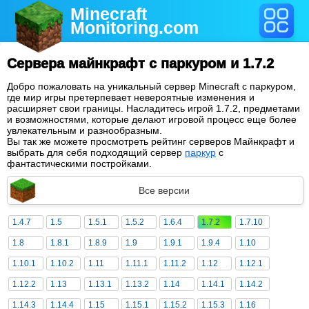
Minecraft
Monitoring
.com
Сервера майнкрафт с паркуром и 1.7.2
Добро пожаловать на уникальный сервер Minecraft с паркуром,
где мир игры претерпевает невероятные изменения и
расширяет свои границы. Насладитесь игрой 1.7.2, предметами
и возможностями, которые делают игровой процесс еще более
увлекательным и разнообразным.
Вы так же можете просмотреть рейтинг серверов Майнкрафт и
выбрать для себя подходящий сервер
паркур
с
фантастическими постройками.
Все версии
1.4.7
1.5
1.5.1
1.5.2
1.6.4
1.7.2
1.7.10
1.8
1.8.1
1.8.9
1.9
1.9.1
1.9.4
1.10
1.10.1
1.10.2
1.11
1.11.1
1.11.2
1.12
1.12.1
1.12.2
1.13
1.13.1
1.13.2
1.14
1.14.1
1.14.2
1.14.3
1.14.4
1.15
1.15.1
1.15.2
1.15.3
1.16