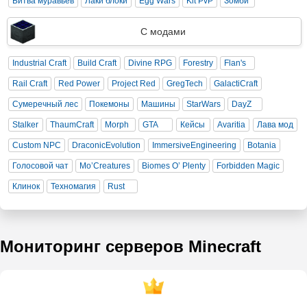
Битва муравьев
Лаки блоки
Egg Wars
Kit PvP
Зомби
С модами
Industrial Craft
Build Craft
Divine RPG
Forestry
Flan's
Rail Craft
Red Power
Project Red
GregTech
GalactiCraft
Сумеречный лес
Покемоны
Машины
StarWars
DayZ
Stalker
ThaumCraft
Morph
GTA
Кейсы
Avaritia
Лава мод
Custom NPC
DraconicEvolution
ImmersiveEngineering
Botania
Голосовой чат
Mo’Creatures
Biomes O’ Plenty
Forbidden Magic
Клинок
Техномагия
Rust
Мониторинг серверов Minecraft