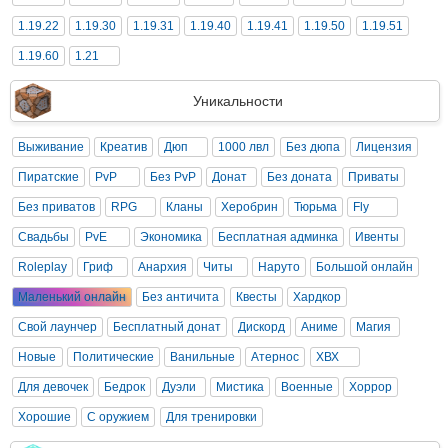
1.19.22
1.19.30
1.19.31
1.19.40
1.19.41
1.19.50
1.19.51
1.19.60
1.21
Уникальности
Выживание
Креатив
Дюп
1000 лвл
Без дюпа
Лицензия
Пиратские
PvP
Без PvP
Донат
Без доната
Приваты
Без приватов
RPG
Кланы
Херобрин
Тюрьма
Fly
Свадьбы
PvE
Экономика
Бесплатная админка
Ивенты
Roleplay
Гриф
Анархия
Читы
Наруто
Большой онлайн
Маленький онлайн
Без античита
Квесты
Хардкор
Свой лаунчер
Бесплатный донат
Дискорд
Аниме
Магия
Новые
Политические
Ванильные
Атернос
ХВХ
Для девочек
Бедрок
Дуэли
Мистика
Военные
Хоррор
Хорошие
С оружием
Для тренировки