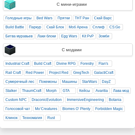
С мини-играми
Голодные игры
Bed Wars
Прятки
ТНТ Ран
Скай Варс
Build Battle
Паркур
Скай Блок
Моб Арена
Сплиф
CS:Go
Битва муравьев
Лаки блоки
Egg Wars
Kit PvP
Зомби
С модами
Industrial Craft
Build Craft
Divine RPG
Forestry
Flan's
Rail Craft
Red Power
Project Red
GregTech
GalactiCraft
Сумеречный лес
Покемоны
Машины
StarWars
DayZ
Stalker
ThaumCraft
Morph
GTA
Кейсы
Avaritia
Лава мод
Custom NPC
DraconicEvolution
ImmersiveEngineering
Botania
Голосовой чат
Mo’Creatures
Biomes O’ Plenty
Forbidden Magic
Клинок
Техномагия
Rust