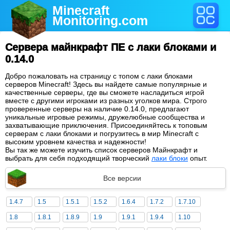
Minecraft
Monitoring
.com
Сервера майнкрафт ПЕ с лаки блоками и
0.14.0
Добро пожаловать на страницу с топом с лаки блоками
серверов Minecraft! Здесь вы найдете самые популярные и
качественные серверы, где вы сможете насладиться игрой
вместе с другими игроками из разных уголков мира. Строго
проверенные серверы на наличие 0.14.0, предлагают
уникальные игровые режимы, дружелюбные сообщества и
захватывающие приключения. Присоединяйтесь к топовым
серверам с лаки блоками и погрузитесь в мир Minecraft с
высоким уровнем качества и надежности!
Вы так же можете изучить список серверов Майнкрафт и
выбрать для себя подходящий творческий
лаки блоки
опыт.
Все версии
1.4.7
1.5
1.5.1
1.5.2
1.6.4
1.7.2
1.7.10
1.8
1.8.1
1.8.9
1.9
1.9.1
1.9.4
1.10