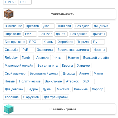
1.19.60
1.21
Уникальности
Выживание
Креатив
Дюп
1000 лвл
Без дюпа
Лицензия
Пиратские
PvP
Без PvP
Донат
Без доната
Приваты
Без приватов
RPG
Кланы
Херобрин
Тюрьма
Fly
Свадьбы
PvE
Экономика
Бесплатная админка
Ивенты
Roleplay
Гриф
Анархия
Читы
Наруто
Большой онлайн
Маленький онлайн
Без античита
Квесты
Хардкор
Свой лаунчер
Бесплатный донат
Дискорд
Аниме
Магия
Новые
Политические
Ванильные
Атернос
ХВХ
Для девочек
Бедрок
Дуэли
Мистика
Военные
Хоррор
Хорошие
С оружием
Для тренировки
С мини-играми