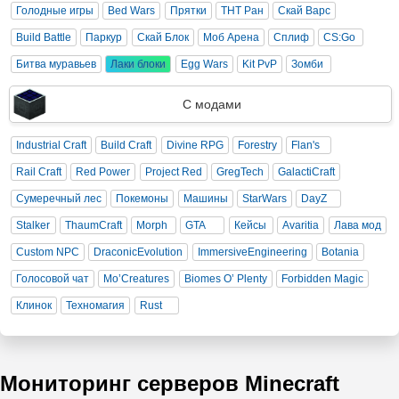
Голодные игры
Bed Wars
Прятки
ТНТ Ран
Скай Варс
Build Battle
Паркур
Скай Блок
Моб Арена
Сплиф
CS:Go
Битва муравьев
Лаки блоки
Egg Wars
Kit PvP
Зомби
С модами
Industrial Craft
Build Craft
Divine RPG
Forestry
Flan's
Rail Craft
Red Power
Project Red
GregTech
GalactiCraft
Сумеречный лес
Покемоны
Машины
StarWars
DayZ
Stalker
ThaumCraft
Morph
GTA
Кейсы
Avaritia
Лава мод
Custom NPC
DraconicEvolution
ImmersiveEngineering
Botania
Голосовой чат
Mo’Creatures
Biomes O’ Plenty
Forbidden Magic
Клинок
Техномагия
Rust
Мониторинг серверов Minecraft