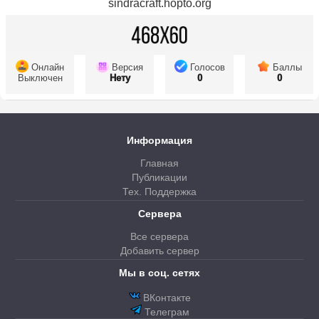
sindracraft.hopto.org
Онлайн
Версия
Голосов
Баллы
Выключен
Нету
0
0
Информация
Главная
Публикации
Тех. Поддержка
Сервера
Все сервера
Добавить сервер
Мы в соц. сетях
ВКонтакте
Телеграм