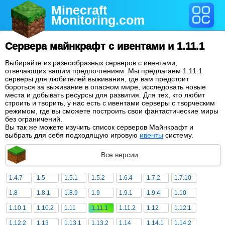
Minecraft
Monitoring
.com
Сервера майнкрафт с ивентами и 1.11.1
Выбирайте из разнообразных серверов с ивентами,
отвечающих вашим предпочтениям. Мы предлагаем 1.11.1
серверы для любителей выживания, где вам предстоит
бороться за выживание в опасном мире, исследовать новые
места и добывать ресурсы для развития. Для тех, кто любит
строить и творить, у нас есть с ивентами серверы с творческим
режимом, где вы сможете построить свои фантастические миры
без ограничений.
Вы так же можете изучить список серверов Майнкрафт и
выбрать для себя подходящую игровую
ивенты
систему.
Все версии
1.4.7
1.5
1.5.1
1.5.2
1.6.4
1.7.2
1.7.10
1.8
1.8.1
1.8.9
1.9
1.9.1
1.9.4
1.10
1.10.1
1.10.2
1.11
1.11.1
1.11.2
1.12
1.12.1
1.12.2
1.13
1.13.1
1.13.2
1.14
1.14.1
1.14.2