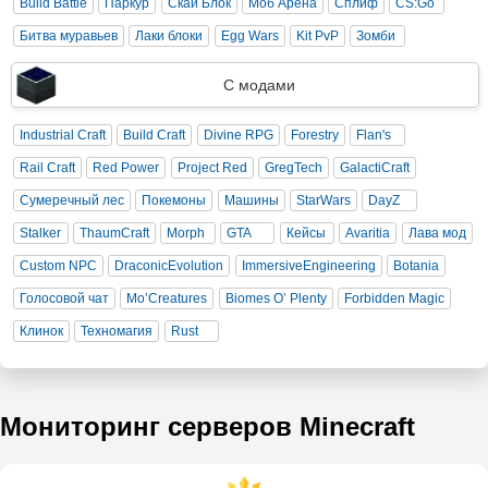
Build Battle
Паркур
Скай Блок
Моб Арена
Сплиф
CS:Go
Битва муравьев
Лаки блоки
Egg Wars
Kit PvP
Зомби
С модами
Industrial Craft
Build Craft
Divine RPG
Forestry
Flan's
Rail Craft
Red Power
Project Red
GregTech
GalactiCraft
Сумеречный лес
Покемоны
Машины
StarWars
DayZ
Stalker
ThaumCraft
Morph
GTA
Кейсы
Avaritia
Лава мод
Custom NPC
DraconicEvolution
ImmersiveEngineering
Botania
Голосовой чат
Mo’Creatures
Biomes O’ Plenty
Forbidden Magic
Клинок
Техномагия
Rust
Мониторинг серверов Minecraft