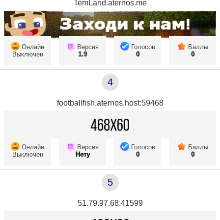
TemLand.aternos.me
Онлайн
Версия
Голосов
Баллы
Выключен
1.9
0
0
4
footballfish.aternos.host:59468
Онлайн
Версия
Голосов
Баллы
Выключен
Нету
0
0
5
51.79.97.68:41599