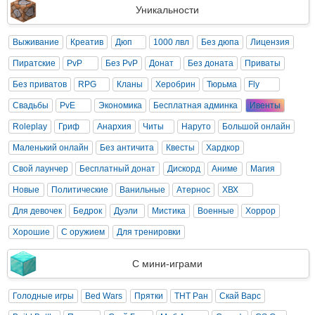
Уникальности
Выживание
Креатив
Дюп
1000 лвл
Без дюпа
Лицензия
Пиратские
PvP
Без PvP
Донат
Без доната
Приваты
Без приватов
RPG
Кланы
Херобрин
Тюрьма
Fly
Свадьбы
PvE
Экономика
Бесплатная админка
Ивенты
Roleplay
Гриф
Анархия
Читы
Наруто
Большой онлайн
Маленький онлайн
Без античита
Квесты
Хардкор
Свой лаунчер
Бесплатный донат
Дискорд
Аниме
Магия
Новые
Политические
Ванильные
Атернос
ХВХ
Для девочек
Бедрок
Дуэли
Мистика
Военные
Хоррор
Хорошие
С оружием
Для тренировки
С мини-играми
Голодные игры
Bed Wars
Прятки
ТНТ Ран
Скай Варс