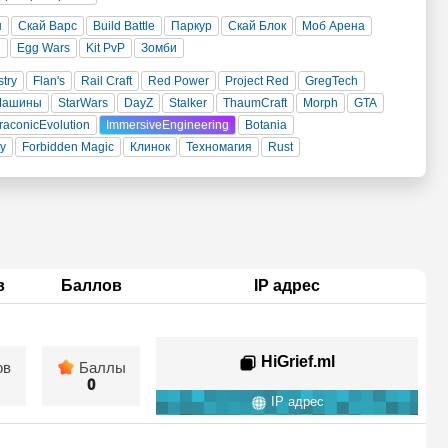
н
Скай Варс
Build Battle
Паркур
Скай Блок
Моб Арена
и
Egg Wars
Kit PvP
Зомби
stry
Flan's
Rail Craft
Red Power
Project Red
GregTech
Машины
StarWars
DayZ
Stalker
ThaumCraft
Morph
GTA
raconicEvolution
ImmersiveEngineering
Botania
ty
Forbidden Magic
Клинок
Техномагия
Rust
в
Баллов
IP адрес
HiGrief.ml
ов
Баллы
0
IP адрес