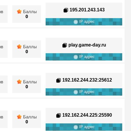
195.201.243.143
ов
Баллы
0
IP адрес
play.game-day.ru
ов
Баллы
0
IP адрес
192.162.244.232
:25612
ов
Баллы
0
IP адрес
192.162.244.225
:25590
ов
Баллы
0
IP адрес