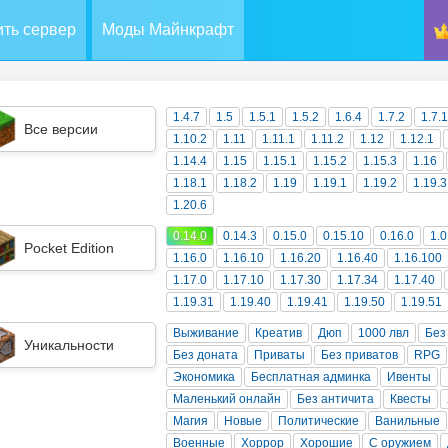
ть сервер
Моды Майнкрафт
1.4.7
1.5
1.5.1
1.5.2
1.6.4
1.7.2
1.7.
Все версии
1.10.2
1.11
1.11.1
1.11.2
1.12
1.12.1
1.14.4
1.15
1.15.1
1.15.2
1.15.3
1.16
1.18.1
1.18.2
1.19
1.19.1
1.19.2
1.19.3
1.20.6
0.14.0
0.14.3
0.15.0
0.15.10
0.16.0
1.0
Pocket Edition
1.16.0
1.16.10
1.16.20
1.16.40
1.16.100
1.17.0
1.17.10
1.17.30
1.17.34
1.17.40
1.19.31
1.19.40
1.19.41
1.19.50
1.19.51
Выживание
Креатив
Дюп
1000 лвл
Без
Уникальности
Без доната
Приваты
Без приватов
RPG
Экономика
Бесплатная админка
Ивенты
Маленький онлайн
Без античита
Квесты
Магия
Новые
Политические
Ванильные
Военные
Хоррор
Хорошие
С оружием