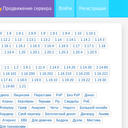
Продвижение сервера
Войти
Регистрация
10
1.8
1.8.1
1.8.9
1.9
1.9.1
1.9.4
1.10
1.10.1
1.12.2
1.13
1.13.1
1.13.2
1.14
1.14.1
1.14.2
1.14.3
1.16.1
1.16.2
1.16.3
1.16.4
1.16.5
1.17
1.17.1
1.18
1.19.4
1.20
1.20.1
1.20.2
1.20.3
1.20.4
1.20.5
1.1
1.2
1.6.1
1.11.4
1.14.0
1.14.20
1.14.30
1.14.60
1.16.101
1.16.200
1.16.201
1.16.210
1.16.220
1.16.221
1.17.41
1.18.0
1.19.0
1.19.10
1.19.20
1.19.22
1.19.30
1.19.60
1.21
 дюпа
Лицензия
Пиратские
PvP
Без PvP
Донат
Кланы
Херобрин
Тюрьма
Fly
Свадьбы
PvE
Roleplay
Гриф
Анархия
Читы
Наруто
Большой онлайн
Хардкор
Свой лаунчер
Бесплатный донат
Дискорд
Аниме
Атернос
ХВХ
Для девочек
Бедрок
Дуэли
Мистика
Для тренировки