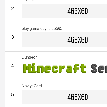
2
play.game-day.ru:25565
3
Dungeon
4
NavlyaGrief
5