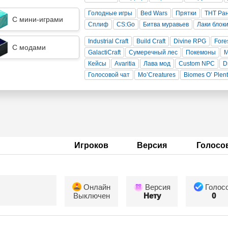
Голодные игры
Bed Wars
Прятки
ТНТ Ра
С мини-играми
Сплиф
CS:Go
Битва муравьев
Лаки блок
Industrial Craft
Build Craft
Divine RPG
Fore
С модами
GalactiCraft
Сумеречный лес
Покемоны
Кейсы
Avaritia
Лава мод
Custom NPC
D
Голосовой чат
Mo’Creatures
Biomes O’ Plen
Игроков
Версия
Голосо
Онлайн
Версия
Голос
Выключен
Нету
0