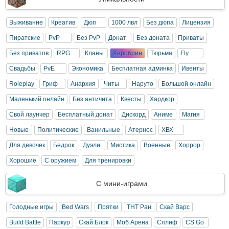
Выживание
Креатив
Дюп
1000 лвл
Без дюпа
Лицензия
Пиратские
PvP
Без PvP
Донат
Без доната
Приваты
Без приватов
RPG
Кланы
Херобрин
Тюрьма
Fly
Свадьбы
PvE
Экономика
Бесплатная админка
Ивенты
Roleplay
Гриф
Анархия
Читы
Наруто
Большой онлайн
Маленький онлайн
Без античита
Квесты
Хардкор
Свой лаунчер
Бесплатный донат
Дискорд
Аниме
Магия
Новые
Политические
Ванильные
Атернос
ХВХ
Для девочек
Бедрок
Дуэли
Мистика
Военные
Хоррор
Хорошие
С оружием
Для тренировки
С мини-играми
Голодные игры
Bed Wars
Прятки
ТНТ Ран
Скай Варс
Build Battle
Паркур
Скай Блок
Моб Арена
Сплиф
CS:Go