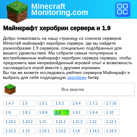
Minecraft
Monitoring
.com
Майнкрафт херобрин сервера и 1.9
Добро пожаловать на нашу страницу со списком серверов
Minecraft майнкрафт херобрин сервера, где вы найдете
разнообразие 1.9 серверов, специально подобранных для
вашего удовольствия. Мы собрали самые популярные и
востребованные майнкрафт херобрин сервера серверы, чтобы
предложить вам непревзойденный игровой опыт и возможность
наслаждаться игрой вместе с другими игроками.
Вы так же можете исследовать рейтинг серверов Майнкрафт и
выбрать для себя подходящую
херобрин
битву.
Все версии
1.4.7
1.5
1.5.1
1.5.2
1.6.4
1.7.2
1.7.10
1.8
1.8.1
1.8.9
1.9
1.9.1
1.9.4
1.10
1.10.1
1.10.2
1.11
1.11.1
1.11.2
1.12
1.12.1
1.12.2
1.13
1.13.1
1.13.2
1.14
1.14.1
1.14.2