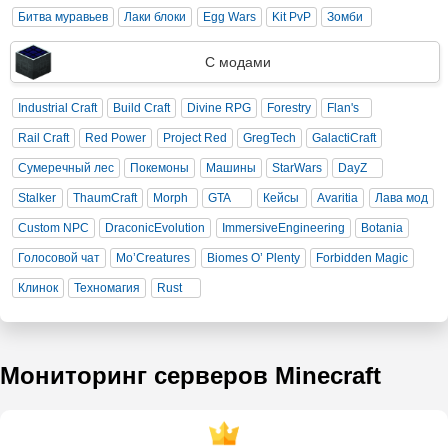
Битва муравьев
Лаки блоки
Egg Wars
Kit PvP
Зомби
С модами
Industrial Craft
Build Craft
Divine RPG
Forestry
Flan's
Rail Craft
Red Power
Project Red
GregTech
GalactiCraft
Сумеречный лес
Покемоны
Машины
StarWars
DayZ
Stalker
ThaumCraft
Morph
GTA
Кейсы
Avaritia
Лава мод
Custom NPC
DraconicEvolution
ImmersiveEngineering
Botania
Голосовой чат
Mo’Creatures
Biomes O’ Plenty
Forbidden Magic
Клинок
Техномагия
Rust
Мониторинг серверов Minecraft