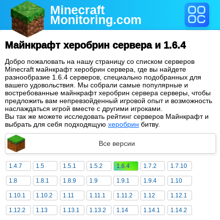
Minecraft
Monitoring
.com
Майнкрафт херобрин сервера и 1.6.4
Добро пожаловать на нашу страницу со списком серверов
Minecraft майнкрафт херобрин сервера, где вы найдете
разнообразие 1.6.4 серверов, специально подобранных для
вашего удовольствия. Мы собрали самые популярные и
востребованные майнкрафт херобрин сервера серверы, чтобы
предложить вам непревзойденный игровой опыт и возможность
наслаждаться игрой вместе с другими игроками.
Вы так же можете исследовать рейтинг серверов Майнкрафт и
выбрать для себя подходящую
херобрин
битву.
Все версии
1.4.7
1.5
1.5.1
1.5.2
1.6.4
1.7.2
1.7.10
1.8
1.8.1
1.8.9
1.9
1.9.1
1.9.4
1.10
1.10.1
1.10.2
1.11
1.11.1
1.11.2
1.12
1.12.1
1.12.2
1.13
1.13.1
1.13.2
1.14
1.14.1
1.14.2