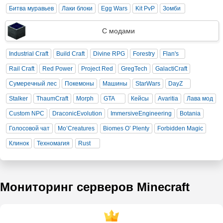
Битва муравьев
Лаки блоки
Egg Wars
Kit PvP
Зомби
С модами
Industrial Craft
Build Craft
Divine RPG
Forestry
Flan's
Rail Craft
Red Power
Project Red
GregTech
GalactiCraft
Сумеречный лес
Покемоны
Машины
StarWars
DayZ
Stalker
ThaumCraft
Morph
GTA
Кейсы
Avaritia
Лава мод
Custom NPC
DraconicEvolution
ImmersiveEngineering
Botania
Голосовой чат
Mo’Creatures
Biomes O’ Plenty
Forbidden Magic
Клинок
Техномагия
Rust
Мониторинг серверов Minecraft