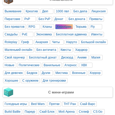
Выживание
Креатив
Дюп
1000 лвл
Без дюпа
Лицензия
Пиратские
PvP
Без PvP
Донат
Без доната
Приваты
Без приватов
RPG
Кланы
Херобрин
Тюрьма
Fly
Свадьбы
PvE
Экономика
Бесплатная админка
Ивенты
Roleplay
Гриф
Анархия
Читы
Наруто
Большой онлайн
Маленький онлайн
Без античита
Квесты
Хардкор
Свой лаунчер
Бесплатный донат
Дискорд
Аниме
Магия
Новые
Политические
Ванильные
Атернос
ХВХ
Для девочек
Бедрок
Дуэли
Мистика
Военные
Хоррор
Хорошие
С оружием
Для тренировки
С мини-играми
Голодные игры
Bed Wars
Прятки
ТНТ Ран
Скай Варс
Build Battle
Паркур
Скай Блок
Моб Арена
Сплиф
CS:Go